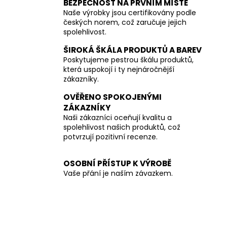
BEZPEČNOST NA PRVNÍM MÍSTĚ
Naše výrobky jsou certifikovány podle
českých norem, což zaručuje jejich
spolehlivost.
ŠIROKÁ ŠKÁLA PRODUKTŮ A BAREV
Poskytujeme pestrou škálu produktů,
která uspokojí i ty nejnáročnější
zákazníky.
OVĚŘENO SPOKOJENÝMI
ZÁKAZNÍKY
Naši zákazníci oceňují kvalitu a
spolehlivost našich produktů, což
potvrzují pozitivní recenze.
OSOBNÍ PŘÍSTUP K VÝROBĚ
Vaše přání je naším závazkem.