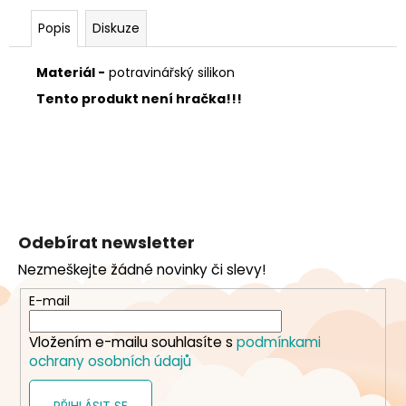
Popis
Diskuze
Materiál -
potravinářský silikon
Tento produkt není hračka!!!
Z
á
Odebírat newsletter
p
Nezmeškejte žádné novinky či slevy!
a
t
E-mail
í
Vložením e-mailu souhlasíte s
podmínkami
ochrany osobních údajů