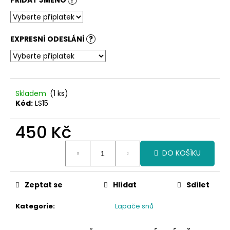
č
u
j
e
EXPRESNÍ ODESLÁNÍ
?
m
e
Skladem
(1 ks)
Kód:
LS15
450 Kč
Měrná
DO KOŠÍKU
cena:
Zeptat se
Hlídat
Sdílet
Kategorie
:
Lapače snů