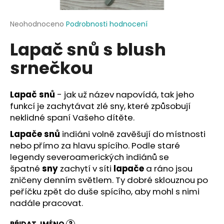
a
j
Průměrné
Neohodnoceno
Podrobnosti hodnocení
hodnocení
í
Lapač snů s blush
produktu
t
je
srnečkou
?
0,0
z
5
hvězdiček.
Lapač snů
- jak už název napovídá, tak jeho
funkcí je zachytávat zlé sny, které způsobují
HLEDAT
neklidné spaní Vašeho dítěte.
Lapače snů
indiáni volně zavěšují do místnosti
nebo přímo za hlavu spícího. Podle staré
legendy severoamerických indiánů se
D
špatné
sny
zachytí v síti
lapače
a ráno jsou
o
zničeny denním světlem. Ty dobré sklouznou po
p
peříčku zpět do duše spícího, aby mohl s nimi
o
r
nadále pracovat.
u
PŘIDAT JMÉNO
?