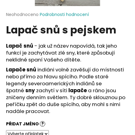
a
j
Průměrné
Neohodnoceno
Podrobnosti hodnocení
hodnocení
í
Lapač snů s pejskem
produktu
t
je
?
0,0
z
Lapač snů
- jak už název napovídá, tak jeho
5
funkcí je zachytávat zlé sny, které způsobují
hvězdiček.
neklidné spaní Vašeho dítěte.
Lapače snů
indiáni volně zavěšují do místnosti
HLEDAT
nebo přímo za hlavu spícího. Podle staré
legendy severoamerických indiánů se
špatné
sny
zachytí v síti
lapače
a ráno jsou
D
zničeny denním světlem. Ty dobré sklouznou po
o
peříčku zpět do duše spícího, aby mohl s nimi
p
nadále pracovat.
o
r
PŘIDAT JMÉNO
?
u