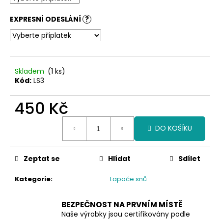
č
u
EXPRESNÍ ODESLÁNÍ
?
j
e
m
e
Skladem
(1 ks)
Kód:
LS3
450 Kč
Měrná
DO KOŠÍKU
cena:
Zeptat se
Hlídat
Sdílet
Kategorie
:
Lapače snů
BEZPEČNOST NA PRVNÍM MÍSTĚ
Naše výrobky jsou certifikovány podle