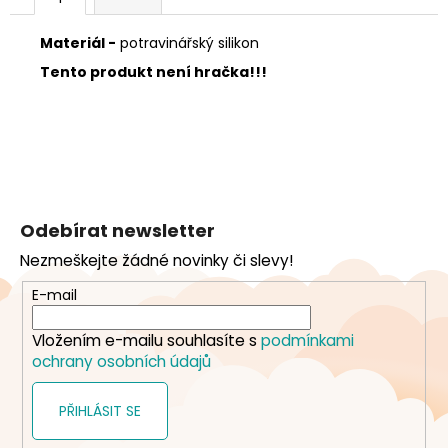
Materiál -
potravinářský silikon
Tento produkt není hračka!!!
Z
á
Odebírat newsletter
p
Nezmeškejte žádné novinky či slevy!
a
t
E-mail
í
Vložením e-mailu souhlasíte s
podmínkami
ochrany osobních údajů
PŘIHLÁSIT SE