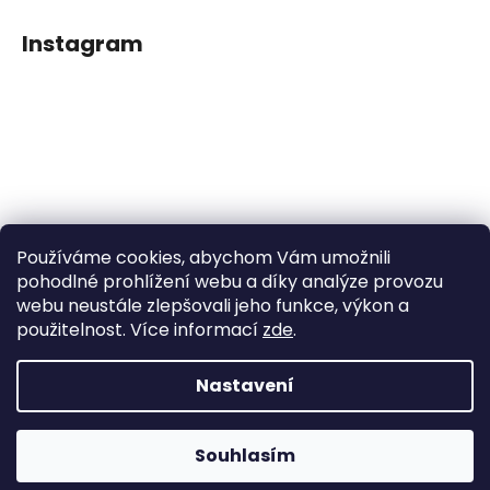
Instagram
Používáme cookies, abychom Vám umožnili
Sledovat na Instagramu
pohodlné prohlížení webu a díky analýze provozu
webu neustále zlepšovali jeho funkce, výkon a
použitelnost. Více informací
zde
.
Facebook
Nastavení
Vytvořil Shoptet
Souhlasím
Copyright 2026
Dětské klipy na dudlíčky
. Všechna práva
vyhrazena.