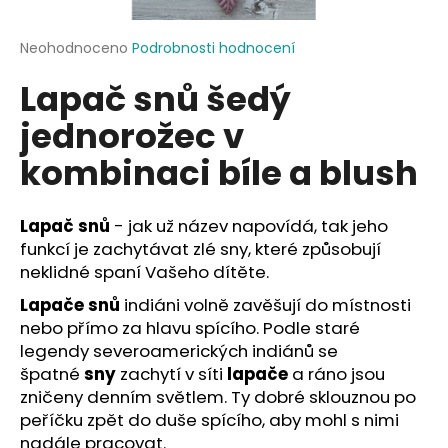
a
j
Průměrné
Neohodnoceno
Podrobnosti hodnocení
hodnocení
í
Lapač snů šedý
produktu
t
je
jednorožec v
?
0,0
z
kombinaci bíle a blush
5
hvězdiček.
Lapač snů
- jak už název napovídá, tak jeho
HLEDAT
funkcí je zachytávat zlé sny, které způsobují
neklidné spaní Vašeho dítěte.
Lapače snů
indiáni volně zavěšují do místnosti
D
nebo přímo za hlavu spícího. Podle staré
o
legendy severoamerických indiánů se
p
špatné
sny
zachytí v síti
lapače
a ráno jsou
o
zničeny denním světlem. Ty dobré sklouznou po
r
peříčku zpět do duše spícího, aby mohl s nimi
u
nadále pracovat.