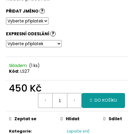
č
u
PŘIDAT JMÉNO
?
j
e
m
e
EXPRESNÍ ODESLÁNÍ
?
Skladem
(1 ks)
Kód:
LS27
450 Kč
Měrná
DO KOŠÍKU
cena:
Zeptat se
Hlídat
Sdílet
Kategorie
:
Lapače snů