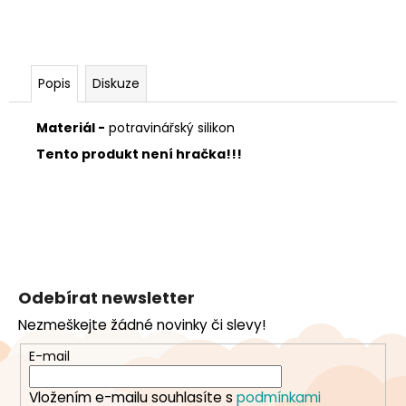
Popis
Diskuze
Materiál -
potravinářský silikon
Tento produkt není hračka!!!
Z
á
Odebírat newsletter
p
Nezmeškejte žádné novinky či slevy!
a
t
E-mail
í
Vložením e-mailu souhlasíte s
podmínkami