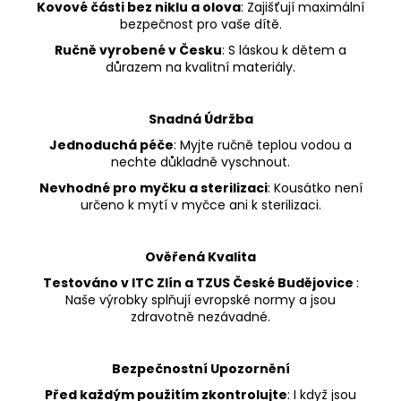
Kovové části bez niklu a olova
: Zajišťují maximální
bezpečnost pro vaše dítě.
Ručně vyrobené v Česku
: S láskou k dětem a
důrazem na kvalitní materiály.
Snadná Údržba
Jednoduchá péče
: Myjte ručně teplou vodou a
nechte důkladně vyschnout.
Nevhodné pro myčku a sterilizaci
: Kousátko není
určeno k mytí v myčce ani k sterilizaci.
Ověřená Kvalita
Testováno v ITC Zlín a TZUS České Budějovice
:
Naše výrobky splňují evropské normy a jsou
zdravotně nezávadné.
Bezpečnostní Upozornění
Před každým použitím zkontrolujte
: I když jsou