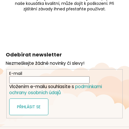
naše kousátka kvalitní, může dojít k poškození. Při
zjištění závady ihned přestaňte používat.
Z
á
Odebírat newsletter
p
Nezmeškejte žádné novinky či slevy!
a
t
E-mail
í
Vložením e-mailu souhlasíte s
podmínkami
ochrany osobních údajů
PŘIHLÁSIT SE