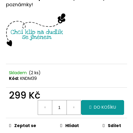
č
poznámky!
u
j
e
m
e
Skladem
(2 ks)
Kód:
KNDM39
299 Kč
Měrná
DO KOŠÍKU
cena:
Zeptat se
Hlídat
Sdílet