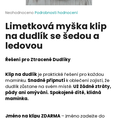
a
j
Průměrné
Neohodnoceno
Podrobnosti hodnocení
hodnocení
í
Limetková myška klip
produktu
t
je
na dudlík se šedou a
?
0,0
z
ledovou
5
hvězdiček.
Řešení pro Ztracené Dudlíky
HLEDAT
Klip na dudlík
je praktické řešení pro každou
maminku.
Snadné připnutí
k oblečení zajistí, že
D
dudlík zůstane na svém místě.
Už žádné ztráty,
o
pády ani omývání.
Spokojené dítě, klidná
p
maminka.
o
r
u
Jméno na klipu ZDARMA
– jméno zadejte do