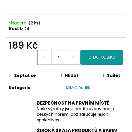
č
u
j
e
Skladem
(2 ks)
m
Kód:
MD4
e
189 Kč
Měrná
DO KOŠÍKU
cena:
Zeptat se
Hlídat
Sdílet
Kategorie
:
MIMIQ Dudlík
BEZPEČNOST NA PRVNÍM MÍSTĚ
Naše výrobky jsou certifikovány podle
českých norem, což zaručuje jejich
spolehlivost.
ŠIROKÁ ŠKÁLA PRODUKTŮ A BAREV