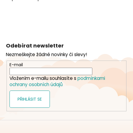
Z
á
Odebírat newsletter
p
Nezmeškejte žádné novinky či slevy!
a
t
E-mail
í
Vložením e-mailu souhlasíte s
podmínkami
ochrany osobních údajů
PŘIHLÁSIT SE