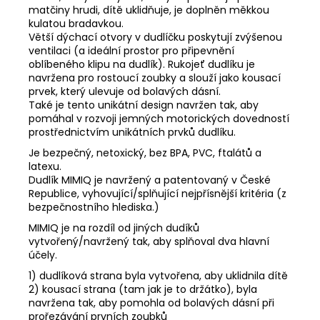
matčiny hrudi, dítě uklidňuje, je doplněn měkkou
kulatou bradavkou.
Větší dýchací otvory v dudlíčku poskytují zvýšenou
ventilaci (a ideální prostor pro připevnění
oblíbeného klipu na dudlík). Rukojeť dudlíku je
navržena pro rostoucí zoubky a slouží jako kousací
prvek, který ulevuje od bolavých dásní.
Také je tento unikátní design navržen tak, aby
pomáhal v rozvoji jemných motorických dovedností
prostřednictvím unikátních prvků dudlíku.
Je bezpečný, netoxický, bez BPA, PVC, ftalátů a
latexu.
Dudlík MIMIQ je navržený a patentovaný v České
Republice, vyhovující/splňující nejpřísnější kritéria (z
bezpečnostního hlediska.)
MIMIQ je na rozdíl od jiných dudíků
vytvořený/navržený tak, aby splňoval dva hlavní
účely.
1) dudlíková strana byla vytvořena, aby uklidnila dítě
2) kousací strana (tam jak je to držátko), byla
navržena tak, aby pomohla od bolavých dásní při
prořezávání prvních zoubků