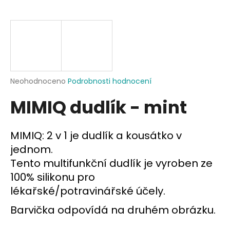
a
j
í
t
?
Průměrné
Neohodnoceno
Podrobnosti hodnocení
hodnocení
MIMIQ dudlík - mint
produktu
je
HLEDAT
0,0
z
MIMIQ: 2 v 1 je dudlík a kousátko v
5
jednom.
hvězdiček.
Tento multifunkční dudlík je vyroben ze
D
o
100% silikonu pro
p
lékařské/potravinářské účely.
o
r
Barvička odpovídá na druhém obrázku.
u