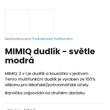
a
j
í
t
?
Průměrné
Neohodnoceno
Podrobnosti hodnocení
hodnocení
MIMIQ dudlík - světle
produktu
je
HLEDAT
modrá
0,0
z
5
hvězdiček.
MIMIQ: 2 v 1 je dudlík a kousátko v jednom.
D
Tento multifunkční dudlík je vyroben ze 100%
o
silikonu pro lékařské/potravinářské účely.
p
Barvička odpovídá na druhém obrázku.
o
r
u