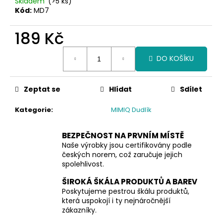
č
Skladem
(>5 ks)
Kód:
MD7
u
j
189 Kč
e
m
Měrná
e
DO KOŠÍKU
cena:
Zeptat se
Hlídat
Sdílet
Kategorie
:
MIMIQ Dudlík
BEZPEČNOST NA PRVNÍM MÍSTĚ
Naše výrobky jsou certifikovány podle
českých norem, což zaručuje jejich
spolehlivost.
ŠIROKÁ ŠKÁLA PRODUKTŮ A BAREV
Poskytujeme pestrou škálu produktů,
která uspokojí i ty nejnáročnější
zákazníky.