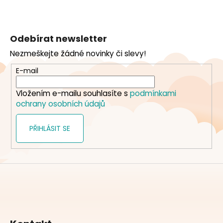
Z
á
Odebírat newsletter
p
Nezmeškejte žádné novinky či slevy!
a
t
E-mail
í
Vložením e-mailu souhlasíte s
podmínkami
ochrany osobních údajů
PŘIHLÁSIT SE