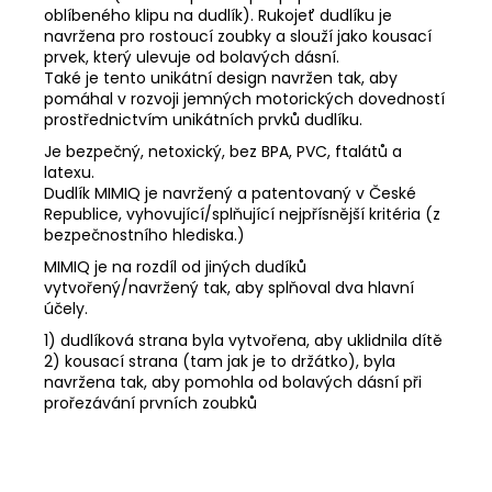
oblíbeného klipu na dudlík). Rukojeť dudlíku je
navržena pro rostoucí zoubky a slouží jako kousací
prvek, který ulevuje od bolavých dásní.
Také je tento unikátní design navržen tak, aby
pomáhal v rozvoji jemných motorických dovedností
prostřednictvím unikátních prvků dudlíku.
Je bezpečný, netoxický, bez BPA, PVC, ftalátů a
latexu.
Dudlík MIMIQ je navržený a patentovaný v České
Republice, vyhovující/splňující nejpřísnější kritéria (z
bezpečnostního hlediska.)
MIMIQ je na rozdíl od jiných dudíků
vytvořený/navržený tak, aby splňoval dva hlavní
účely.
1) dudlíková strana byla vytvořena, aby uklidnila dítě
2) kousací strana (tam jak je to držátko), byla
navržena tak, aby pomohla od bolavých dásní při
prořezávání prvních zoubků