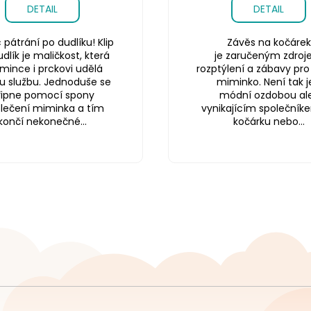
DETAIL
DETAIL
pátrání po dudlíku! Klip
Závěs na kočárek
dlík je maličkost, která
je zaručeným zdro
ince i prckovi udělá
rozptýlení a zábavy pro
u službu. Jednoduše se
miminko. Není tak j
řipne pomocí spony
módní ozdobou ale
blečení miminka a tím
vynikajícím společník
končí nekonečné...
kočárku nebo...