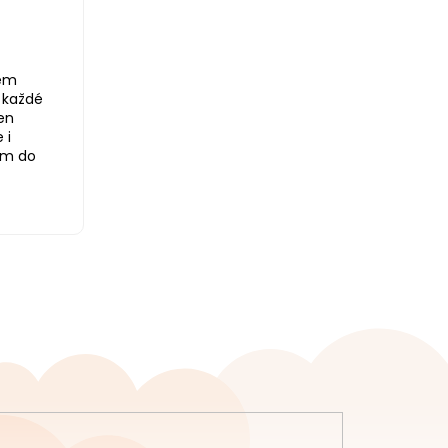
jem
 každé
en
 i
em do