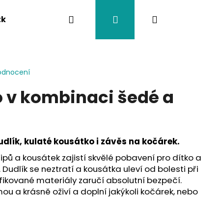
Hledat
Přihlášení
Nákupní
tka
Závěsy na kočárek
Twistík kousátka
košík
odnocení
o v kombinaci šedé a
udlík, kulaté kousátko i závěs na kočárek.
 klipů a kousátek zajistí skvělé pobavení pro dítko a
 Dudlík se neztratí a kousátka uleví od bolesti při
fikované materiály zaručí absolutní bezpečí.
ou a krásně oživí a doplní jakýkoli kočárek, nebo