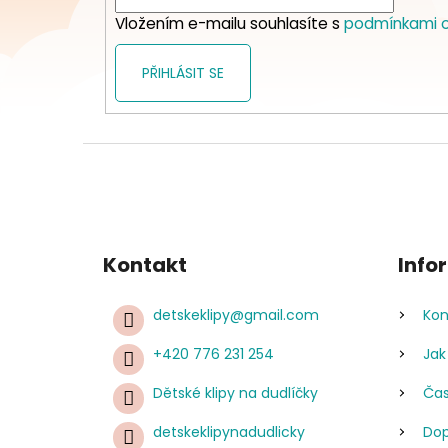
í
Vložením e-mailu souhlasíte s
podmínkami o
PŘIHLÁSIT SE
Kontakt
Info
detskeklipy
@
gmail.com
Kon
+420 776 231 254
Jak
Dětské klipy na dudlíčky
Čas
detskeklipynadudlicky
Dop