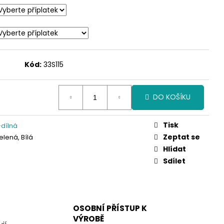
Kód:
33S115
DO KOŠÍKU
Tisk
dílná
Zeptat se
elená, Bílá
Hlídat
Sdílet
OSOBNÍ PŘÍSTUP K
VÝROBĚ