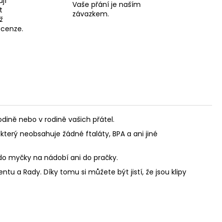
jí
Vaše přání je naším
t
závazkem.
ž
recenze.
ině nebo v rodině vašich přátel.
který neobsahuje žádné ftaláty, BPA a ani jiné
 do myčky na nádobí ani do pračky.
u a Rady. Díky tomu si můžete být jistí, že jsou klipy