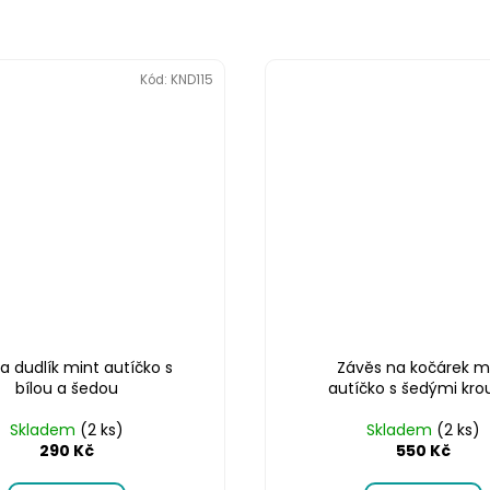
Kód:
KND115
na dudlík mint autíčko s
Závěs na kočárek m
bílou a šedou
autíčko s šedými kro
Skladem
(2 ks)
Skladem
(2 ks)
290 Kč
550 Kč