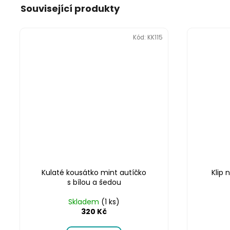
Související produkty
Kód:
KK115
Kulaté kousátko mint autíčko
Klip 
s bílou a šedou
Skladem
(1 ks)
320 Kč