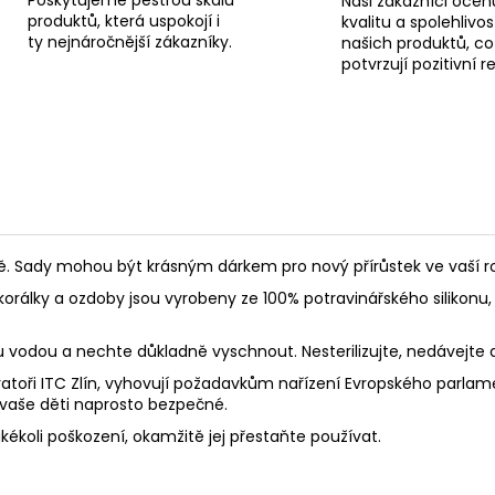
Naši zákazníci oceňu
produktů, která uspokojí i
kvalitu a spolehlivos
ty nejnáročnější zákazníky.
našich produktů, co
potvrzují pozitivní 
Sady mohou být krásným dárkem pro nový přírůstek ve vaší rod
korálky a ozdoby jsou vyrobeny ze 100% potravinářského silikonu, 
ou vodou a nechte důkladně vyschnout. Nesterilizujte, nedávejte
toři ITC Zlín, vyhovují požadavkům nařízení Evropského parlament
 vaše děti naprosto bezpečné.
akékoli poškození, okamžitě jej přestaňte používat.