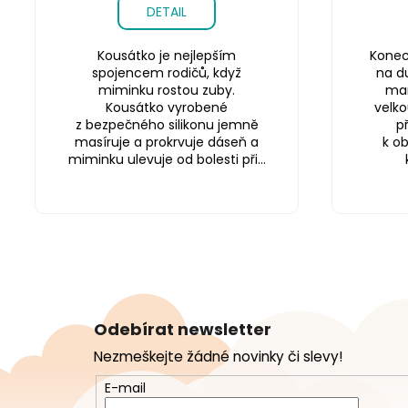
DETAIL
Kousátko je nejlepším
Konec 
spojencem rodičů, když
na du
miminku rostou zuby.
mam
Kousátko vyrobené
velko
z bezpečného silikonu jemně
p
masíruje a prokrvuje dáseň a
k o
miminku ulevuje od bolesti při...
Z
á
Odebírat newsletter
p
Nezmeškejte žádné novinky či slevy!
a
t
E-mail