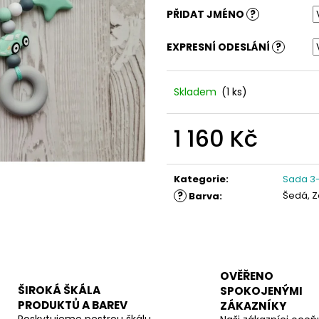
PŘIDAT JMÉNO
?
EXPRESNÍ ODESLÁNÍ
?
Skladem
(1 ks)
1 160 Kč
Měrná
cena:
Kategorie
:
Sada 3-
?
Šedá, Z
Barva
:
OVĚŘENO
ŠIROKÁ ŠKÁLA
SPOKOJENÝMI
PRODUKTŮ A BAREV
ZÁKAZNÍKY
Poskytujeme pestrou škálu