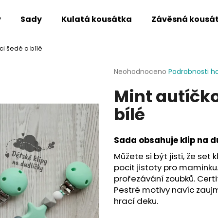
y
Sady
Kulatá kousátka
Závěsná kousá
ci šedé a bílé
Co potřebujete najít?
Průměrné
Neohodnoceno
Podrobnosti h
hodnocení
Mint autíčk
produktu
HLEDAT
je
bílé
0,0
z
5
Doporučujeme
hvězdiček.
Sada obsahuje klip na d
Můžete si být jisti, že set
pocit jistoty pro maminku.
prořezávání zoubků. Certi
Pestré motivy navíc zaujm
hrací deku.