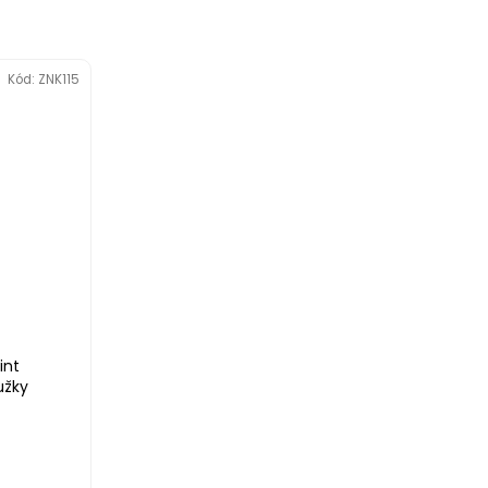
Kód:
ZNK115
int
užky