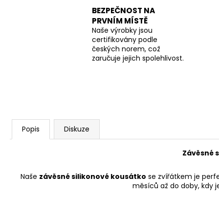
BEZPEČNOST NA
PRVNÍM MÍSTĚ
Naše výrobky jsou
certifikovány podle
českých norem, což
zaručuje jejich spolehlivost.
Popis
Diskuze
Závěsné s
Naše
závěsné silikonové kousátko
se zvířátkem je perf
měsíců až do doby, kdy je