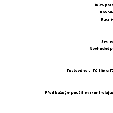
100% potr
Kovové
Ručně
Jedno
Nevhodné pr
Testováno v ITC Zlín a 
Před každým použitím zkontrolujt