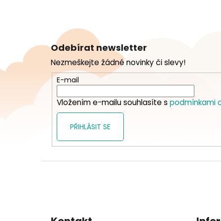
Z
á
Odebírat newsletter
p
Nezmeškejte žádné novinky či slevy!
a
t
E-mail
í
Vložením e-mailu souhlasíte s
podmínkami o
PŘIHLÁSIT SE