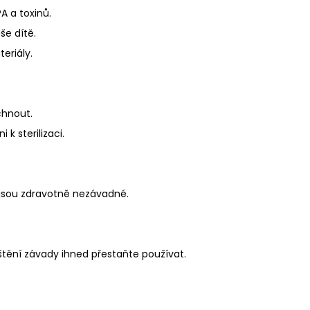
A a toxinů.
še dítě.
eriály.
chnout.
k sterilizaci.
 jsou zdravotně nezávadné.
zjištění závady ihned přestaňte používat.