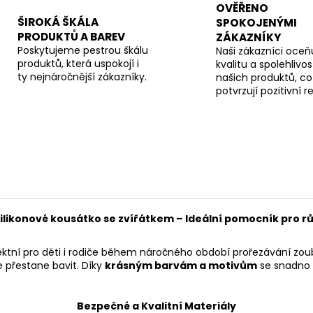
OVĚŘENO
ŠIROKÁ ŠKÁLA
SPOKOJENÝMI
PRODUKTŮ A BAREV
ZÁKAZNÍKY
Poskytujeme pestrou škálu
Naši zákazníci oceňu
produktů, která uspokojí i
kvalitu a spolehlivos
ty nejnáročnější zákazníky.
našich produktů, co
potvrzují pozitivní 
ilikonové kousátko se zvířátkem – Ideální pomocník pro r
ektní pro děti i rodiče během náročného období prořezávání zoub
 přestane bavit. Díky
krásným barvám a motivům
se snadno 
Bezpečné a Kvalitní Materiály