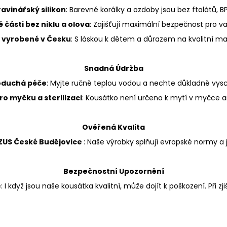
avinářský silikon
: Barevné korálky a ozdoby jsou bez ftalátů, BP
 části bez niklu a olova
: Zajišťují maximální bezpečnost pro va
 vyrobené v Česku
: S láskou k dětem a důrazem na kvalitní mat
Snadná Údržba
duchá péče
: Myjte ručně teplou vodou a nechte důkladně vys
o myčku a sterilizaci
: Kousátko není určeno k mytí v myčce ani 
Ověřená Kvalita
TZUS České Budějovice
: Naše výrobky splňují evropské normy a
Bezpečnostní Upozornění
e
: I když jsou naše kousátka kvalitní, může dojít k poškození. Při 