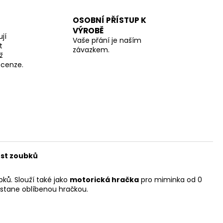
OSOBNÍ PŘÍSTUP K
VÝROBĚ
jí
Vaše přání je naším
t
závazkem.
ž
recenze.
ůst zoubků
ků. Slouží také jako
motorická hračka
pro miminka od 0
stane oblíbenou hračkou.