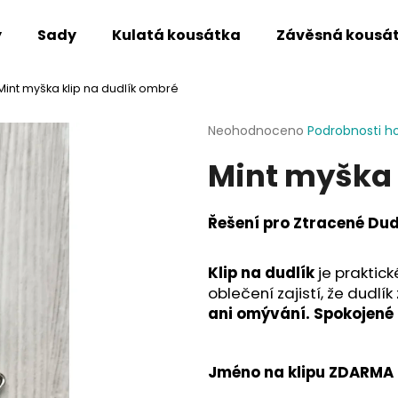
y
Sady
Kulatá kousátka
Závěsná kousá
Mint myška klip na dudlík ombré
Co potřebujete najít?
Průměrné
Neohodnoceno
Podrobnosti h
hodnocení
Mint myška 
produktu
HLEDAT
je
0,0
z
Řešení pro Ztracené Du
5
Doporučujeme
hvězdiček.
Klip na dudlík
je praktic
oblečení zajistí, že dudlí
ani omývání.
Spokojené 
Jméno na klipu ZDARMA