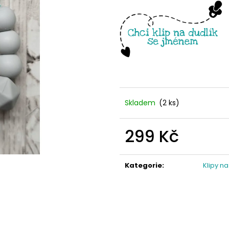
Skladem
(2 ks)
299 Kč
Měrná
cena:
Kategorie
:
Klipy n