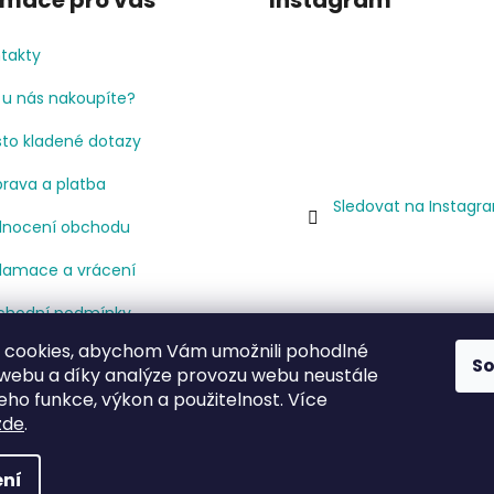
rmace pro vás
Instagram
takty
 u nás nakoupíte?
to kladené dotazy
rava a platba
Sledovat na Instagr
nocení obchodu
lamace a vrácení
hodní podmínky
 cookies, abychom Vám umožnili pohodlné
mínky ochrany osobních
S
 webu a díky analýze provozu webu neustále
jů
jeho funkce, výkon a použitelnost. Více
cenze
zde
.
ní