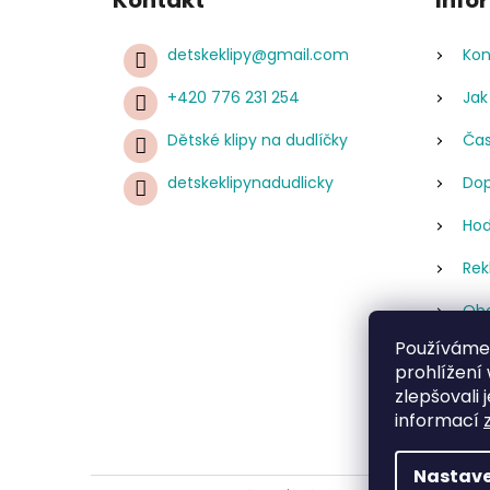
Kontakt
Info
detskeklipy
@
gmail.com
Kon
+420 776 231 254
Jak
Dětské klipy na dudlíčky
Čas
detskeklipynadudlicky
Dop
Hod
Rek
Obc
Používáme
Pod
prohlížení
úda
zlepšovali 
Re
informací
Nastave