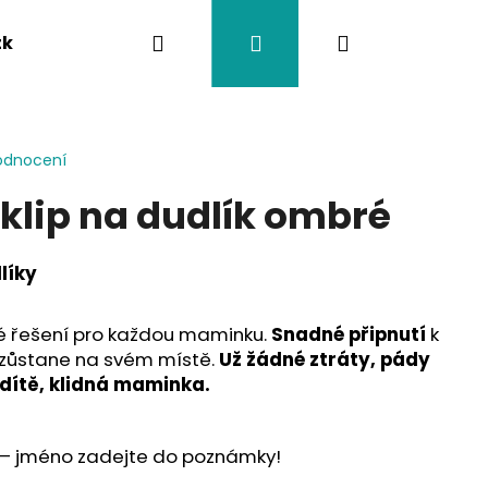
Hledat
Přihlášení
Nákupní
tka
Závěsy na kočárek
Twistík kousátka
košík
odnocení
klip na dudlík ombré
dlíky
ké řešení pro každou maminku.
Snadné připnutí
k
k zůstane na svém místě.
Už žádné ztráty, pády
dítě, klidná maminka.
– jméno zadejte do poznámky!