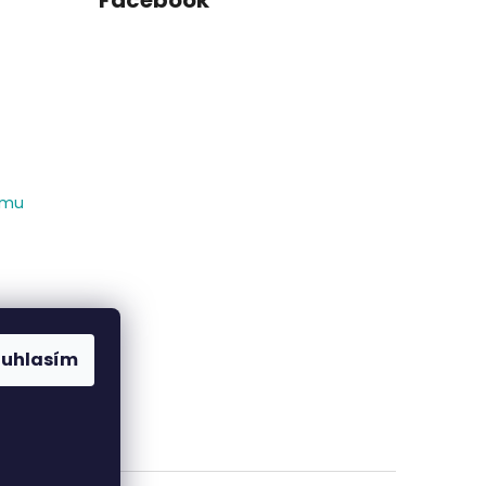
Facebook
amu
ouhlasím