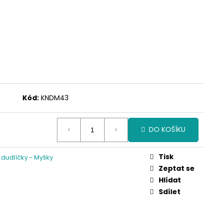
Kód:
KNDM43
DO KOŠÍKU
Tisk
a dudlíčky - Myšky
Zeptat se
Hlídat
Sdílet