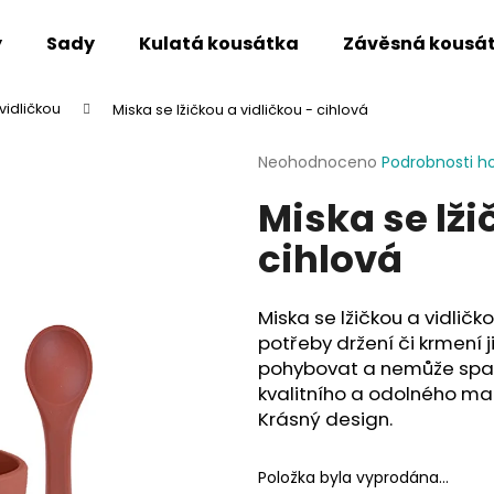
y
Sady
Kulatá kousátka
Závěsná kousá
vidličkou
Miska se lžičkou a vidličkou - cihlová
Co potřebujete najít?
Průměrné
Neohodnoceno
Podrobnosti h
hodnocení
Miska se lži
produktu
HLEDAT
je
cihlová
0,0
z
5
Doporučujeme
hvězdiček.
Miska se lžičkou a vidlič
potřeby držení či krmení 
pohybovat a nemůže spad
kvalitního a odolného mate
Krásný design.
Položka byla vyprodána…