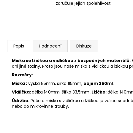
zaručuje jejich spolehlivost.
Popis
Hodnocení
Diskuze
Miska se lžičkou a vidličkou z bezpečných materiálů:
ani jiné toxiny. Proto jsou naše miska s vidličkou a lžičkou 
Rozměry:
Miska :
výška 85mm, šířka 115mm,
objem 250ml
.
Vidlička:
délka 140mm, šířka 33,5mm
.
Lžička:
délka 140mm
Údržba:
Péče o misku s vidličkou a lžičkou je velice snad
nebo do mikrovlnné trouby.