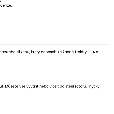
ž
recenze.
nářského silikonu, který neobsahuje žádné ftaláty, BPA a
t. Můžete vše vyvařit nebo vložit do sterilizátoru, myčky