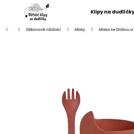
K
Přejít
na
o
Klipy na dudlíčk
obsah
Zpět
Zpět
š
do
do
í
Domů
Silikonové nádobí
Misky
Miska se lžičkou a 
k
obchodu
obchodu