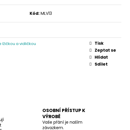
Kód:
MLV13
Tisk
 lžičkou a vidličkou
Zeptat se
Hlídat
Sdílet
OSOBNÍ PŘÍSTUP K
VÝROBĚ
jí
Vaše přání je naším
t
závazkem.