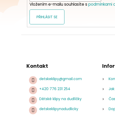
Vložením e-mailu souhlasíte s
podmínkami o
PŘIHLÁSIT SE
Kontakt
Info
detskeklipy
@
gmail.com
Kon
+420 776 231 254
Jak
Dětské klipy na dudlíčky
Čas
detskeklipynadudlicky
Dop