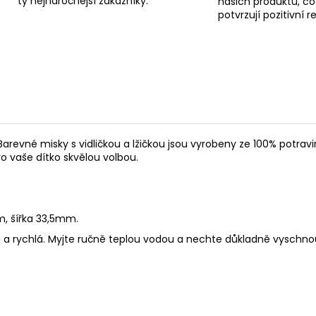
ty nejnáročnější zákazníky.
našich produktů, co
potvrzují pozitivní 
Barevné misky s vidličkou a lžičkou jsou vyrobeny ze 100% potravi
pro vaše dítko skvělou volbou.
, šířka 33,5mm.
ná a rychlá. Myjte ručně teplou vodou a nechte důkladně vyschnou