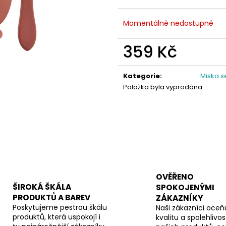
Momentálně nedostupné
359 Kč
Měrná
cena:
Kategorie
:
Miska se
Položka byla vyprodána…
OVĚŘENO
ŠIROKÁ ŠKÁLA
SPOKOJENÝMI
PRODUKTŮ A BAREV
ZÁKAZNÍKY
Poskytujeme pestrou škálu
Naši zákazníci oceňu
produktů, která uspokojí i
kvalitu a spolehlivos