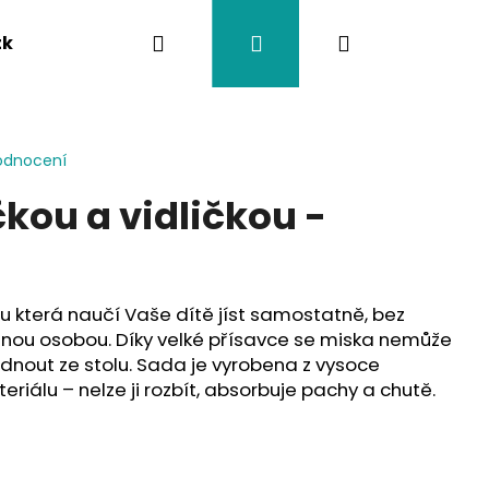
Hledat
Přihlášení
Nákupní
tka
Závěsy na kočárek
Twistík kousátka
košík
odnocení
čkou a vidličkou -
kou která naučí Vaše dítě jíst samostatně, bez
jinou osobou. Díky velké přísavce se miska nemůže
nout ze stolu. Sada je vyrobena z vysoce
riálu – nelze ji rozbít, absorbuje pachy a chutě.