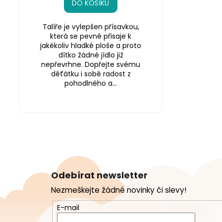
DO KOŠÍKU
Talíře je vylepšen přísavkou,
která se pevně přisaje k
jakékoliv hladké ploše a proto
dítko žádné jídlo již
nepřevrhne. Dopřejte svému
děťátku i sobě radost z
pohodlného a...
Z
á
Odebírat newsletter
p
Nezmeškejte žádné novinky či slevy!
a
t
E-mail
í