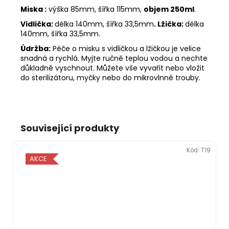
Miska :
výška 85mm, šířka 115mm,
objem 250ml
.
Vidlička:
délka 140mm, šířka 33,5mm
.
Lžička:
délka
140mm, šířka 33,5mm.
Údržba:
Péče o misku s vidličkou a lžičkou je velice
snadná a rychlá. Myjte ručně teplou vodou a nechte
důkladně vyschnout. Můžete vše vyvařit nebo vložit
do sterilizátoru, myčky nebo do mikrovlnné trouby.
Související produkty
Kód:
T19
AKCE