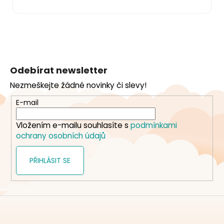
Z
á
Odebírat newsletter
p
Nezmeškejte žádné novinky či slevy!
a
t
E-mail
í
Vložením e-mailu souhlasíte s
podmínkami
ochrany osobních údajů
PŘIHLÁSIT SE