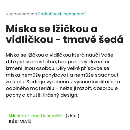
a
j
Průměrné
Neohodnoceno
Podrobnosti hodnocení
hodnocení
í
Miska se lžičkou a
produktu
t
je
vidličkou - tmavě šedá
?
0,0
z
5
hvězdiček.
Miska se lžičkou a vidličkou která naučí Vaše
dítě jíst samostatně, bez potřeby držení či
HLEDAT
krmení jinou osobou. Díky velké přísavce se
miska nemůže pohybovat a nemůže spadnout
ze stolu. Sada je vyrobena z vysoce kvalitního a
odolného materiálu – nelze ji rozbít, absorbuje
D
pachy a chutě. Krásný design.
o
p
o
Skladem - ihned k odeslání
(>5 ks)
r
Kód:
MLV10
u