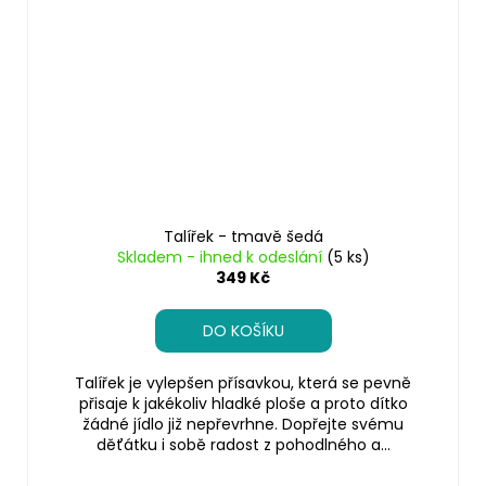
Talířek - tmavě šedá
Skladem - ihned k odeslání
(5 ks)
349 Kč
DO KOŠÍKU
Talířek je vylepšen přísavkou, která se pevně
přisaje k jakékoliv hladké ploše a proto dítko
žádné jídlo již nepřevrhne. Dopřejte svému
děťátku i sobě radost z pohodlného a...