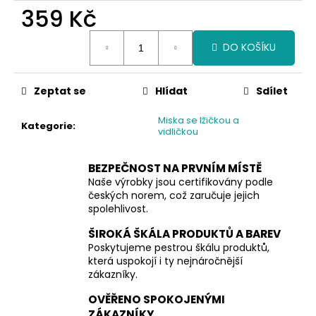
č
359 Kč
u
j
Měrná
e
DO KOŠÍKU
cena:
m
e
Zeptat se
Hlídat
Sdílet
Miska se lžičkou a
Kategorie
:
vidličkou
BEZPEČNOST NA PRVNÍM MÍSTĚ
Naše výrobky jsou certifikovány podle
českých norem, což zaručuje jejich
spolehlivost.
ŠIROKÁ ŠKÁLA PRODUKTŮ A BAREV
Poskytujeme pestrou škálu produktů,
která uspokojí i ty nejnáročnější
zákazníky.
OVĚŘENO SPOKOJENÝMI
ZÁKAZNÍKY