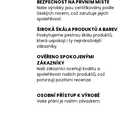
BEZPEČNOST NA PRVNÍM MÍSTĚ
Naše výrobky jsou certifikovány podle
českých norem, což zaručuje jejich
spolehlivost.
ŠIROKÁ ŠKÁLA PRODUKTŮ A BAREV
Poskytujeme pestrou škálu produktů,
která uspokojí i ty nejnáročnější
zákazníky.
OVĚŘENO SPOKOJENÝMI
ZÁKAZNÍKY
Naši zákazníci oceňují kvalitu a
spolehlivost našich produktů, což
potvrzují pozitivní recenze.
OSOBNÍ PŘÍSTUP K VÝROBĚ
Vaše přání je naším závazkem.