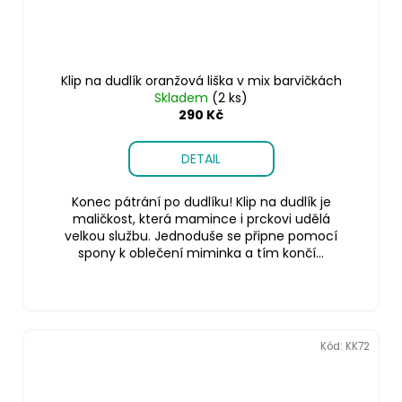
Klip na dudlík oranžová liška v mix barvičkách
Skladem
(2 ks)
290 Kč
DETAIL
Konec pátrání po dudlíku! Klip na dudlík je
maličkost, která mamince i prckovi udělá
velkou službu. Jednoduše se připne pomocí
spony k oblečení miminka a tím končí...
Kód:
KK72