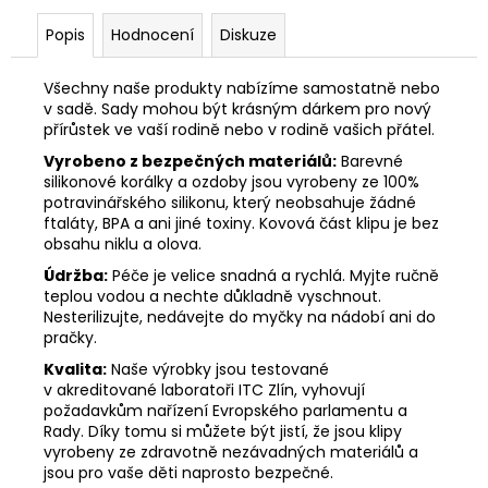
Popis
Hodnocení
Diskuze
Všechny naše produkty nabízíme samostatně nebo
v sadě. Sady mohou být krásným dárkem pro nový
přírůstek ve vaší rodině nebo v rodině vašich přátel.
Vyrobeno z bezpečných materiálů:
Barevné
silikonové korálky a ozdoby jsou vyrobeny ze 100%
potravinářského silikonu, který neobsahuje žádné
ftaláty, BPA a ani jiné toxiny. Kovová část klipu je bez
obsahu niklu a olova.
Údržba:
Péče je velice snadná a rychlá. Myjte ručně
teplou vodou a nechte důkladně vyschnout.
Nesterilizujte, nedávejte do myčky na nádobí ani do
pračky.
Kvalita:
Naše výrobky jsou testované
v akreditované laboratoři ITC Zlín, vyhovují
požadavkům nařízení Evropského parlamentu a
Rady. Díky tomu si můžete být jistí, že jsou klipy
vyrobeny ze zdravotně nezávadných materiálů a
jsou pro vaše děti naprosto bezpečné.