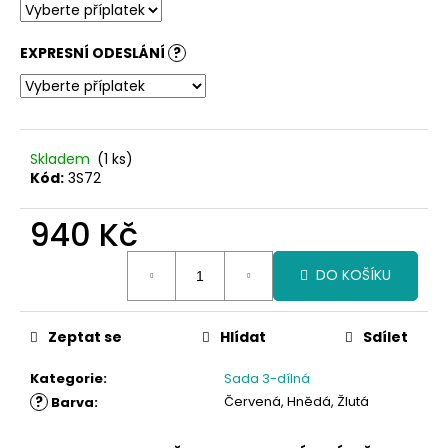
č
u
j
EXPRESNÍ ODESLÁNÍ
?
e
m
e
Skladem
(1 ks)
Kód:
3S72
940 Kč
Měrná
DO KOŠÍKU
cena:
Zeptat se
Hlídat
Sdílet
Kategorie
:
Sada 3-dílná
?
Červená, Hnědá, Žlutá
Barva
: