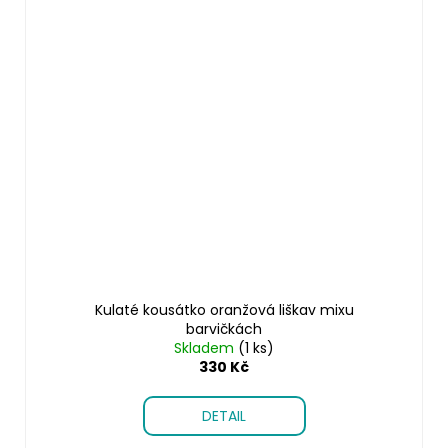
Kulaté kousátko oranžová liškav mixu
barvičkách
Skladem
(1 ks)
330 Kč
DETAIL