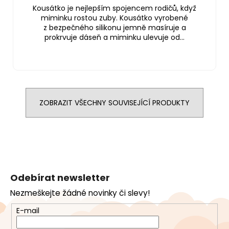
Kousátko je nejlepším spojencem rodičů, když
miminku rostou zuby. Kousátko vyrobené
z bezpečného silikonu jemně masíruje a
prokrvuje dáseň a miminku ulevuje od...
ZOBRAZIT VŠECHNY SOUVISEJÍCÍ PRODUKTY
Z
á
Odebírat newsletter
p
Nezmeškejte žádné novinky či slevy!
a
t
E-mail
í