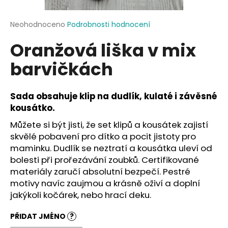
a
j
Průměrné
Neohodnoceno
Podrobnosti hodnocení
hodnocení
í
Oranžová liška v mix
produktu
t
je
barvičkách
?
0,0
z
5
hvězdiček.
Sada obsahuje klip na dudlík, kulaté i závěsné
kousátko.
HLEDAT
Můžete si být jisti, že set klipů a kousátek zajistí
skvělé pobavení pro dítko a pocit jistoty pro
maminku. Dudlík se neztratí a kousátka uleví od
bolesti při prořezávání zoubků. Certifikované
D
materiály zaručí absolutní bezpečí. Pestré
o
motivy navíc zaujmou a krásně oživí a doplní
p
jakýkoli kočárek, nebo hrací deku.
o
r
PŘIDAT JMÉNO
?
u