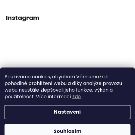
Instagram
Používáme cookies, abychom Vám umožnili
Sledovat na Instagramu
pohodlné prohlížení webu a díky analýze provozu
webu neustále zlepšovali jeho funkce, výkon a
použitelnost. Více informací
zde
.
Facebook
Nastavení
Vytvořil Shoptet
Souhlasím
Copyright 2026
Dětské klipy na dudlíčky
. Všechna práva