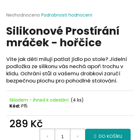
a
j
Průměrné
Neohodnoceno
Podrobnosti hodnocení
hodnocení
í
Silikonové Prostírání
produktu
t
je
mráček - hořčice
?
0,0
z
5
hvězdiček.
Víte jak děti milují patlat jídlo po stole? Jídelní
podložka ze silikonu vás nechá apoň trochu v
HLEDAT
klidu. Ochrání stůl a vašemu drobkovi zaručí
bezpečnou plochu pro pohodlné stolování.
D
Skladem - ihned k odeslání
(4 ks)
o
Kód:
P15
p
o
289 Kč
r
Měrná
u
DO KOŠÍKU
cena: