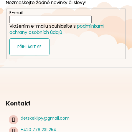
Nezmeškejte žádné novinky či slevy!
a
t
E-mail
í
Vložením e-mailu souhlasíte s
podmínkami
ochrany osobních údajů
PŘIHLÁSIT SE
Kontakt
detskeklipy
@
gmail.com
+420 776 231 254