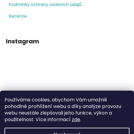
Podmínky ochrany osobních údajů
Recenze
Instagram
Používáme cookies, abychom Vám umožnili
Sledovat na Instagramu
pohodlné prohlížení webu a díky analýze provozu
webu neustále zlepšovali jeho funkce, výkon a
použitelnost. Více informací
zde
.
Facebook