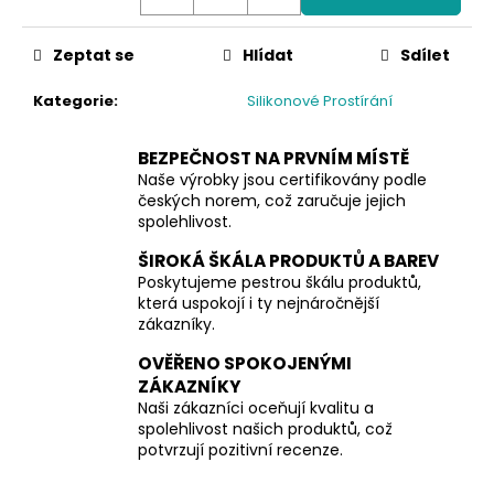
č
u
j
Zeptat se
Hlídat
Sdílet
e
m
Kategorie
:
Silikonové Prostírání
e
BEZPEČNOST NA PRVNÍM MÍSTĚ
Naše výrobky jsou certifikovány podle
českých norem, což zaručuje jejich
spolehlivost.
ŠIROKÁ ŠKÁLA PRODUKTŮ A BAREV
Poskytujeme pestrou škálu produktů,
která uspokojí i ty nejnáročnější
zákazníky.
OVĚŘENO SPOKOJENÝMI
ZÁKAZNÍKY
Naši zákazníci oceňují kvalitu a
spolehlivost našich produktů, což
potvrzují pozitivní recenze.