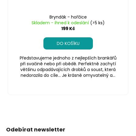
Bryndák - hořčice
Skladem - ihned k odeslání
(>5 ks)
199 Kč
DO KOŠÍKU
Představujeme jednoho z nejlepších brankářů
při svačině nebo při obědě. Perfektně zachytí
většinu odpadávajících drobků a soust, která
nedorazila do cíle… Je krásně omyvatelný a...
Z
á
Odebírat newsletter
p