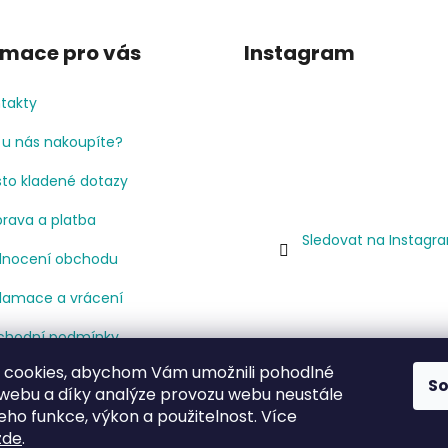
rmace pro vás
Instagram
takty
 u nás nakoupíte?
to kladené dotazy
rava a platba
Sledovat na Instagr
nocení obchodu
lamace a vrácení
hodní podmínky
 cookies, abychom Vám umožnili pohodlné
mínky ochrany osobních
S
 webu a díky analýze provozu webu neustále
jů
jeho funkce, výkon a použitelnost. Více
cenze
zde
.