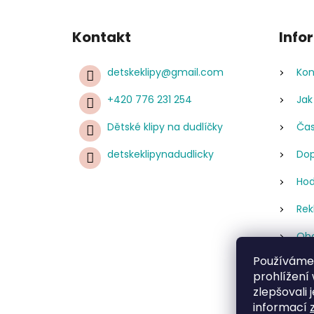
Kontakt
Info
detskeklipy
@
gmail.com
Kon
+420 776 231 254
Jak
Dětské klipy na dudlíčky
Čas
detskeklipynadudlicky
Dop
Hod
Rek
Obc
Používáme
Pod
prohlížení
úda
zlepšovali 
Re
informací