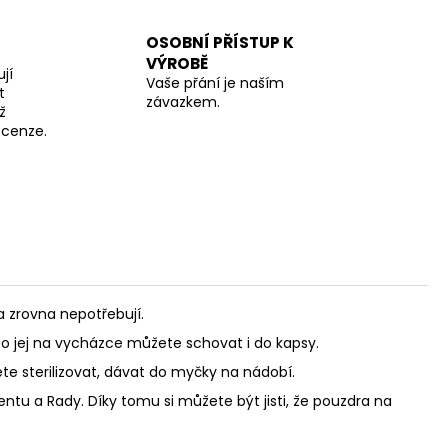
OSOBNÍ PŘÍSTUP K
VÝROBĚ
jí
Vaše přání je naším
t
závazkem.
ž
recenze.
a zrovna nepotřebují.
bo jej na vycházce můžete schovat i do kapsy.
te sterilizovat, dávat do myčky na nádobí.
ntu a Rady. Díky tomu si můžete být jisti, že pouzdra na