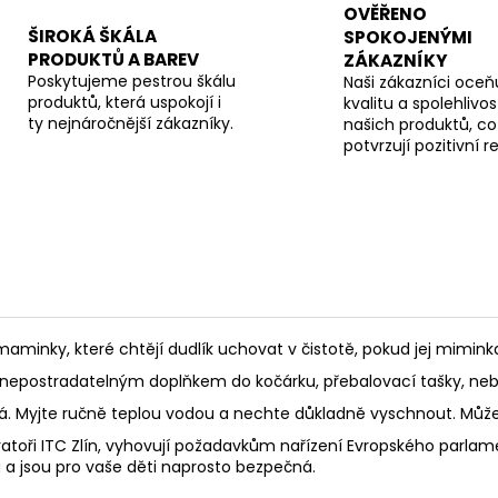
OVĚŘENO
ŠIROKÁ ŠKÁLA
SPOKOJENÝMI
PRODUKTŮ A BAREV
ZÁKAZNÍKY
Poskytujeme pestrou škálu
Naši zákazníci oceňu
produktů, která uspokojí i
kvalitu a spolehlivos
ty nejnáročnější zákazníky.
našich produktů, co
potvrzují pozitivní 
aminky, které chtějí dudlík uchovat v čistotě, pokud jej mimink
ne nepostradatelným doplňkem do kočárku, přebalovací tašky, ne
lá. Myjte ručně teplou vodou a nechte důkladně vyschnout. Může
atoři ITC Zlín, vyhovují požadavkům nařízení Evropského parlame
 a jsou pro vaše děti naprosto bezpečná.