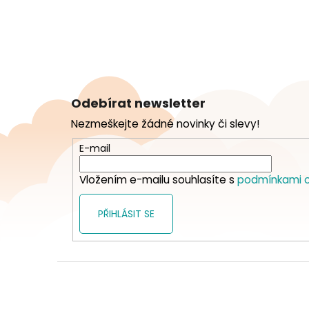
Z
á
Odebírat newsletter
p
Nezmeškejte žádné novinky či slevy!
a
t
E-mail
í
Vložením e-mailu souhlasíte s
podmínkami o
PŘIHLÁSIT SE