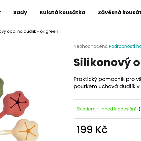
y
Sady
Kulatá kousátka
Závěsná kousá
ový obal na dudlík - oil green
Co potřebujete najít?
Průměrné
Neohodnoceno
Podrobnosti h
hodnocení
Silikonový o
produktu
HLEDAT
je
0,0
z
Praktický pomocník pro vš
5
Doporučujeme
poutkem uchová dudlík v 
hvězdiček.
Skladem - ihned k odeslání
(
199 Kč
Měrná