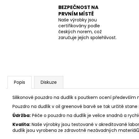
BEZPEČNOST NA
PRVNÍM MÍSTĚ
Naše výrobky jsou
certifikovány podle
českých norem, což
zaručuje jejich spolehlivost.
Popis
Diskuze
Silikonové pouzdro na dudlík s poutkem ocení především m
Pouzdro na dudlík v oil greenové barvě se tak určitě sta
Údržba:
Péče o pouzdro na dudlík je velice snadná a rych
Kvalita:
Naše výrobky jsou testované v akreditované labor
dudlík jsou vyrobena ze zdravotně nezávadných materiálů