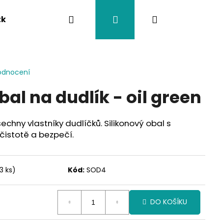
Hledat
Přihlášení
Nákupní
tka
Závěsy na kočárek
Twistík kousátka
košík
odnocení
bal na dudlík - oil green
echny vlastníky dudlíčků. Silikonový obal s
čistotě a bezpečí.
3 ks)
Kód:
SOD4
DO KOŠÍKU