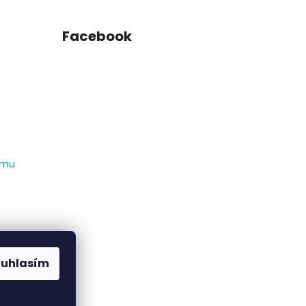
Facebook
amu
ouhlasím