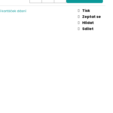
Tisk
 kartáček dásní
Zeptat se
Hlídat
Sdílet