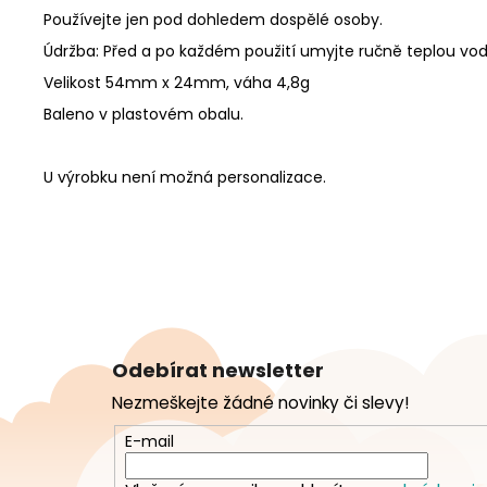
Používejte jen pod dohledem dospělé osoby.
Údržba: Před a po každém použití umyjte ručně teplou vo
Velikost 54mm x 24mm, váha 4,8g
Baleno v plastovém obalu.
U výrobku není možná personalizace.
Z
á
Odebírat newsletter
p
Nezmeškejte žádné novinky či slevy!
a
t
E-mail
í