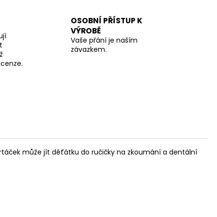
OSOBNÍ PŘÍSTUP K
VÝROBĚ
jí
Vaše přání je naším
t
závazkem.
ž
recenze.
rtáček může jít děťátku do ručičky na zkoumání a dentální