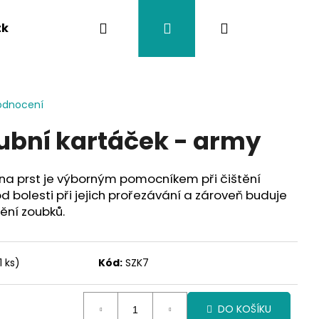
Hledat
Přihlášení
Nákupní
tka
Závěsy na kočárek
Twistík kousátka
košík
odnocení
zubní kartáček - army
 na prst je výborným pomocníkem při čištění
od bolesti při jejich prořezávání a zároveň buduje
ění zoubků.
1 ks)
Kód:
SZK7
DO KOŠÍKU