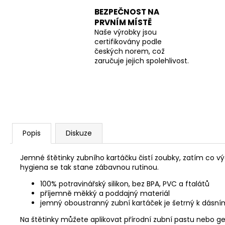
BEZPEČNOST NA
PRVNÍM MÍSTĚ
Naše výrobky jsou
certifikovány podle
českých norem, což
zaručuje jejich spolehlivost.
Popis
Diskuze
Jemné štětinky zubního kartáčku čistí zoubky, zatím co v
hygiena se tak stane zábavnou rutinou.
100% potravinářský silikon, bez BPA, PVC a ftalátů
příjemně měkký a poddajný materiál
jemný oboustranný zubní kartáček je šetrný k dásn
Na štětinky můžete aplikovat přírodní zubní pastu nebo gel