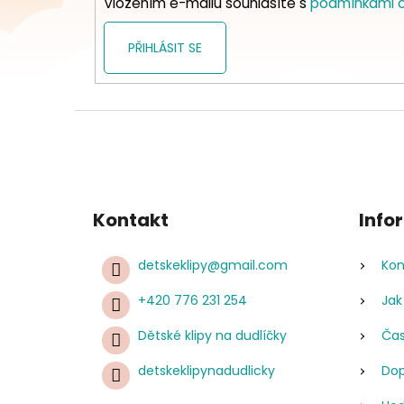
Vložením e-mailu souhlasíte s
podmínkami o
PŘIHLÁSIT SE
Kontakt
Info
detskeklipy
@
gmail.com
Kon
+420 776 231 254
Jak
Dětské klipy na dudlíčky
Čas
detskeklipynadudlicky
Dop