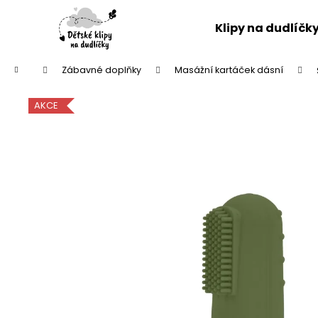
K
Přejít
na
o
Klipy na dudlíčk
obsah
Zpět
Zpět
š
do
do
í
Domů
Zábavné doplňky
Masážní kartáček dásní
k
obchodu
obchodu
AKCE