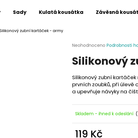
y
Sady
Kulatá kousátka
Závěsná kousá
Silikonový zubní kartáček - army
Co potřebujete najít?
Průměrné
Neohodnoceno
Podrobnosti h
hodnocení
Silikonový 
produktu
HLEDAT
je
0,0
z
Silikonový zubní kartáček
5
Doporučujeme
prvních zoubků, při úlevě 
hvězdiček.
a upevňuje návyky na čišt
Skladem - ihned k odeslání
(
119 Kč