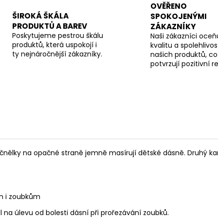
OVĚŘENO
ŠIROKÁ ŠKÁLA
SPOKOJENÝMI
PRODUKTŮ A BAREV
ZÁKAZNÍKY
Poskytujeme pestrou škálu
Naši zákazníci oceňu
produktů, která uspokojí i
kvalitu a spolehlivos
ty nejnáročnější zákazníky.
našich produktů, co
potvrzují pozitivní 
ýčnělky na opačné straně jemně masírují dětské dásně. Druhý ka
ím i zoubkům
 na úlevu od bolesti dásní při prořezávání zoubků.