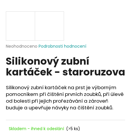
a
j
í
t
?
Průměrné
Neohodnoceno
Podrobnosti hodnocení
hodnocení
Silikonový zubní
produktu
je
HLEDAT
kartáček - staroruzova
0,0
z
5
hvězdiček.
Silikonový zubní kartáček na prst je výborným
D
pomocníkem při čištění prvních zoubků, při úlevě
o
od bolesti při jejich prořezávání a zároveň
p
buduje a upevňuje návyky na čištění zoubků.
o
r
u
Skladem - ihned k odeslání
(>5 ks)