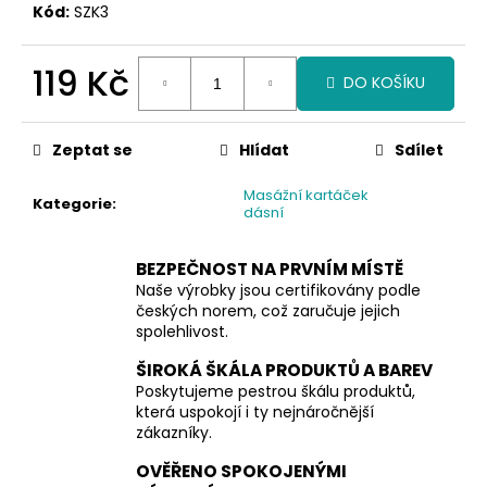
č
Kód:
SZK3
u
j
119 Kč
e
DO KOŠÍKU
m
Měrná
e
cena:
Zeptat se
Hlídat
Sdílet
Masážní kartáček
Kategorie
:
dásní
BEZPEČNOST NA PRVNÍM MÍSTĚ
Naše výrobky jsou certifikovány podle
českých norem, což zaručuje jejich
spolehlivost.
ŠIROKÁ ŠKÁLA PRODUKTŮ A BAREV
Poskytujeme pestrou škálu produktů,
která uspokojí i ty nejnáročnější
zákazníky.
OVĚŘENO SPOKOJENÝMI