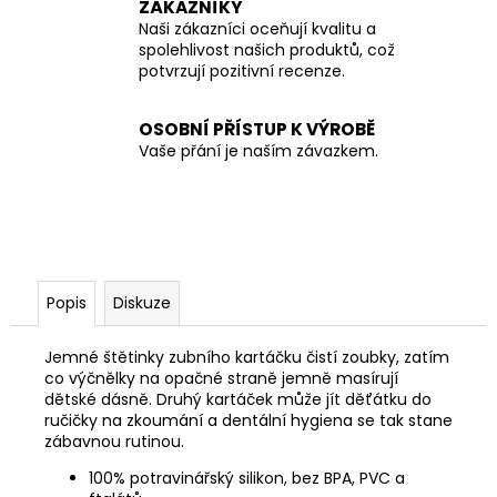
ZÁKAZNÍKY
Naši zákazníci oceňují kvalitu a
spolehlivost našich produktů, což
potvrzují pozitivní recenze.
OSOBNÍ PŘÍSTUP K VÝROBĚ
Vaše přání je naším závazkem.
Popis
Diskuze
Jemné štětinky zubního kartáčku čistí zoubky, zatím
co výčnělky na opačné straně jemně masírují
dětské dásně. Druhý kartáček může jít děťátku do
ručičky na zkoumání a dentální hygiena se tak stane
zábavnou rutinou.
100% potravinářský silikon, bez BPA, PVC a