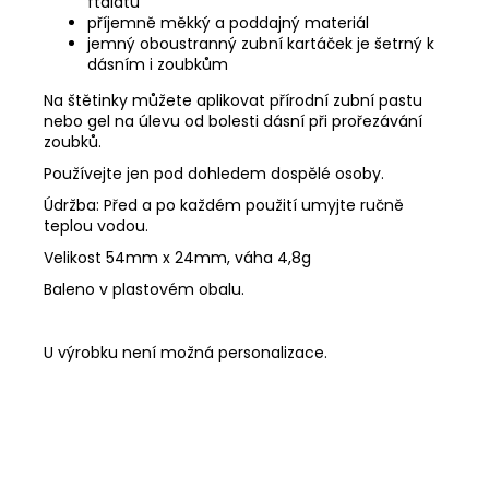
ftalátů
příjemně měkký a poddajný materiál
jemný oboustranný zubní kartáček je šetrný k
dásním i zoubkům
Na štětinky můžete aplikovat přírodní zubní pastu
nebo gel na úlevu od bolesti dásní při prořezávání
zoubků.
Používejte jen pod dohledem dospělé osoby.
Údržba: Před a po každém použití umyjte ručně
teplou vodou.
Velikost 54mm x 24mm, váha 4,8g
Baleno v plastovém obalu.
U výrobku není možná personalizace.
Z