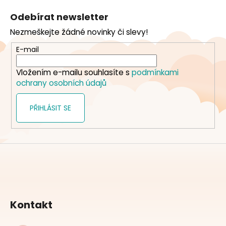
á
Odebírat newsletter
p
Nezmeškejte žádné novinky či slevy!
a
t
E-mail
í
Vložením e-mailu souhlasíte s
podmínkami
ochrany osobních údajů
PŘIHLÁSIT SE
Kontakt