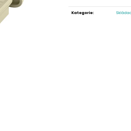
Měrná
cena:
Kategorie
:
Skládac