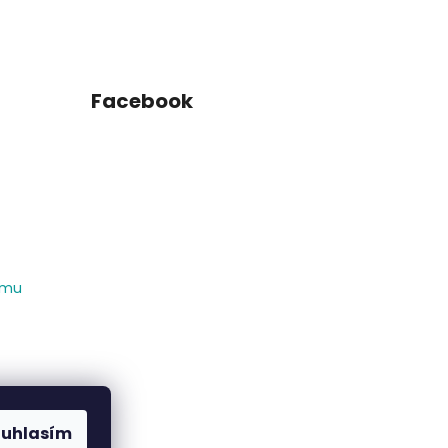
Facebook
amu
ouhlasím