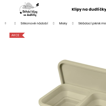
K
Přejít
na
o
Klipy na dudlíčk
obsah
Zpět
Zpět
š
do
do
í
Domů
Silikonové nádobí
Misky
Skládací piknik mi
k
obchodu
obchodu
AKCE