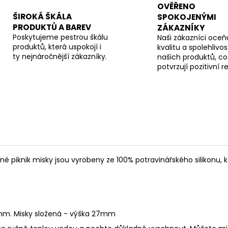
OVĚŘENO
ŠIROKÁ ŠKÁLA
SPOKOJENÝMI
PRODUKTŮ A BAREV
ZÁKAZNÍKY
Poskytujeme pestrou škálu
Naši zákazníci oceňu
produktů, která uspokojí i
kvalitu a spolehlivos
ty nejnáročnější zákazníky.
našich produktů, co
potvrzují pozitivní 
né piknik misky jsou vyrobeny ze 100% potravinářského silikonu, k
5mm. Misky složená - výška 27mm