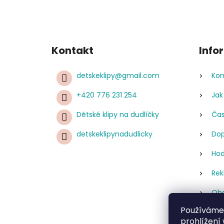
Kontakt
Info
detskeklipy
@
gmail.com
Kon
+420 776 231 254
Jak
Dětské klipy na dudlíčky
Čas
detskeklipynadudlicky
Dop
Hod
Rek
Obc
Používáme
Pod
prohlížení
úda