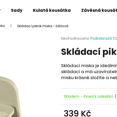
y
Sady
Kulatá kousátka
Závěsná kousá
ska
Skládací piknik miska - béžová
Co potřebujete najít?
Průměrné
Neohodnoceno
Podrobnosti h
hodnocení
Skládací pi
produktu
HLEDAT
je
0,0
z
Skládací miska je ideální
5
Doporučujeme
skládací a má uzavírateln
hvězdiček.
misku krásně složíte a n
Skladem - ihned k odeslání
(
339 Kč