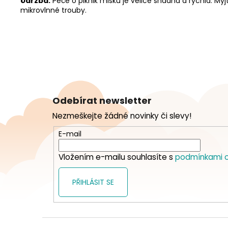
Údržba:
Péče o piknik misku je velice snadná a rychlá. M
mikrovlnné trouby.
Z
á
Odebírat newsletter
p
Nezmeškejte žádné novinky či slevy!
a
t
E-mail
í
Vložením e-mailu souhlasíte s
podmínkami o
PŘIHLÁSIT SE