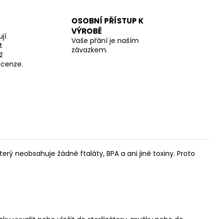
OSOBNÍ PŘÍSTUP K
VÝROBĚ
jí
Vaše přání je naším
t
závazkem.
ž
recenze.
terý neobsahuje žádné ftaláty, BPA a ani jiné toxiny. Proto