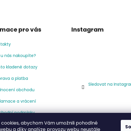
rmace pro vás
Instagram
takty
 u nás nakoupíte?
to kladené dotazy
rava a platba
Sledovat na Instagr
nocení obchodu
lamace a vrácení
hodní podmínky
 cookies, abychom Vám umožnili pohodlné
mínky ochrany osobních
S
 webu a díky analýze provozu webu neustále
jů