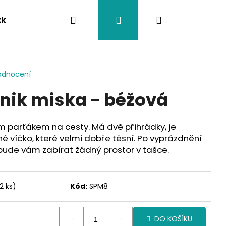
Hledat
Přihlášení
Nákupní
tka
Závěsy na kočárek
Twistík kousátka
košík
odnocení
knik miska - béžová
m parťákem na cesty. Má dvě přihrádky, je
é víčko, které velmi dobře těsní. Po vyprázdnění
ebude vám zabírat žádný prostor v tašce.
2 ks)
Kód:
SPM8
DO KOŠÍKU