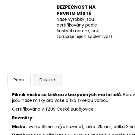
BEZPEČNOST NA
PRVNÍM MÍSTĚ
Naše výrobky jsou
certifikovány podle
českých norem, což
zaručuje jejich spolehlivost.
Popis
Diskuze
Piknik miska se lžičkou z bezpečných materiálů:
Barev
jsou naše misky pro vaše dítko skvělou volbou.
Certifikováno v TZUS České Budějovice.
Rozměry:
Miska :
výška 65,5mm(rozložená), šířka 125mm, délka 21