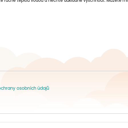
yjte ručně teplou vodou a nechte důkladně vyschnout. Můžete misk
chrany osobních údajů