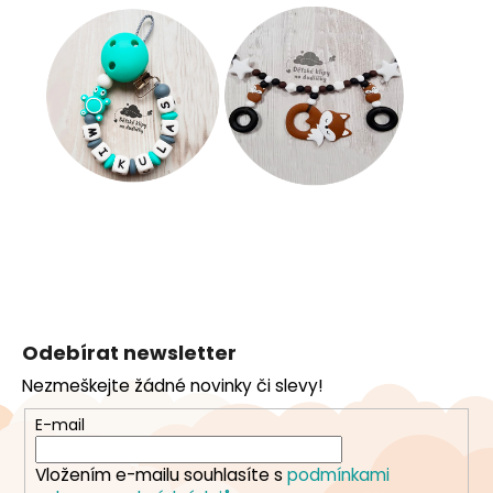
Z
á
Odebírat newsletter
p
Nezmeškejte žádné novinky či slevy!
a
t
E-mail
í
Vložením e-mailu souhlasíte s
podmínkami