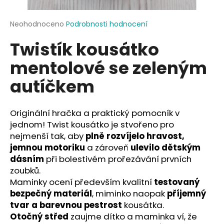
a
j
Průměrné
Neohodnoceno
Podrobnosti hodnocení
hodnocení
í
Twistík kousátko
produktu
t
je
mentolové se zeleným
?
0,0
z
autíčkem
5
hvězdiček.
Originální hračka a praktický pomocník v
HLEDAT
jednom! Twist kousátko je stvořeno pro
nejmenší tak, aby
plně rozvíjelo hravost,
jemnou motoriku
a zároveň
ulevilo dětským
D
dásním
při bolestivém prořezávání prvních
o
zoubků.
p
Maminky ocení především kvalitní
testovaný
o
bezpečný materiál
, miminko naopak
příjemný
r
tvar a barevnou pestrost
kousátka.
u
Otočný střed
zaujme dítko a maminka ví, že