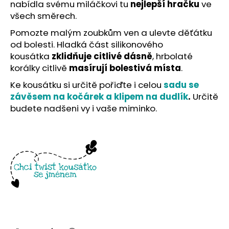
č
nabídla svému miláčkovi tu
nejlepší hračku
ve
u
všech směrech.
j
Pomozte malým zoubkům ven a ulevte děťátku
e
od bolesti. Hladká část silikonového
m
kousátka
zklidňuje citlivé dásně
, hrbolaté
e
korálky citlivě
masírují bolestivá místa
.
Ke kousátku si určitě pořiďte i celou
sadu se
závěsem na kočárek a klipem na dudlík
.
Určitě
budete nadšeni vy i vaše miminko.