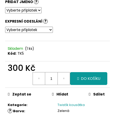
PŘIDAT JMÉNO
?
EXPRESNÍ ODESLÁNÍ
?
Skladem
(1 ks)
Kód:
TK5
300 Kč
Měrná
DO KOŠÍKU
cena:
Zeptat se
Hlídat
Sdílet
Kategorie
:
Twistík kousátka
?
Zelená
Barva
: