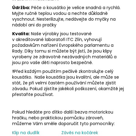
Údržba:
Péče o kousátko je velice snadná a rychlá.
Myjte ručně teplou vodou a nechte důkladně
vyschnout. Nesterilizujte, nedávejte do myčky na
nádobí ani do pračky
Kvalita:
Naše výrobky jsou testované
v akreditované laboratoři ITC Zlín, vyhovují
požadavkům nařízení Evropského parlamentu a
Rady. Díky tomu si můžete být jistí, že jsou klipy
vyrobeny ze zdravotně nezávadných materiálů a
jsou pro vaše děti naprosto bezpečné.
!
Před každým použitím pečlivě zkontrolujte celý
kousátko. Naše kousátka jsou kvalitní, ale může se
stát, že při velmi častém používání můžete zjistit
závadu. Pokud zjistíte jakékoli poškození, okamžitě jej
přestaňte používat.
Pokud hledáte pro dítko další bezva motorickou
hračku, nebo praktickou pomůcku zároveň,
můžeme Vám směle doporučit tyto pomocníky:
Klip na dudlík
Závěs na kočárek