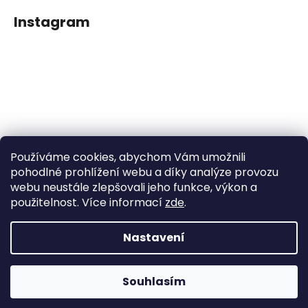
Instagram
Používáme cookies, abychom Vám umožnili
Sledovat na Instagramu
pohodlné prohlížení webu a díky analýze provozu
webu neustále zlepšovali jeho funkce, výkon a
použitelnost. Více informací
zde
.
Facebook
Nastavení
Vytvořil Shoptet
Souhlasím
Copyright 2026
Dětské klipy na dudlíčky
. Všechna práva
vyhrazena.