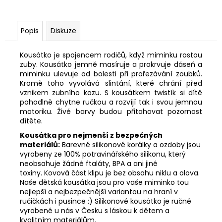
Popis
Diskuze
Kousátko je spojencem rodičů, když miminku rostou
zuby. Kousátko jemně masíruje a prokrvuje dáseň a
miminku ulevuje od bolesti při prořezávání zoubků.
Kromě toho vyvolává slintání, které chrání před
vznikem zubního kazu. S kousátkem twistík si dítě
pohodlně chytne ručkou a rozvíjí tak i svou jemnou
motoriku. Živé barvy budou přitahovat pozornost
dítěte.
Kousátka pro nejmenší z bezpečných
materiálů:
Barevné silikonové korálky a ozdoby jsou
vyrobeny ze 100% potravinářského silikonu, který
neobsahuje žádné ftaláty, BPA a ani jiné
toxiny. Kovová část klipu je bez obsahu niklu a olova.
Naše dětská kousátka jsou pro vaše miminko tou
nejlepší a nejbezpečnější variantou na hraní v
ručičkách i pusince :) Silikonové kousátko je ručně
vyrobené u nás v Česku s láskou k dětem a
kvalitním materiálům.