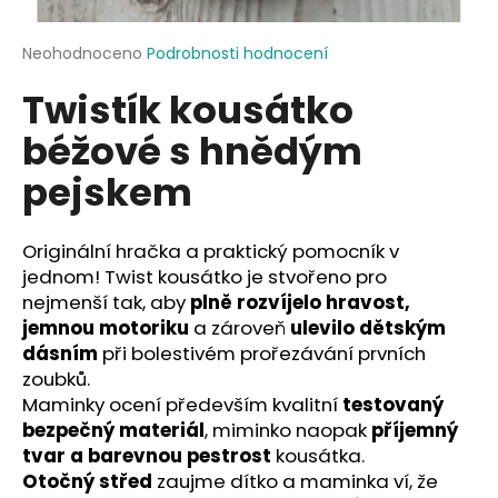
a
j
Průměrné
Neohodnoceno
Podrobnosti hodnocení
hodnocení
í
Twistík kousátko
produktu
t
je
béžové s hnědým
?
0,0
z
pejskem
5
hvězdiček.
Originální hračka a praktický pomocník v
HLEDAT
jednom! Twist kousátko je stvořeno pro
nejmenší tak, aby
plně rozvíjelo hravost,
jemnou motoriku
a zároveň
ulevilo dětským
D
dásním
při bolestivém prořezávání prvních
o
zoubků.
p
Maminky ocení především kvalitní
testovaný
o
bezpečný materiál
, miminko naopak
příjemný
r
tvar a barevnou pestrost
kousátka.
u
Otočný střed
zaujme dítko a maminka ví, že