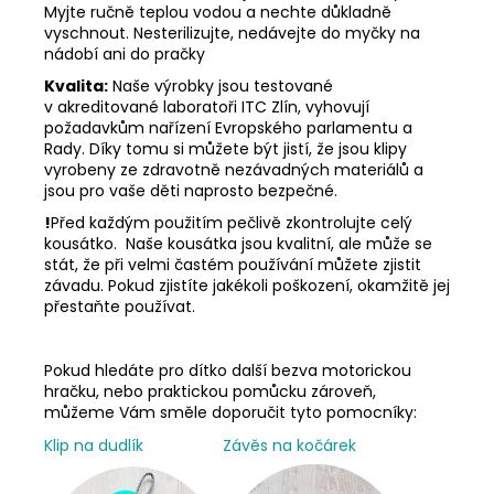
Myjte ručně teplou vodou a nechte důkladně
vyschnout. Nesterilizujte, nedávejte do myčky na
nádobí ani do pračky
Kvalita:
Naše výrobky jsou testované
v akreditované laboratoři ITC Zlín, vyhovují
požadavkům nařízení Evropského parlamentu a
Rady. Díky tomu si můžete být jistí, že jsou klipy
vyrobeny ze zdravotně nezávadných materiálů a
jsou pro vaše děti naprosto bezpečné.
!
Před každým použitím pečlivě zkontrolujte celý
kousátko. Naše kousátka jsou kvalitní, ale může se
stát, že při velmi častém používání můžete zjistit
závadu. Pokud zjistíte jakékoli poškození, okamžitě jej
přestaňte používat.
Pokud hledáte pro dítko další bezva motorickou
hračku, nebo praktickou pomůcku zároveň,
můžeme Vám směle doporučit tyto pomocníky:
Klip na dudlík
Závěs na kočárek