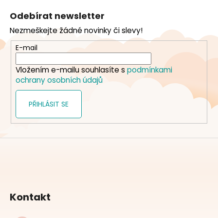
á
Odebírat newsletter
p
Nezmeškejte žádné novinky či slevy!
a
t
E-mail
í
Vložením e-mailu souhlasíte s
podmínkami
ochrany osobních údajů
PŘIHLÁSIT SE
Kontakt