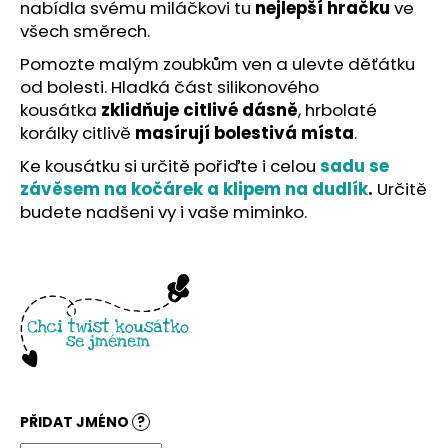
č
nabídla svému miláčkovi tu
nejlepší hračku
ve
u
všech směrech.
j
Pomozte malým zoubkům ven a ulevte děťátku
e
od bolesti. Hladká část silikonového
m
kousátka
zklidňuje citlivé dásně
, hrbolaté
e
korálky citlivě
masírují bolestivá místa
.
Ke kousátku si určitě pořiďte i celou
sadu se
závěsem na kočárek a klipem na dudlík
.
Určitě
budete nadšeni vy i vaše miminko.
PŘIDAT JMÉNO
?