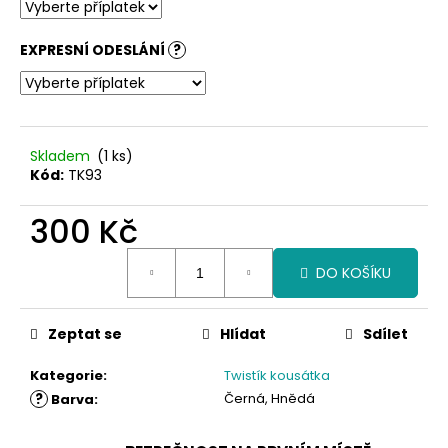
EXPRESNÍ ODESLÁNÍ
?
Skladem
(1 ks)
Kód:
TK93
300 Kč
Měrná
DO KOŠÍKU
cena:
Zeptat se
Hlídat
Sdílet
Kategorie
:
Twistík kousátka
?
Černá, Hnědá
Barva
: