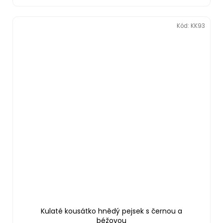
Kód:
KK93
Kulaté kousátko hnědý pejsek s černou a
béžovou