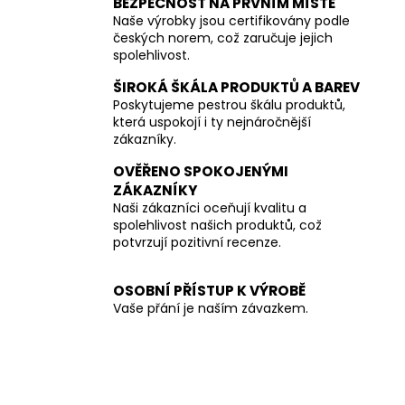
BEZPEČNOST NA PRVNÍM MÍSTĚ
Naše výrobky jsou certifikovány podle
českých norem, což zaručuje jejich
spolehlivost.
ŠIROKÁ ŠKÁLA PRODUKTŮ A BAREV
Poskytujeme pestrou škálu produktů,
která uspokojí i ty nejnáročnější
zákazníky.
OVĚŘENO SPOKOJENÝMI
ZÁKAZNÍKY
Naši zákazníci oceňují kvalitu a
spolehlivost našich produktů, což
potvrzují pozitivní recenze.
OSOBNÍ PŘÍSTUP K VÝROBĚ
Vaše přání je naším závazkem.