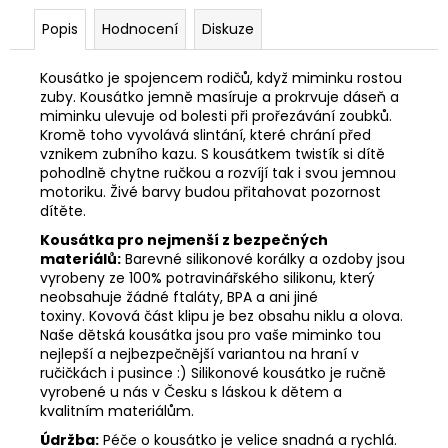
Popis
Hodnocení
Diskuze
Kousátko je spojencem rodičů, když miminku rostou
zuby. Kousátko jemně masíruje a prokrvuje dáseň a
miminku ulevuje od bolesti při prořezávání zoubků.
Kromě toho vyvolává slintání, které chrání před
vznikem zubního kazu. S kousátkem twistík si dítě
pohodlně chytne ručkou a rozvíjí tak i svou jemnou
motoriku. Živé barvy budou přitahovat pozornost
dítěte.
Kousátka pro nejmenší z bezpečných
materiálů:
Barevné silikonové korálky a ozdoby jsou
vyrobeny ze 100% potravinářského silikonu, který
neobsahuje žádné ftaláty, BPA a ani jiné
toxiny. Kovová část klipu je bez obsahu niklu a olova.
Naše dětská kousátka jsou pro vaše miminko tou
nejlepší a nejbezpečnější variantou na hraní v
ručičkách i pusince :) Silikonové kousátko je ručně
vyrobené u nás v Česku s láskou k dětem a
kvalitním materiálům.
Údržba:
Péče o kousátko je velice snadná a rychlá.