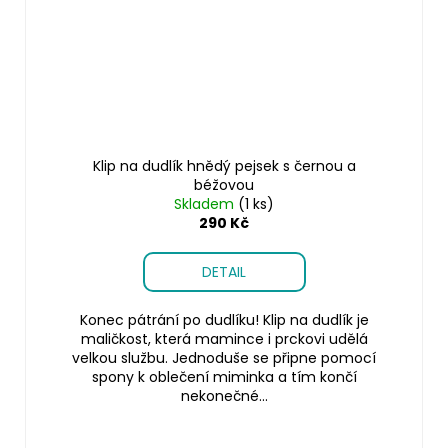
Klip na dudlík hnědý pejsek s černou a
béžovou
Skladem
(1 ks)
290 Kč
DETAIL
Konec pátrání po dudlíku! Klip na dudlík je
maličkost, která mamince i prckovi udělá
velkou službu. Jednoduše se připne pomocí
spony k oblečení miminka a tím končí
nekonečné...