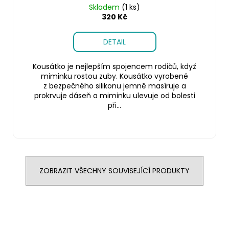
Skladem
(1 ks)
320 Kč
DETAIL
Kousátko je nejlepším spojencem rodičů, když
miminku rostou zuby. Kousátko vyrobené
z bezpečného silikonu jemně masíruje a
prokrvuje dáseň a miminku ulevuje od bolesti
při...
ZOBRAZIT VŠECHNY SOUVISEJÍCÍ PRODUKTY
Z