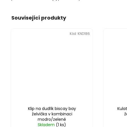
Související produkty
Kód:
KND186
Klip na dudlík biscay bay
Kula
želvička v kombinaci
ž
modro/zelené
Skladem
(1 ks)