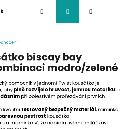
Hledat
Přihlášení
Nákupní
tka
Závěsy na kočárek
Twistík kousátka
košík
odnocení
sátko biscay bay
kombinaci modro/zelené
ický pomocník v jednom! Twist kousátko je
k, aby
plně rozvíjelo hravost, jemnou motoriku
a
m dásním
při bolestivém prořezávání prvních
kvalitní
testovaný bezpečný materiál
, miminko
 barevnou pestrost
kousátka.
ko a maminka ví, že nabídla svému miláčkovi