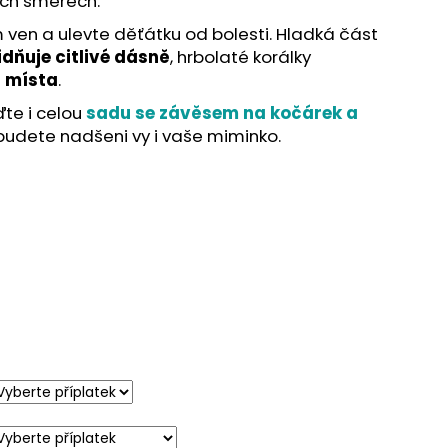
ech směrech.
en a ulevte děťátku od bolesti. Hladká část
idňuje citlivé dásně
, hrbolaté korálky
á místa
.
ďte i celou
sadu se závěsem na kočárek a
 budete nadšeni vy i vaše miminko.