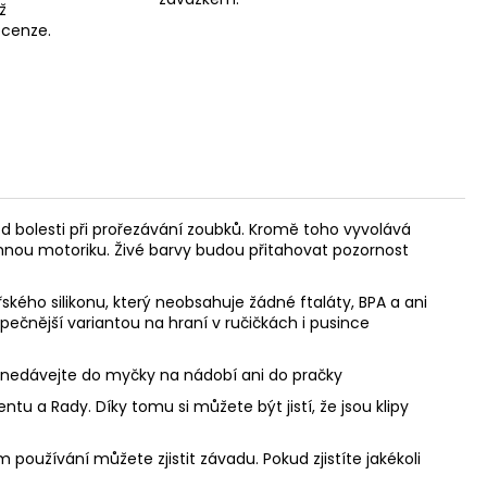
ž
recenze.
d bolesti při prořezávání zoubků. Kromě toho vyvolává
jemnou motoriku. Živé barvy budou přitahovat pozornost
ského silikonu, který neobsahuje žádné ftaláty, BPA a ani
zpečnější variantou na hraní v ručičkách i pusince
, nedávejte do myčky na nádobí ani do pračky
u a Rady. Díky tomu si můžete být jistí, že jsou klipy
 používání můžete zjistit závadu. Pokud zjistíte jakékoli