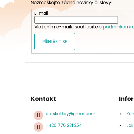
Nezmeškejte žádné novinky či slevy!
a
t
E-mail
í
Vložením e-mailu souhlasíte s
podmínkami o
PŘIHLÁSIT SE
Kontakt
Info
detskeklipy
@
gmail.com
Kon
+420 776 231 254
Jak