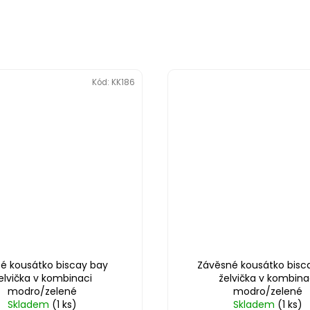
Kód:
KK186
té kousátko biscay bay
Závěsné kousátko bisc
elvička v kombinaci
želvička v kombina
modro/zelené
modro/zelené
Skladem
(1 ks)
Skladem
(1 ks)