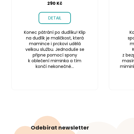
290 Kč
DETAIL
Konec pátrání po dudlíku! Klip
Ko
na dudlík je maličkost, která
sp
mamince i prckovi udělá
m
velkou službu. Jednoduše se
připne pomocí spony
z bez
k oblečení miminka a tím
masír
končí nekonečné...
miminku
Z
á
Odebírat newsletter
p