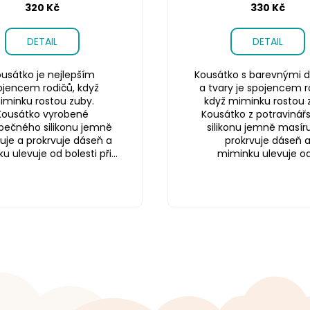
320 Kč
330 Kč
DETAIL
DETAIL
usátko je nejlepším
Kousátko s barevnými d
ojencem rodičů, když
a tvary je spojencem r
iminku rostou zuby.
když miminku rostou 
Kousátko vyrobené
Kousátko z potravinář
pečného silikonu jemně
silikonu jemně masíru
uje a prokrvuje dáseň a
prokrvuje dáseň 
 ulevuje od bolesti při...
miminku ulevuje od.