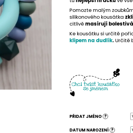
tu
nejlepší hračku
ve vš
Pomozte malým zoubkům v
silikonového kousátka
zkl
citlivě
masírují bolestiv
Ke kousátku si určitě poři
klipem na dudlík
.
Určitě
PŘIDAT JMÉNO
?
DATUM NAROZENÍ
?