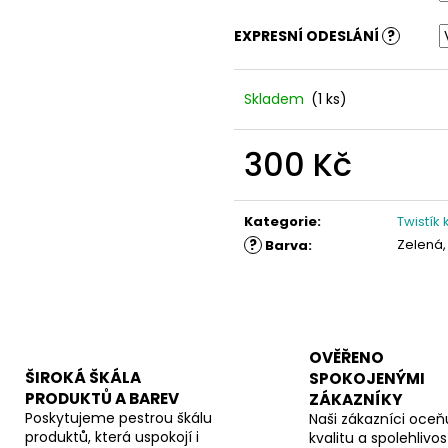
EXPRESNÍ ODESLÁNÍ
?
Skladem
(1 ks)
300 Kč
Měrná
cena:
Kategorie
:
Twistík
?
Zelená,
Barva
:
OVĚŘENO
ŠIROKÁ ŠKÁLA
SPOKOJENÝMI
PRODUKTŮ A BAREV
ZÁKAZNÍKY
Poskytujeme pestrou škálu
Naši zákazníci oceňu
produktů, která uspokojí i
kvalitu a spolehlivos