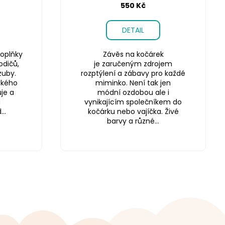
550 Kč
DETAIL
oplňky
Závěs na kočárek
odičů,
je zaručeným zdrojem
zuby.
rozptýlení a zábavy pro každé
ského
miminko. Není tak jen
je a
módní ozdobou ale i
a
vynikajícím společníkem do
..
kočárku nebo vajíčka. Živé
barvy a různé...