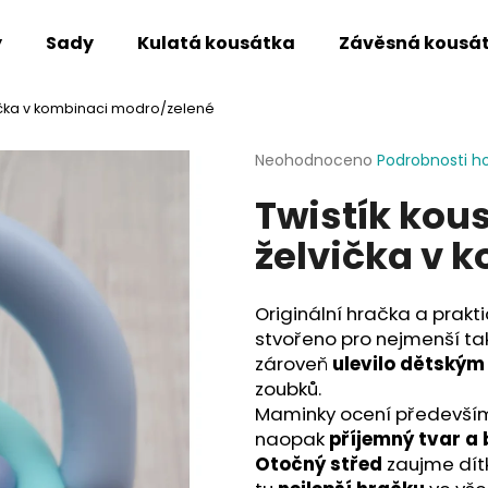
y
Sady
Kulatá kousátka
Závěsná kousá
vička v kombinaci modro/zelené
Co potřebujete najít?
Průměrné
Neohodnoceno
Podrobnosti h
hodnocení
Twistík kou
produktu
HLEDAT
je
želvička v 
0,0
z
5
Doporučujeme
hvězdiček.
Originální hračka a prakt
stvořeno pro nejmenší ta
zároveň
ulevilo dětský
zoubků.
Maminky ocení především 
naopak
příjemný tvar a
Otočný střed
zaujme dít