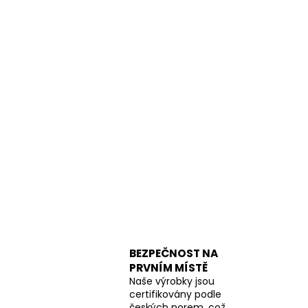
BEZPEČNOST NA
PRVNÍM MÍSTĚ
Naše výrobky jsou
certifikovány podle
českých norem, což