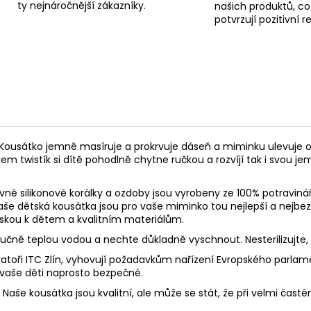
ty nejnáročnější zákazníky.
našich produktů, co
potvrzují pozitivní 
Kousátko jemně masíruje a prokrvuje dáseň a miminku ulevuje o
kem twistík si dítě pohodlně chytne ručkou a rozvíjí tak i svou 
né silikonové korálky a ozdoby jsou vyrobeny ze 100% potravinář
 Naše dětská kousátka jsou pro vaše miminko tou nejlepší a nejbe
láskou k dětem a kvalitním materiálům.
 ručně teplou vodou a nechte důkladně vyschnout. Nesterilizujte
toři ITC Zlín, vyhovují požadavkům nařízení Evropského parlament
 vaše děti naprosto bezpečné.
aše kousátka jsou kvalitní, ale může se stát, že při velmi častém