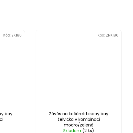
Kód:
ZK186
Kód:
ZNK186
ay bay
Závěs na kočárek biscay bay
ci
želvička v kombinaci
modro/zelené
Skladem
(2 ks)