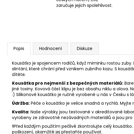
zaručuje jejich spolehlivost.
Popis
Hodnocení
Diskuze
Kousátko je spojencem rodičů, když miminku rostou zuby. 
slintání, které chrání před vznikem zubního kazu. S kousát
dítěte.
Kousátka pro nejmenší z bezpečných materiálů:
Barev
jiné toxiny. Kovová část klipu je bez obsahu niklu a olova.
:) Silikonové kousátko je ručně vyrobené u nás v Česku s 
Údržba:
Péče o kousátko je velice snadná a rychlá. Myjte
Kvalita:
Naše výrobky jsou testované v akreditované labora
vyrobeny ze zdravotně nezávadných materiálů a jsou pro
!
Před každým použitím pečlivě zkontrolujte celý kousátko. N
poškození, okamžitě jej přestaňte používat.