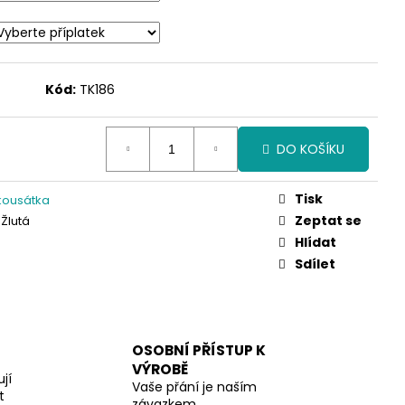
Kód:
TK186
DO KOŠÍKU
Tisk
 kousátka
Zeptat se
 Žlutá
Hlídat
Sdílet
OSOBNÍ PŘÍSTUP K
VÝROBĚ
jí
Vaše přání je naším
t
závazkem.