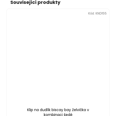
Související produkty
Kód:
KND155
Klip na dudlík biscay bay želvička v
kombinaci šedé