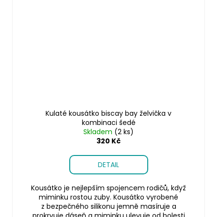
Kulaté kousátko biscay bay želvička v
kombinaci šedé
Skladem
(2 ks)
320 Kč
DETAIL
Kousátko je nejlepším spojencem rodičů, když
miminku rostou zuby. Kousátko vyrobené
z bezpečného silikonu jemně masíruje a
prokrvuje dáseň a miminku ulevuje od bolesti