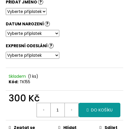
PŘIDAT JMÉNO
?
DATUM NAROZENÍ
?
EXPRESNÍ ODESLÁNÍ
?
Skladem
(1 ks)
Kód:
TK155
300 Kč
Měrná
DO KOŠÍKU
cena:
Zeptat se
Hlídat
Sdílet