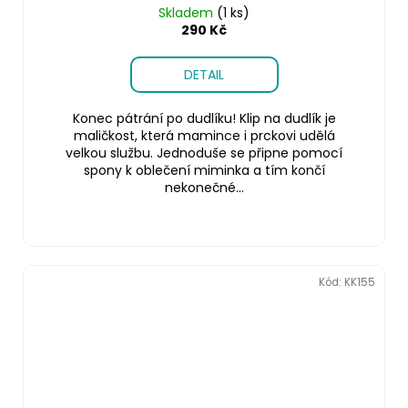
Skladem
(1 ks)
290 Kč
DETAIL
Konec pátrání po dudlíku! Klip na dudlík je
maličkost, která mamince i prckovi udělá
velkou službu. Jednoduše se připne pomocí
spony k oblečení miminka a tím končí
nekonečné...
Kód:
KK155