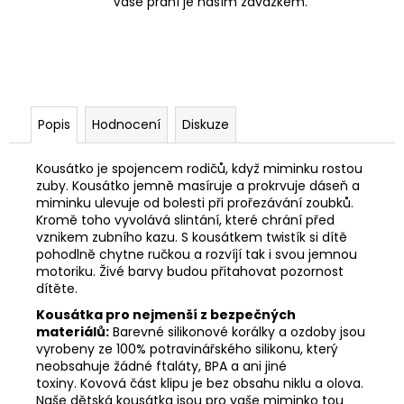
Vaše přání je naším závazkem.
Popis
Hodnocení
Diskuze
Kousátko je spojencem rodičů, když miminku rostou
zuby. Kousátko jemně masíruje a prokrvuje dáseň a
miminku ulevuje od bolesti při prořezávání zoubků.
Kromě toho vyvolává slintání, které chrání před
vznikem zubního kazu. S kousátkem twistík si dítě
pohodlně chytne ručkou a rozvíjí tak i svou jemnou
motoriku. Živé barvy budou přitahovat pozornost
dítěte.
Kousátka pro nejmenší z bezpečných
materiálů:
Barevné silikonové korálky a ozdoby jsou
vyrobeny ze 100% potravinářského silikonu, který
neobsahuje žádné ftaláty, BPA a ani jiné
toxiny. Kovová část klipu je bez obsahu niklu a olova.
Naše dětská kousátka jsou pro vaše miminko tou