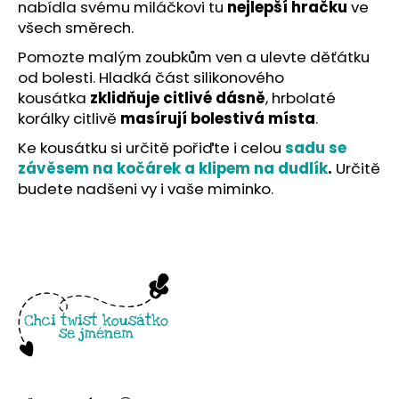
č
nabídla svému miláčkovi tu
nejlepší hračku
ve
u
všech směrech.
j
Pomozte malým zoubkům ven a ulevte děťátku
e
od bolesti. Hladká část silikonového
m
kousátka
zklidňuje citlivé dásně
, hrbolaté
e
korálky citlivě
masírují bolestivá místa
.
Ke kousátku si určitě pořiďte i celou
sadu se
závěsem na kočárek a klipem na dudlík
.
Určitě
budete nadšeni vy i vaše miminko.