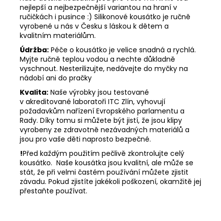
nejlepší a nejbezpečnější variantou na hraní v
ručičkách i pusince :) Silikonové kousátko je ručně
vyrobené u nás v Česku s láskou k dětem a
kvalitním materiálům.
Údržba:
Péče o kousátko je velice snadná a rychlá.
Myjte ručně teplou vodou a nechte důkladně
vyschnout. Nesterilizujte, nedávejte do myčky na
nádobí ani do pračky
Kvalita:
Naše výrobky jsou testované
v akreditované laboratoři ITC Zlín, vyhovují
požadavkům nařízení Evropského parlamentu a
Rady. Díky tomu si můžete být jistí, že jsou klipy
vyrobeny ze zdravotně nezávadných materiálů a
jsou pro vaše děti naprosto bezpečné.
!
Před každým použitím pečlivě zkontrolujte celý
kousátko. Naše kousátka jsou kvalitní, ale může se
stát, že při velmi častém používání můžete zjistit
závadu. Pokud zjistíte jakékoli poškození, okamžitě jej
přestaňte používat.