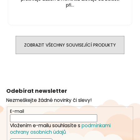
při...
ZOBRAZIT VŠECHNY SOUVISEJÍCÍ PRODUKTY
Z
á
Odebírat newsletter
p
Nezmeškejte žádné novinky či slevy!
a
t
E-mail
í
Vložením e-mailu souhlasíte s
podmínkami
ochrany osobních údajů