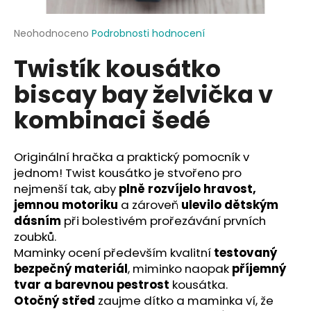
a
j
Průměrné
Neohodnoceno
Podrobnosti hodnocení
hodnocení
í
Twistík kousátko
produktu
t
je
biscay bay želvička v
?
0,0
z
kombinaci šedé
5
hvězdiček.
Originální hračka a praktický pomocník v
HLEDAT
jednom! Twist kousátko je stvořeno pro
nejmenší tak, aby
plně rozvíjelo hravost,
jemnou motoriku
a zároveň
ulevilo dětským
D
dásním
při bolestivém prořezávání prvních
o
zoubků.
p
Maminky ocení především kvalitní
testovaný
o
bezpečný materiál
, miminko naopak
příjemný
r
tvar a barevnou pestrost
kousátka.
u
Otočný střed
zaujme dítko a maminka ví, že