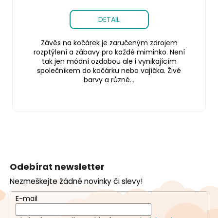
DETAIL
Závěs na kočárek je zaručeným zdrojem
rozptýlení a zábavy pro každé miminko. Není
tak jen módní ozdobou ale i vynikajícím
společníkem do kočárku nebo vajíčka. Živé
barvy a různé...
Z
á
Odebírat newsletter
p
Nezmeškejte žádné novinky či slevy!
a
t
E-mail
í