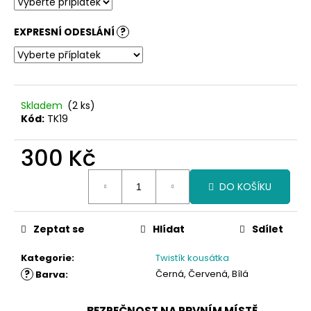
EXPRESNÍ ODESLÁNÍ
?
Skladem
(2 ks)
Kód:
TK19
300 Kč
Měrná
DO KOŠÍKU
cena:
Zeptat se
Hlídat
Sdílet
Kategorie
:
Twistík kousátka
?
Černá, Červená, Bílá
Barva
:
BEZPEČNOST NA PRVNÍM MÍSTĚ