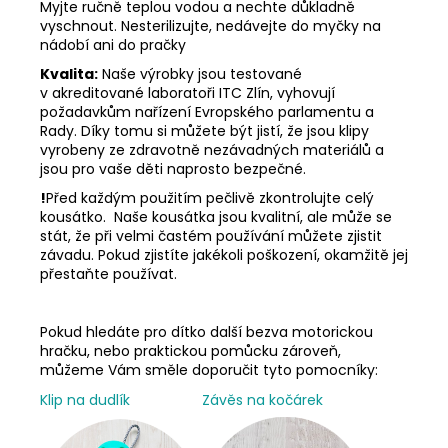
Myjte ručně teplou vodou a nechte důkladně
vyschnout. Nesterilizujte, nedávejte do myčky na
nádobí ani do pračky
Kvalita:
Naše výrobky jsou testované
v akreditované laboratoři ITC Zlín, vyhovují
požadavkům nařízení Evropského parlamentu a
Rady. Díky tomu si můžete být jistí, že jsou klipy
vyrobeny ze zdravotně nezávadných materiálů a
jsou pro vaše děti naprosto bezpečné.
!
Před každým použitím pečlivě zkontrolujte celý
kousátko. Naše kousátka jsou kvalitní, ale může se
stát, že při velmi častém používání můžete zjistit
závadu. Pokud zjistíte jakékoli poškození, okamžitě jej
přestaňte používat.
Pokud hledáte pro dítko další bezva motorickou
hračku, nebo praktickou pomůcku zároveň,
můžeme Vám směle doporučit tyto pomocníky:
Klip na dudlík
Závěs na kočárek