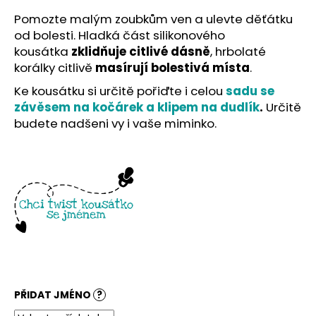
č
u
Pomozte malým zoubkům ven a ulevte děťátku
j
od bolesti. Hladká část silikonového
e
kousátka
zklidňuje citlivé dásně
, hrbolaté
m
korálky citlivě
masírují bolestivá místa
.
e
Ke kousátku si určitě pořiďte i celou
sadu se
závěsem na kočárek a klipem na dudlík
.
Určitě
budete nadšeni vy i vaše miminko.
PŘIDAT JMÉNO
?