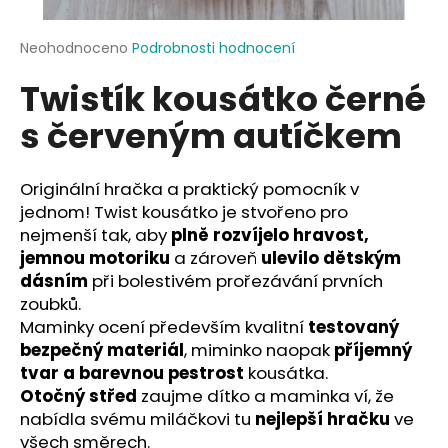
a
j
Průměrné
Neohodnoceno
Podrobnosti hodnocení
hodnocení
í
Twistík kousátko černé
produktu
t
je
s červeným autíčkem
?
0,0
z
5
hvězdiček.
Originální hračka a praktický pomocník v
jednom! Twist kousátko je stvořeno pro
HLEDAT
nejmenší tak, aby
plně rozvíjelo hravost,
jemnou motoriku
a zároveň
ulevilo dětským
dásním
při bolestivém prořezávání prvních
zoubků.
D
Maminky ocení především kvalitní
testovaný
o
bezpečný materiál
, miminko naopak
příjemný
p
tvar a barevnou pestrost
kousátka.
o
Otočný střed
zaujme dítko a maminka ví, že
r
nabídla svému miláčkovi tu
nejlepší hračku
ve
u
všech směrech.