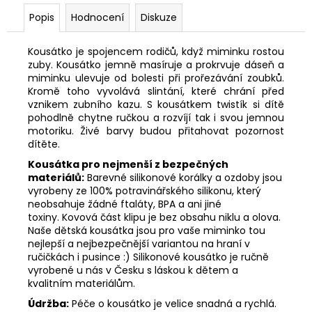
Popis
Hodnocení
Diskuze
Kousátko je spojencem rodičů, když miminku rostou
zuby. Kousátko jemně masíruje a prokrvuje dáseň a
miminku ulevuje od bolesti při prořezávání zoubků.
Kromě toho vyvolává slintání, které chrání před
vznikem zubního kazu. S kousátkem twistík si dítě
pohodlně chytne ručkou a rozvíjí tak i svou jemnou
motoriku. Živé barvy budou přitahovat pozornost
dítěte.
Kousátka pro nejmenší z bezpečných
materiálů:
Barevné silikonové korálky a ozdoby jsou
vyrobeny ze 100% potravinářského silikonu, který
neobsahuje žádné ftaláty, BPA a ani jiné
toxiny. Kovová část klipu je bez obsahu niklu a olova.
Naše dětská kousátka jsou pro vaše miminko tou
nejlepší a nejbezpečnější variantou na hraní v
ručičkách i pusince :) Silikonové kousátko je ručně
vyrobené u nás v Česku s láskou k dětem a
kvalitním materiálům.
Údržba:
Péče o kousátko je velice snadná a rychlá.