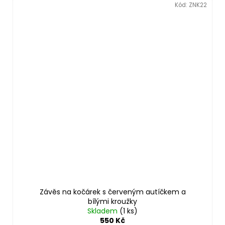
Kód:
ZNK22
Závěs na kočárek s červeným autíčkem a
bílými kroužky
Skladem
(1 ks)
550 Kč