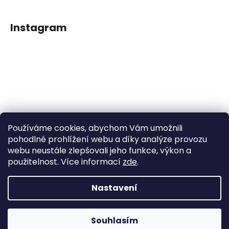
Instagram
Používáme cookies, abychom Vám umožnili
Sledovat na Instagramu
pohodlné prohlížení webu a díky analýze provozu
webu neustále zlepšovali jeho funkce, výkon a
použitelnost. Více informací
zde
.
Facebook
Nastavení
Vytvořil Shoptet
Souhlasím
Copyright 2026
Dětské klipy na dudlíčky
. Všechna práva