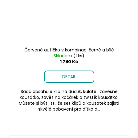
Červené autíčko v kombinaci černé a bílé
Skladem
(1 ks)
1 790 Kč
DETAIL
Sada obsahuje klip na dudlík, kulaté i závěsné
kousátko, závěs na kočárek a twistík kousátko.
Můžete si být jisti, že set klipů a kousátek zajistí
skvělé pobavení pro dítko a...