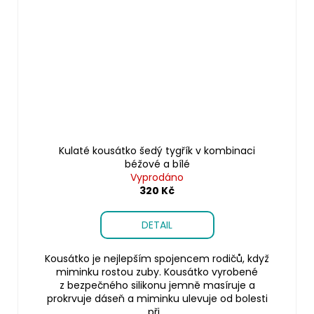
Kulaté kousátko šedý tygřík v kombinaci
béžové a bílé
Vyprodáno
320 Kč
DETAIL
Kousátko je nejlepším spojencem rodičů, když
miminku rostou zuby. Kousátko vyrobené
z bezpečného silikonu jemně masíruje a
prokrvuje dáseň a miminku ulevuje od bolesti
při...