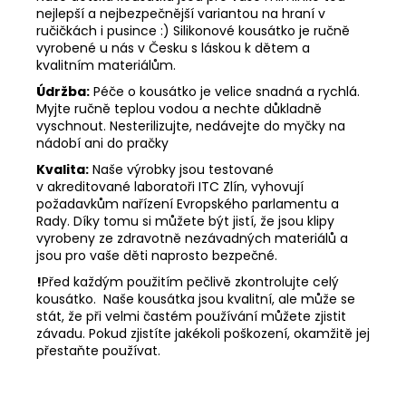
nejlepší a nejbezpečnější variantou na hraní v
ručičkách i pusince :) Silikonové kousátko je ručně
vyrobené u nás v Česku s láskou k dětem a
kvalitním materiálům.
Údržba:
Péče o kousátko je velice snadná a rychlá.
Myjte ručně teplou vodou a nechte důkladně
vyschnout. Nesterilizujte, nedávejte do myčky na
nádobí ani do pračky
Kvalita:
Naše výrobky jsou testované
v akreditované laboratoři ITC Zlín, vyhovují
požadavkům nařízení Evropského parlamentu a
Rady. Díky tomu si můžete být jistí, že jsou klipy
vyrobeny ze zdravotně nezávadných materiálů a
jsou pro vaše děti naprosto bezpečné.
!
Před každým použitím pečlivě zkontrolujte celý
kousátko. Naše kousátka jsou kvalitní, ale může se
stát, že při velmi častém používání můžete zjistit
závadu. Pokud zjistíte jakékoli poškození, okamžitě jej
přestaňte používat.