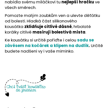
č
nabídla svému miláčkovi tu
nejlepší hračku
ve
u
všech směrech.
j
Pomozte malým zoubkům ven a ulevte děťátku
e
od bolesti. Hladká část silikonového
m
kousátka
zklidňuje citlivé dásně
, hrbolaté
e
korálky citlivě
masírují bolestivá místa
.
Ke kousátku si určitě pořiďte i celou
sadu se
závěsem na kočárek a klipem na dudlík
.
Určitě
budete nadšeni vy i vaše miminko.