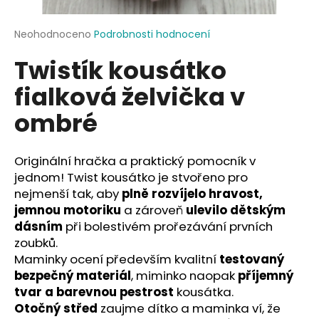
a
j
Průměrné
Neohodnoceno
Podrobnosti hodnocení
hodnocení
í
Twistík kousátko
produktu
t
je
fialková želvička v
?
0,0
z
ombré
5
hvězdiček.
Originální hračka a praktický pomocník v
HLEDAT
jednom! Twist kousátko je stvořeno pro
nejmenší tak, aby
plně rozvíjelo hravost,
jemnou motoriku
a zároveň
ulevilo dětským
D
dásním
při bolestivém prořezávání prvních
o
zoubků.
p
Maminky ocení především kvalitní
testovaný
o
bezpečný materiál
, miminko naopak
příjemný
r
tvar a barevnou pestrost
kousátka.
u
Otočný střed
zaujme dítko a maminka ví, že