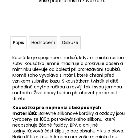
Vaše přání je naším závazkem.
Popis
Hodnocení
Diskuze
Kousátko je spojencem rodičů, když miminku rostou
zuby. Kousátko jemně masíruje a prokrvuje dáseň a
miminku ulevuje od bolesti při prořezávání zoubků.
Kromě toho vyvolává slintání, které chrání před
vznikem zubního kazu. S kousátkem twistík si dítě
pohodlně chytne ručkou a rozvíjí tak i svou jemnou
motoriku. Živé barvy budou přitahovat pozornost
dítěte.
Kousátka pro nejmenší z bezpečných
materiálů:
Barevné silikonové korálky a ozdoby jsou
vyrobeny ze 100% potravinářského silikonu, který
neobsahuje žádné ftaláty, BPA a ani jiné
toxiny. Kovová část klipu je bez obsahu niklu a olova.
Naše dětská kousátka jsou pro vaše miminko tou