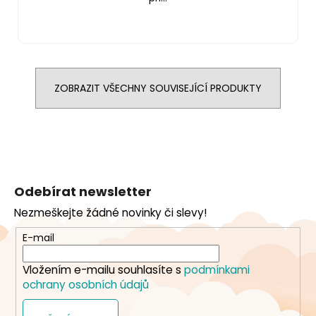
ZOBRAZIT VŠECHNY SOUVISEJÍCÍ PRODUKTY
Z
á
Odebírat newsletter
p
Nezmeškejte žádné novinky či slevy!
a
t
E-mail
í
Vložením e-mailu souhlasíte s
podmínkami
ochrany osobních údajů