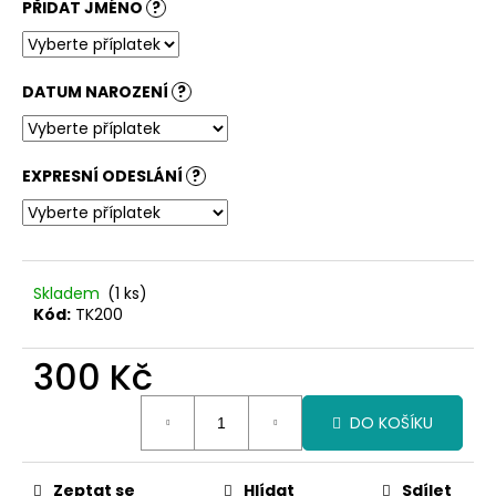
PŘIDAT JMÉNO
?
DATUM NAROZENÍ
?
EXPRESNÍ ODESLÁNÍ
?
Skladem
(1 ks)
Kód:
TK200
300 Kč
Měrná
DO KOŠÍKU
cena:
Zeptat se
Hlídat
Sdílet