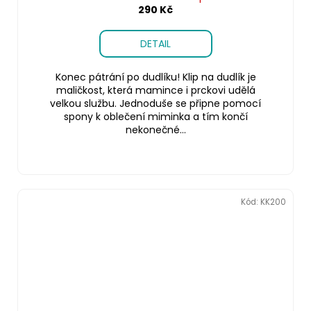
290 Kč
DETAIL
Konec pátrání po dudlíku! Klip na dudlík je
maličkost, která mamince i prckovi udělá
velkou službu. Jednoduše se připne pomocí
spony k oblečení miminka a tím končí
nekonečné...
Kód:
KK200