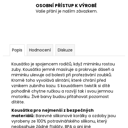
OSOBNÍ PŘÍSTUP K VÝROBĚ
Vaše přání je naším závazkem.
Popis
Hodnocení
Diskuze
Kousátko je spojencem rodičů, když miminku rostou
zuby. Kousátko jemně masíruje a prokrvuje dáseň a
miminku ulevuje od bolesti při prořezávání zoubků.
Kromě toho vyvolává slintání, které chrání před
vznikem zubního kazu. S kousátkem twistík si dítě
pohodlně chytne ručkou a rozvíjí tak i svou jemnou
motoriku. Živé barvy budou přitahovat pozornost
dítěte.
Kousátka pro nejmenší z bezpečných
materiálů:
Barevné silikonové korálky a ozdoby jsou
vyrobeny ze 100% potravinářského silikonu, který
neobsahuje žádné ftaláty, BPA a ani jiné