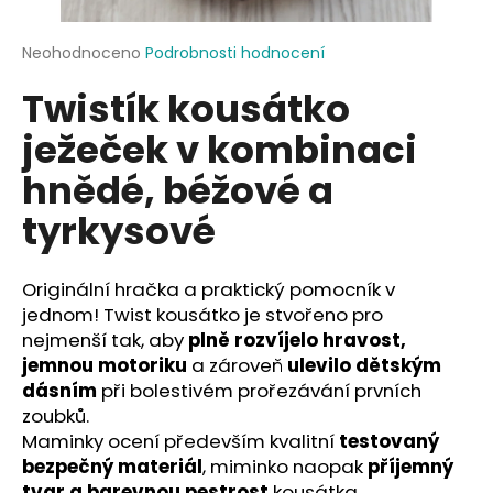
a
j
Průměrné
Neohodnoceno
Podrobnosti hodnocení
hodnocení
í
Twistík kousátko
produktu
t
je
ježeček v kombinaci
?
0,0
z
hnědé, béžové a
5
hvězdiček.
tyrkysové
HLEDAT
Originální hračka a praktický pomocník v
jednom! Twist kousátko je stvořeno pro
nejmenší tak, aby
plně rozvíjelo hravost,
D
jemnou motoriku
a zároveň
ulevilo dětským
o
dásním
při bolestivém prořezávání prvních
p
zoubků.
o
Maminky ocení především kvalitní
testovaný
r
bezpečný materiál
, miminko naopak
příjemný
u
tvar a barevnou pestrost
kousátka.