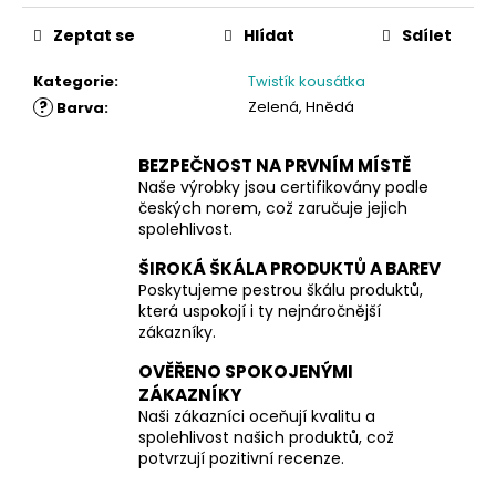
Zeptat se
Hlídat
Sdílet
Kategorie
:
Twistík kousátka
?
Zelená, Hnědá
Barva
:
BEZPEČNOST NA PRVNÍM MÍSTĚ
Naše výrobky jsou certifikovány podle
českých norem, což zaručuje jejich
spolehlivost.
ŠIROKÁ ŠKÁLA PRODUKTŮ A BAREV
Poskytujeme pestrou škálu produktů,
která uspokojí i ty nejnáročnější
zákazníky.
OVĚŘENO SPOKOJENÝMI
ZÁKAZNÍKY
Naši zákazníci oceňují kvalitu a
spolehlivost našich produktů, což
potvrzují pozitivní recenze.