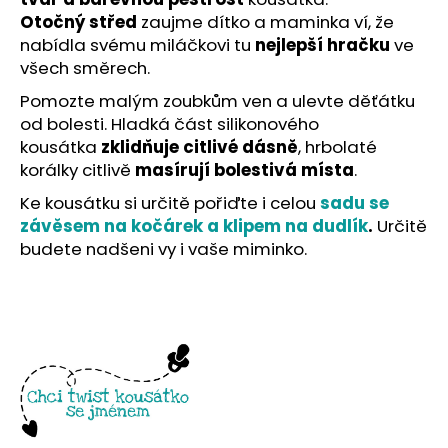
č
Otočný střed
zaujme dítko a maminka ví, že
u
nabídla svému miláčkovi tu
nejlepší hračku
ve
j
e
všech směrech.
m
Pomozte malým zoubkům ven a ulevte děťátku
e
od bolesti. Hladká část silikonového
kousátka
zklidňuje citlivé dásně
, hrbolaté
korálky citlivě
masírují bolestivá místa
.
Ke kousátku si určitě pořiďte i celou
sadu se
závěsem na kočárek a klipem na dudlík
.
Určitě
budete nadšeni vy i vaše miminko.