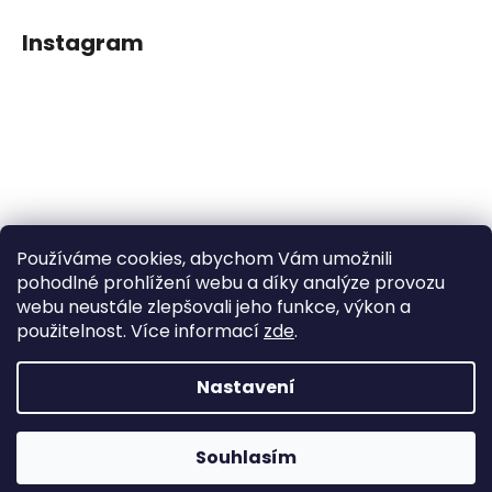
Instagram
Používáme cookies, abychom Vám umožnili
Sledovat na Instagramu
pohodlné prohlížení webu a díky analýze provozu
webu neustále zlepšovali jeho funkce, výkon a
použitelnost. Více informací
zde
.
Facebook
Nastavení
Vytvořil Shoptet
Souhlasím
Copyright 2026
Dětské klipy na dudlíčky
. Všechna práva
vyhrazena.