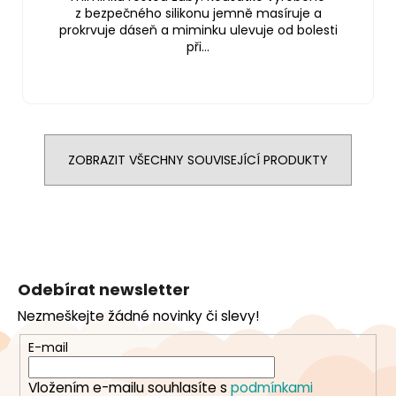
z bezpečného silikonu jemně masíruje a
prokrvuje dáseň a miminku ulevuje od bolesti
při...
ZOBRAZIT VŠECHNY SOUVISEJÍCÍ PRODUKTY
Z
á
Odebírat newsletter
p
Nezmeškejte žádné novinky či slevy!
a
t
E-mail
í
Vložením e-mailu souhlasíte s
podmínkami