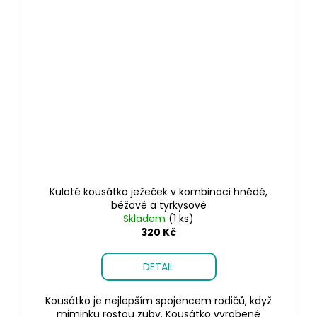
Kulaté kousátko ježeček v kombinaci hnědé,
béžové a tyrkysové
Skladem
(1 ks)
320 Kč
DETAIL
Kousátko je nejlepším spojencem rodičů, když
miminku rostou zuby. Kousátko vyrobené