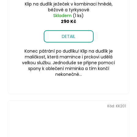
Klip na dudlík ježeček v kombinaci hnědé,
béžové a tyrkysové
Skladem
(1 ks)
290 Kč
DETAIL
Konec pátrání po dudlíku! Klip na dudlík je
maličkost, která mamince i prckovi udělá
velkou službu. Jednoduše se připne pomocí
spony k oblečení miminka a tím končí
nekonečné...
Kód:
KK201