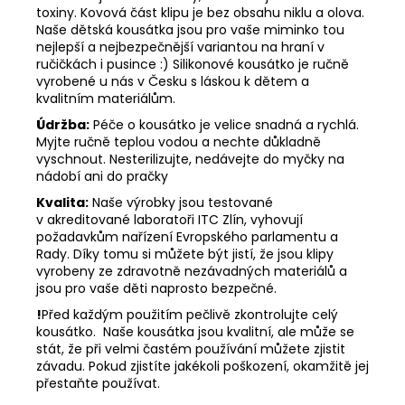
toxiny. Kovová část klipu je bez obsahu niklu a olova.
Naše dětská kousátka jsou pro vaše miminko tou
nejlepší a nejbezpečnější variantou na hraní v
ručičkách i pusince :) Silikonové kousátko je ručně
vyrobené u nás v Česku s láskou k dětem a
kvalitním materiálům.
Údržba:
Péče o kousátko je velice snadná a rychlá.
Myjte ručně teplou vodou a nechte důkladně
vyschnout. Nesterilizujte, nedávejte do myčky na
nádobí ani do pračky
Kvalita:
Naše výrobky jsou testované
v akreditované laboratoři ITC Zlín, vyhovují
požadavkům nařízení Evropského parlamentu a
Rady. Díky tomu si můžete být jistí, že jsou klipy
vyrobeny ze zdravotně nezávadných materiálů a
jsou pro vaše děti naprosto bezpečné.
!
Před každým použitím pečlivě zkontrolujte celý
kousátko. Naše kousátka jsou kvalitní, ale může se
stát, že při velmi častém používání můžete zjistit
závadu. Pokud zjistíte jakékoli poškození, okamžitě jej
přestaňte používat.