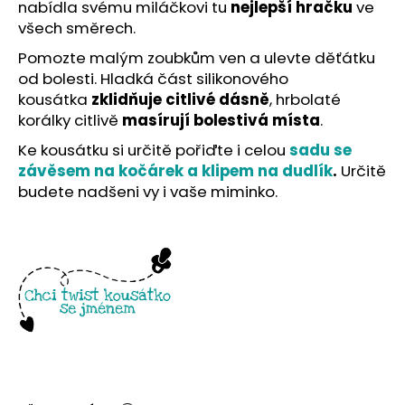
č
nabídla svému miláčkovi tu
nejlepší hračku
ve
u
všech směrech.
j
Pomozte malým zoubkům ven a ulevte děťátku
e
od bolesti. Hladká část silikonového
m
kousátka
zklidňuje citlivé dásně
, hrbolaté
e
korálky citlivě
masírují bolestivá místa
.
Ke kousátku si určitě pořiďte i celou
sadu se
závěsem na kočárek a klipem na dudlík
.
Určitě
budete nadšeni vy i vaše miminko.