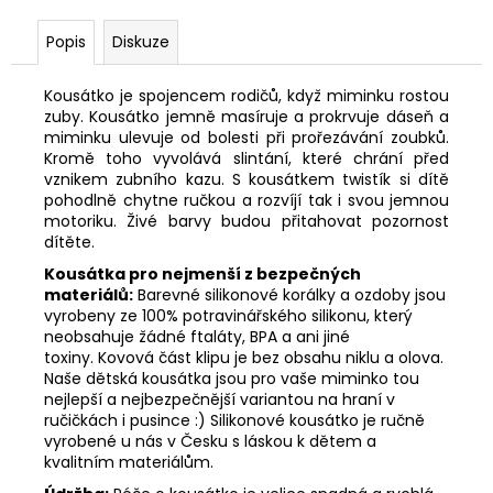
Popis
Diskuze
Kousátko je spojencem rodičů, když miminku rostou
zuby. Kousátko jemně masíruje a prokrvuje dáseň a
miminku ulevuje od bolesti při prořezávání zoubků.
Kromě toho vyvolává slintání, které chrání před
vznikem zubního kazu. S kousátkem twistík si dítě
pohodlně chytne ručkou a rozvíjí tak i svou jemnou
motoriku. Živé barvy budou přitahovat pozornost
dítěte.
Kousátka pro nejmenší z bezpečných
materiálů:
Barevné silikonové korálky a ozdoby jsou
vyrobeny ze 100% potravinářského silikonu, který
neobsahuje žádné ftaláty, BPA a ani jiné
toxiny. Kovová část klipu je bez obsahu niklu a olova.
Naše dětská kousátka jsou pro vaše miminko tou
nejlepší a nejbezpečnější variantou na hraní v
ručičkách i pusince :) Silikonové kousátko je ručně
vyrobené u nás v Česku s láskou k dětem a
kvalitním materiálům.