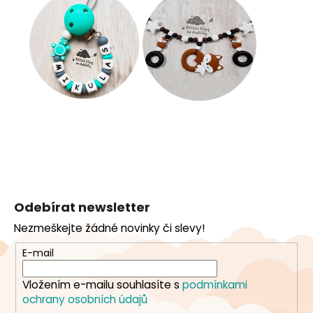
Z
á
Odebírat newsletter
p
Nezmeškejte žádné novinky či slevy!
a
t
E-mail
í
Vložením e-mailu souhlasíte s
podmínkami
ochrany osobních údajů