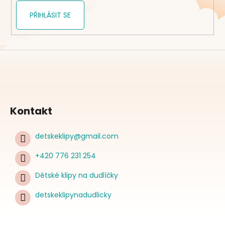
PŘIHLÁSIT SE
Kontakt
detskeklipy
@
gmail.com
+420 776 231 254
Dětské klipy na dudlíčky
detskeklipynadudlicky