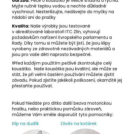
Údržba:
Péče o kousátko je velice snadná a rychlá.
Myjte ručně teplou vodou a nechte důkladně
vyschnout. Nesterilizujte, nedávejte do myčky na
nádobí ani do pračky
Kvalita:
Naše výrobky jsou testované
v akreditované laboratoři ITC Zlín, vyhovují
požadavkům nařízení Evropského parlamentu a
Rady. Díky tomu si můžete být jistí, že jsou klipy
vyrobeny ze zdravotně nezávadných materiálů a
jsou pro vaše děti naprosto bezpečné.
!
Před každým použitím pečlivě zkontrolujte celý
kousátko. Naše kousátka jsou kvalitní, ale může se
stát, že při velmi častém používání můžete zjistit
závadu. Pokud zjistíte jakékoli poškození, okamžitě jej
přestaňte používat.
Pokud hledáte pro dítko další bezva motorickou
hračku, nebo praktickou pomůcku zároveň,
můžeme Vám směle doporučit tyto pomocníky:
Klip na dudlík
Závěs na kočárek