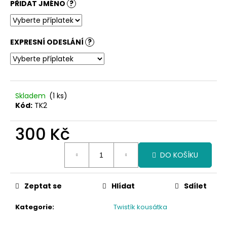
PŘIDAT JMÉNO
?
EXPRESNÍ ODESLÁNÍ
?
Skladem
(1 ks)
Kód:
TK2
300 Kč
Měrná
DO KOŠÍKU
cena:
Zeptat se
Hlídat
Sdílet
Kategorie
:
Twistík kousátka