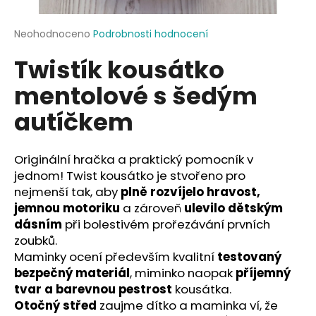
a
j
Průměrné
Neohodnoceno
Podrobnosti hodnocení
hodnocení
í
Twistík kousátko
produktu
t
je
mentolové s šedým
?
0,0
z
autíčkem
5
hvězdiček.
Originální hračka a praktický pomocník v
HLEDAT
jednom! Twist kousátko je stvořeno pro
nejmenší tak, aby
plně rozvíjelo hravost,
jemnou motoriku
a zároveň
ulevilo dětským
D
dásním
při bolestivém prořezávání prvních
o
zoubků.
p
Maminky ocení především kvalitní
testovaný
o
bezpečný materiál
, miminko naopak
příjemný
r
tvar a barevnou pestrost
kousátka.
u
Otočný střed
zaujme dítko a maminka ví, že