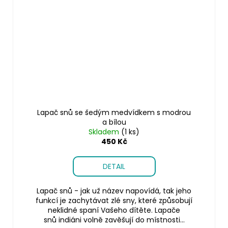
Lapač snů se šedým medvídkem s modrou
a bílou
Skladem
(1 ks)
450 Kč
DETAIL
Lapač snů - jak už název napovídá, tak jeho
funkcí je zachytávat zlé sny, které způsobují
neklidné spaní Vašeho dítěte. Lapače
snů indiáni volně zavěšují do místnosti...