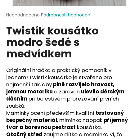
a
j
Průměrné
Neohodnoceno
Podrobnosti hodnocení
hodnocení
í
Twistík kousátko
produktu
t
je
modro šedé s
?
0,0
z
medvídkem
5
hvězdiček.
Originální hračka a praktický pomocník v
HLEDAT
jednom! Twistík kousátko je stvořeno pro
nejmenší tak, aby
plně rozvíjelo hravost,
jemnou motoriku
a zároveň
ulevilo dětským
D
dásním
při bolestivém prořezávání prvních
o
zoubků.
p
Maminky ocení především kvalitní
testovaný
o
bezpečný materiál
, miminko naopak
příjemný
r
tvar a barevnou pestrost
kousátka.
u
Otočný střed
zaujme dítko a maminka ví, že