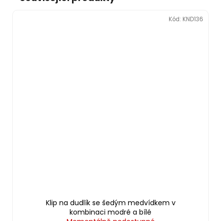
Kód:
KND136
Klip na dudlík se šedým medvídkem v
kombinaci modré a bílé