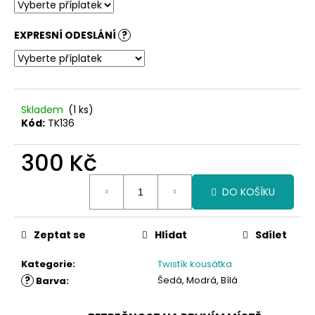
EXPRESNÍ ODESLÁNÍ
?
Skladem
(1 ks)
Kód:
TK136
300 Kč
Měrná
DO KOŠÍKU
cena:
Zeptat se
Hlídat
Sdílet
Kategorie
:
Twistík kousátka
?
Šedá, Modrá, Bílá
Barva
: