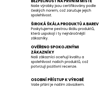
BEZPEČNOST NA PRVNÍM MÍSTĚ
Naše výrobky jsou certifikovány podle
českých norem, což zaručuje jejich
spolehlivost.
ŠIROKÁ ŠKÁLA PRODUKTŮ A BAREV
Poskytujeme pestrou škálu produktů,
která uspokojí i ty nejnáročnější
zákazníky.
OVĚŘENO SPOKOJENÝMI
ZÁKAZNÍKY
Naši zákazníci oceňují kvalitu a
spolehlivost našich produktů, což
potvrzují pozitivní recenze.
OSOBNÍ PŘÍSTUP K VÝROBĚ
Vaše přání je naším závazkem.