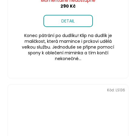
Momentálně nedostupné
290 Kč
DETAIL
Konec pátrání po dudlíku! Klip na dudlík je
maličkost, která mamince i prckovi udělá
velkou službu. Jednoduše se připne pomocí
spony k oblečení miminka a tím končí
nekonečné...
Kód:
LS136