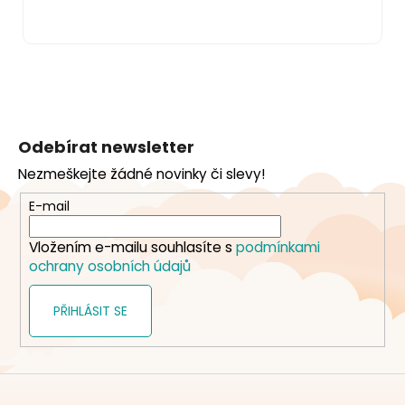
Z
á
Odebírat newsletter
p
Nezmeškejte žádné novinky či slevy!
a
t
E-mail
í
Vložením e-mailu souhlasíte s
podmínkami
ochrany osobních údajů
PŘIHLÁSIT SE