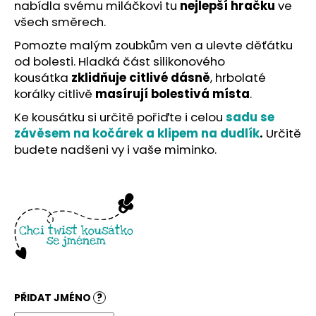
č
nabídla svému miláčkovi tu
nejlepší hračku
ve
u
všech směrech.
j
Pomozte malým zoubkům ven a ulevte děťátku
e
od bolesti. Hladká část silikonového
m
kousátka
zklidňuje citlivé dásně
, hrbolaté
e
korálky citlivě
masírují bolestivá místa
.
Ke kousátku si určitě pořiďte i celou
sadu se
závěsem na kočárek a klipem na dudlík
.
Určitě
budete nadšeni vy i vaše miminko.
PŘIDAT JMÉNO
?