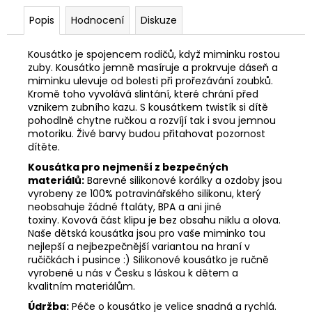
Popis
Hodnocení
Diskuze
Kousátko je spojencem rodičů, když miminku rostou
zuby. Kousátko jemně masíruje a prokrvuje dáseň a
miminku ulevuje od bolesti při prořezávání zoubků.
Kromě toho vyvolává slintání, které chrání před
vznikem zubního kazu. S kousátkem twistík si dítě
pohodlně chytne ručkou a rozvíjí tak i svou jemnou
motoriku. Živé barvy budou přitahovat pozornost
dítěte.
Kousátka pro nejmenší z bezpečných
materiálů:
Barevné silikonové korálky a ozdoby jsou
vyrobeny ze 100% potravinářského silikonu, který
neobsahuje žádné ftaláty, BPA a ani jiné
toxiny. Kovová část klipu je bez obsahu niklu a olova.
Naše dětská kousátka jsou pro vaše miminko tou
nejlepší a nejbezpečnější variantou na hraní v
ručičkách i pusince :) Silikonové kousátko je ručně
vyrobené u nás v Česku s láskou k dětem a
kvalitním materiálům.
Údržba:
Péče o kousátko je velice snadná a rychlá.