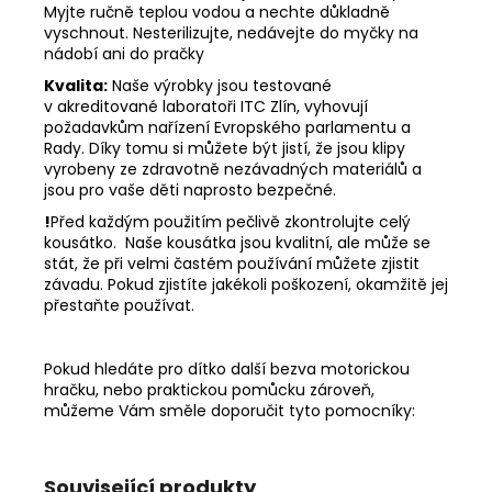
Myjte ručně teplou vodou a nechte důkladně
vyschnout. Nesterilizujte, nedávejte do myčky na
nádobí ani do pračky
Kvalita:
Naše výrobky jsou testované
v akreditované laboratoři ITC Zlín, vyhovují
požadavkům nařízení Evropského parlamentu a
Rady. Díky tomu si můžete být jistí, že jsou klipy
vyrobeny ze zdravotně nezávadných materiálů a
jsou pro vaše děti naprosto bezpečné.
!
Před každým použitím pečlivě zkontrolujte celý
kousátko. Naše kousátka jsou kvalitní, ale může se
stát, že při velmi častém používání můžete zjistit
závadu. Pokud zjistíte jakékoli poškození, okamžitě jej
přestaňte používat.
Pokud hledáte pro dítko další bezva motorickou
hračku, nebo praktickou pomůcku zároveň,
můžeme Vám směle doporučit tyto pomocníky:
Související produkty