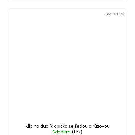
Kód:
KND73
Klip na dudlík opička se šedou a růžovou
Skladem
(1 ks)