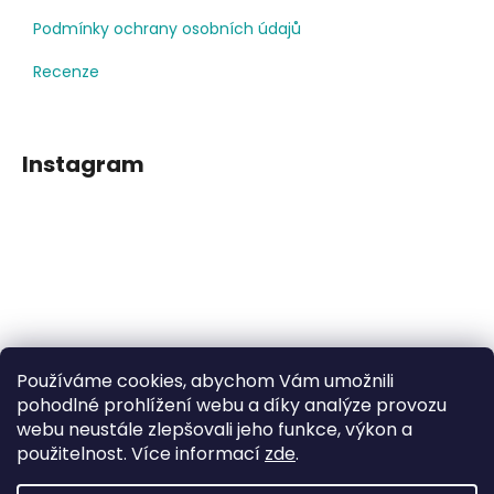
Podmínky ochrany osobních údajů
Recenze
Instagram
Používáme cookies, abychom Vám umožnili
Sledovat na Instagramu
pohodlné prohlížení webu a díky analýze provozu
webu neustále zlepšovali jeho funkce, výkon a
použitelnost. Více informací
zde
.
Facebook