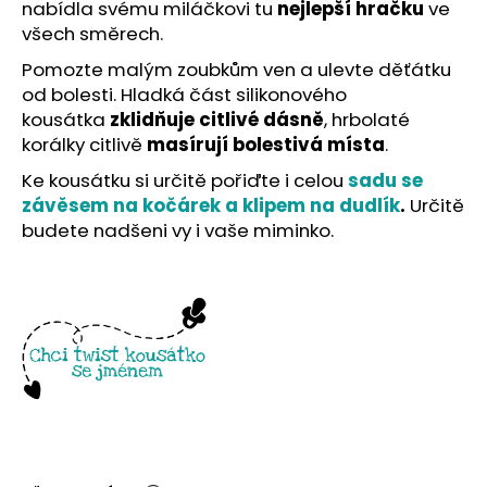
č
nabídla svému miláčkovi tu
nejlepší hračku
ve
u
všech směrech.
j
Pomozte malým zoubkům ven a ulevte děťátku
e
od bolesti. Hladká část silikonového
m
kousátka
zklidňuje citlivé dásně
, hrbolaté
e
korálky citlivě
masírují bolestivá místa
.
Ke kousátku si určitě pořiďte i celou
sadu se
závěsem na kočárek a klipem na dudlík
.
Určitě
budete nadšeni vy i vaše miminko.