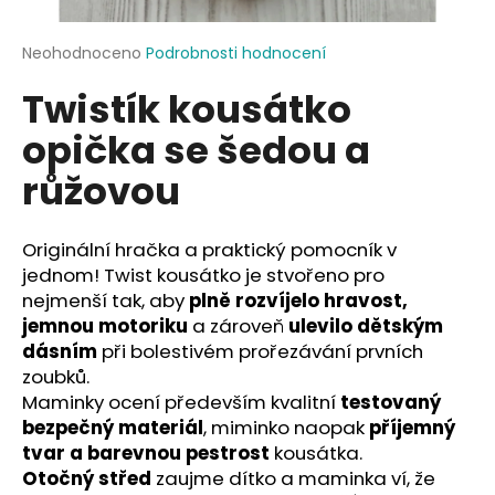
a
j
Průměrné
Neohodnoceno
Podrobnosti hodnocení
hodnocení
í
Twistík kousátko
produktu
t
je
opička se šedou a
?
0,0
z
růžovou
5
hvězdiček.
Originální hračka a praktický pomocník v
HLEDAT
jednom! Twist kousátko je stvořeno pro
nejmenší tak, aby
plně rozvíjelo hravost,
jemnou motoriku
a zároveň
ulevilo dětským
D
dásním
při bolestivém prořezávání prvních
o
zoubků.
p
Maminky ocení především kvalitní
testovaný
o
bezpečný materiál
, miminko naopak
příjemný
r
tvar a barevnou pestrost
kousátka.
u
Otočný střed
zaujme dítko a maminka ví, že