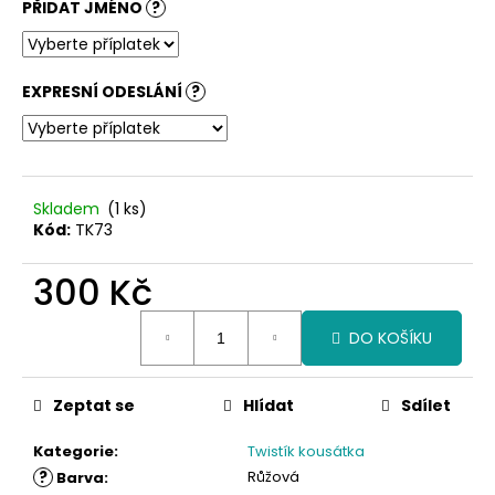
PŘIDAT JMÉNO
?
EXPRESNÍ ODESLÁNÍ
?
Skladem
(1 ks)
Kód:
TK73
300 Kč
Měrná
DO KOŠÍKU
cena:
Zeptat se
Hlídat
Sdílet
Kategorie
:
Twistík kousátka
?
Růžová
Barva
: