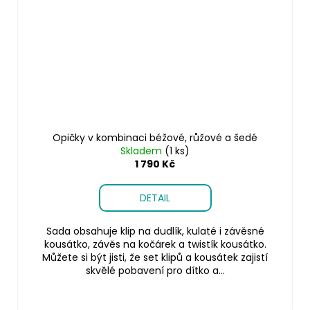
Opičky v kombinaci béžové, růžové a šedé
Skladem
(1 ks)
1 790 Kč
DETAIL
Sada obsahuje klip na dudlík, kulaté i závěsné
kousátko, závěs na kočárek a twistík kousátko.
Můžete si být jisti, že set klipů a kousátek zajistí
skvělé pobavení pro dítko a...