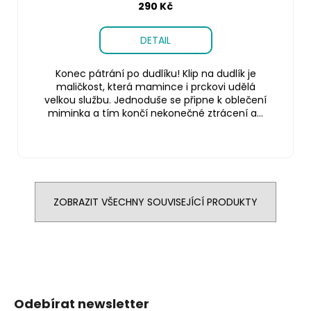
290 Kč
DETAIL
Konec pátrání po dudlíku! Klip na dudlík je
maličkost, která mamince i prckovi udělá
velkou službu. Jednoduše se připne k oblečení
miminka a tím končí nekonečné ztrácení a...
ZOBRAZIT VŠECHNY SOUVISEJÍCÍ PRODUKTY
Z
á
Odebírat newsletter