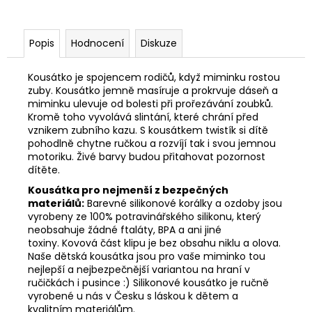
Popis
Hodnocení
Diskuze
Kousátko je spojencem rodičů, když miminku rostou
zuby. Kousátko jemně masíruje a prokrvuje dáseň a
miminku ulevuje od bolesti při prořezávání zoubků.
Kromě toho vyvolává slintání, které chrání před
vznikem zubního kazu. S kousátkem twistík si dítě
pohodlně chytne ručkou a rozvíjí tak i svou jemnou
motoriku. Živé barvy budou přitahovat pozornost
dítěte.
Kousátka pro nejmenší z bezpečných
materiálů:
Barevné silikonové korálky a ozdoby jsou
vyrobeny ze 100% potravinářského silikonu, který
neobsahuje žádné ftaláty, BPA a ani jiné
toxiny. Kovová část klipu je bez obsahu niklu a olova.
Naše dětská kousátka jsou pro vaše miminko tou
nejlepší a nejbezpečnější variantou na hraní v
ručičkách i pusince :) Silikonové kousátko je ručně
vyrobené u nás v Česku s láskou k dětem a
kvalitním materiálům.