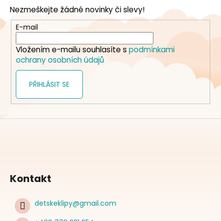
p
Nezmeškejte žádné novinky či slevy!
a
t
E-mail
í
Vložením e-mailu souhlasíte s
podmínkami
ochrany osobních údajů
PŘIHLÁSIT SE
Kontakt
detskeklipy
@
gmail.com