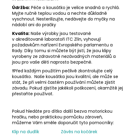
Údržba:
Péče o kousátko je velice snadná a rychlá.
Myjte ručně teplou vodou a nechte důkladně
vyschnout. Nesterilizujte, nedávejte do myčky na
nádobí ani do pračky
Kvalita:
Naše výrobky jsou testované
v akreditované laboratoři ITC Zlín, vyhovují
požadavkům nařízení Evropského parlamentu a
Rady. Díky tomu si můžete být jistí, že jsou klipy
vyrobeny ze zdravotně nezávadných materiálů a
jsou pro vaše děti naprosto bezpečné.
!
Před každým použitím pečlivě zkontrolujte celý
kousátko. Naše kousátka jsou kvalitní, ale může se
stát, že při velmi častém používání můžete zjistit
závadu. Pokud zjistíte jakékoli poškození, okamžitě jej
přestaňte používat.
Pokud hledáte pro dítko další bezva motorickou
hračku, nebo praktickou pomůcku zároveň,
můžeme Vám směle doporučit tyto pomocníky:
Klip na dudlík
Závěs na kočárek