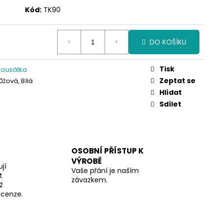
Kód:
TK90
DO KOŠÍKU
Tisk
 kousátka
Zeptat se
ůžová, Bílá
Hlídat
Sdílet
OSOBNÍ PŘÍSTUP K
VÝROBĚ
jí
Vaše přání je naším
t
závazkem.
ž
recenze.