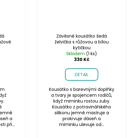
dá
Závěsné kousátko šedá
růžové
želvička s růžovou a bílou
kytičkou
Skladem
(1 ks)
330 Kč
DETAIL
ším
Kousátko s barevnými doplňky
dyž
a tvary je spojencem rodičů,
y.
když miminku rostou zuby.
é
Kousátko z potravinářského
 jemně
silikonu jemně masíruje a
áseň a
prokrvuje dáseň a
i při...
miminku ulevuje od...