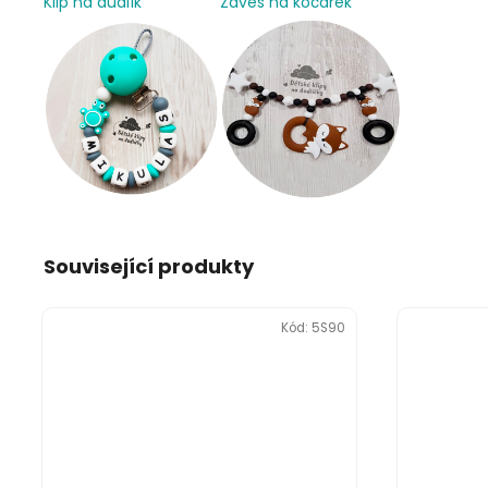
Klip na dudlík
Závěs na kočárek
Související produkty
Kód:
5S90