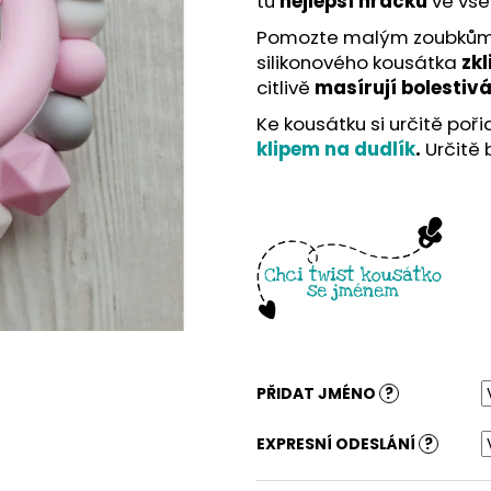
tu
nejlepší hračku
ve vš
Pomozte malým zoubkům v
silikonového kousátka
zkl
citlivě
masírují bolestiv
Ke kousátku si určitě poři
klipem na dudlík
.
Určitě 
PŘIDAT JMÉNO
?
EXPRESNÍ ODESLÁNÍ
?