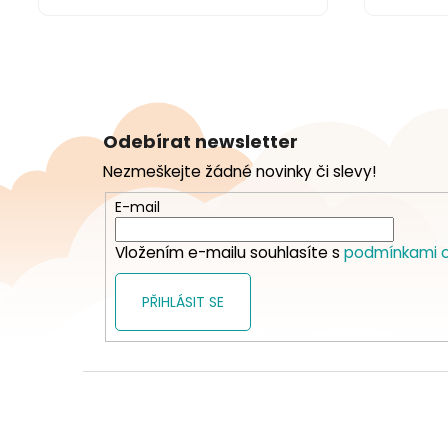
Z
á
Odebírat newsletter
p
Nezmeškejte žádné novinky či slevy!
a
t
E-mail
í
Vložením e-mailu souhlasíte s
podmínkami o
PŘIHLÁSIT SE