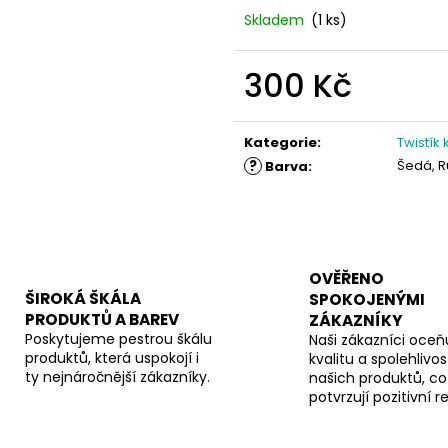
Skladem
(1 ks)
300 Kč
Měrná
cena:
Kategorie
:
Twistík
?
Šedá, R
Barva
:
OVĚŘENO
ŠIROKÁ ŠKÁLA
SPOKOJENÝMI
PRODUKTŮ A BAREV
ZÁKAZNÍKY
Poskytujeme pestrou škálu
Naši zákazníci oceňu
produktů, která uspokojí i
kvalitu a spolehlivos
ty nejnáročnější zákazníky.
našich produktů, co
potvrzují pozitivní 