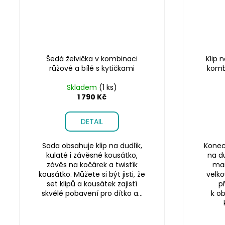
Šedá želvička v kombinaci
Klip 
růžové a bílé s kytičkami
kombi
Skladem
(1 ks)
1 790 Kč
DETAIL
Sada obsahuje klip na dudlík,
Konec 
kulaté i závěsné kousátko,
na du
závěs na kočárek a twistík
mam
kousátko. Můžete si být jisti, že
velko
set klipů a kousátek zajistí
p
skvělé pobavení pro dítko a...
k o