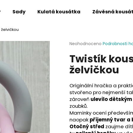
y
Sady
Kulatá kousátka
Závěsná kousá
 želvičkou
Co potřebujete najít?
Průměrné
Neohodnoceno
Podrobnosti h
hodnocení
Twistík kou
produktu
HLEDAT
je
želvičkou
0,0
z
5
Doporučujeme
hvězdiček.
Originální hračka a prakt
stvořeno pro nejmenší ta
zároveň
ulevilo dětský
zoubků.
Maminky ocení především 
naopak
příjemný tvar a
Otočný střed
zaujme dít