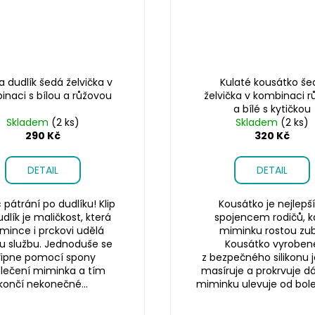
na dudlík šedá želvička v
Kulaté kousátko še
naci s bílou a růžovou
želvička v kombinaci 
a bílé s kytičkou
Skladem
(2 ks)
Skladem
(2 ks)
290 Kč
320 Kč
DETAIL
DETAIL
pátrání po dudlíku! Klip
Kousátko je nejlep
dlík je maličkost, která
spojencem rodičů, k
ince i prckovi udělá
miminku rostou zub
u službu. Jednoduše se
Kousátko vyroben
řipne pomocí spony
z bezpečného silikonu
blečení miminka a tím
masíruje a prokrvuje d
končí nekonečné...
miminku ulevuje od bolest