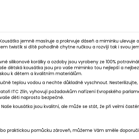
Kousátko jemně masíruje a prokrvuje dáseň a miminku ulevuje o
kem twistík si dítě pohodlně chytne ručkou a rozvíjí tak i svou 
né silikonové korálky a ozdoby jsou vyrobeny ze 100% potravinář
 Naše dětská kousátka jsou pro vaše miminko tou nejlepší a nejbe
láskou k dětem a kvalitním materiálům.
 ručně teplou vodou a nechte důkladně vyschnout. Nesterilizujte
toři ITC Zlín, vyhovují požadavkům nařízení Evropského parlament
 vaše děti naprosto bezpečné.
aše kousátka jsou kvalitní, ale může se stát, že při velmi častém
 nebo praktickou pomůcku zároveň, můžeme Vám směle doporuči