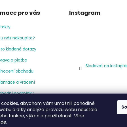
rmace pro vás
Instagram
takty
 u nás nakoupíte?
to kladené dotazy
rava a platba
Sledovat na Instagr
nocení obchodu
lamace a vrácení
hodní podmínky
 cookies, abychom Vám umožnili pohodlné
mínky ochrany osobních
S
 webu a díky analýze provozu webu neustále
jů
jeho funkce, výkon a použitelnost. Více
cenze
zde
.