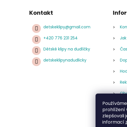
Kontakt
Info
detskeklipy
@
gmail.com
Kon
+420 776 231 254
Jak
Dětské klipy na dudlíčky
Čas
detskeklipynadudlicky
Dop
Hod
Rek
Obc
Používáme
Pod
prohlížení
úda
zlepšovali 
Re
informací