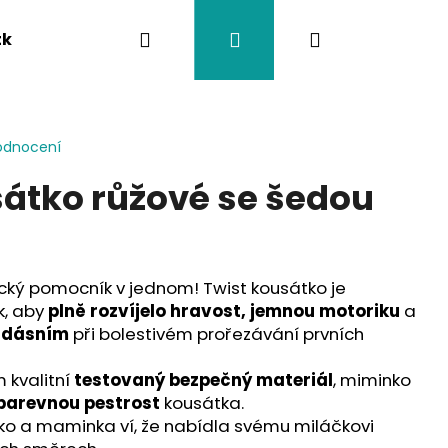
Hledat
Přihlášení
Nákupní
tka
Závěsy na kočárek
Twistík kousátka
košík
odnocení
sátko růžové se šedou
ický pomocník v jednom! Twist kousátko je
k, aby
plně rozvíjelo hravost, jemnou motoriku
a
m dásním
při bolestivém prořezávání prvních
kvalitní
testovaný bezpečný materiál
, miminko
 barevnou pestrost
kousátka.
ko a maminka ví, že nabídla svému miláčkovi