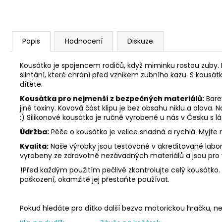
Popis
Hodnocení
Diskuze
Kousátko je spojencem rodičů, když miminku rostou zuby. 
slintání, které chrání před vznikem zubního kazu. S kousát
dítěte.
Kousátka pro nejmenší z bezpečných materiálů:
Barev
jiné toxiny. Kovová část klipu je bez obsahu niklu a olova.
:) Silikonové kousátko je ručně vyrobené u nás v Česku s 
Údržba:
Péče o kousátko je velice snadná a rychlá. Myjte
Kvalita:
Naše výrobky jsou testované v akreditované labora
vyrobeny ze zdravotně nezávadných materiálů a jsou pro
!
Před každým použitím pečlivě zkontrolujte celý kousátko. N
poškození, okamžitě jej přestaňte používat.
Pokud hledáte pro dítko další bezva motorickou hračku,