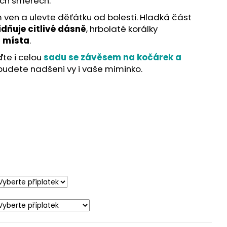
ech směrech.
en a ulevte děťátku od bolesti. Hladká část
idňuje citlivé dásně
, hrbolaté korálky
á místa
.
ďte i celou
sadu se závěsem na kočárek a
budete nadšeni vy i vaše miminko.