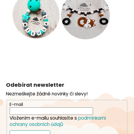
Z
á
Odebírat newsletter
p
Nezmeškejte žádné novinky či slevy!
a
t
E-mail
í
Vložením e-mailu souhlasíte s
podmínkami
ochrany osobních údajů