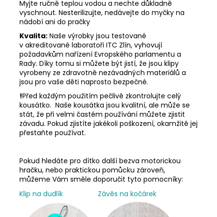
Myjte ručně teplou vodou a nechte důkladně
vyschnout. Nesterilizujte, nedávejte do myčky na
nádobí ani do pračky
Kvalita:
Naše výrobky jsou testované
v akreditované laboratoři ITC Zlín, vyhovují
požadavkům nařízení Evropského parlamentu a
Rady. Díky tomu si můžete být jistí, že jsou klipy
vyrobeny ze zdravotně nezávadných materiálů a
jsou pro vaše děti naprosto bezpečné.
!
Před každým použitím pečlivě zkontrolujte celý
kousátko. Naše kousátka jsou kvalitní, ale může se
stát, že při velmi častém používání můžete zjistit
závadu. Pokud zjistíte jakékoli poškození, okamžitě jej
přestaňte používat.
Pokud hledáte pro dítko další bezva motorickou
hračku, nebo praktickou pomůcku zároveň,
můžeme Vám směle doporučit tyto pomocníky:
Klip na dudlík
Závěs na kočárek