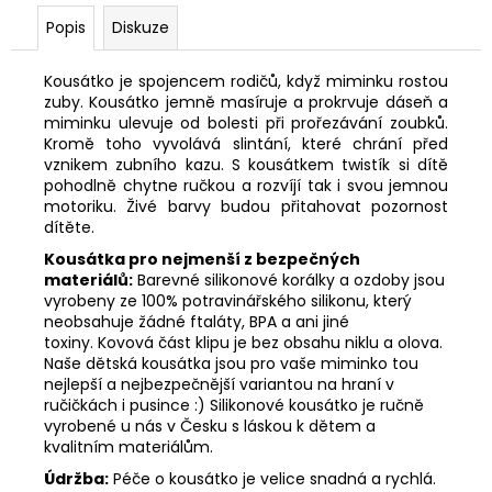
Popis
Diskuze
Kousátko je spojencem rodičů, když miminku rostou
zuby. Kousátko jemně masíruje a prokrvuje dáseň a
miminku ulevuje od bolesti při prořezávání zoubků.
Kromě toho vyvolává slintání, které chrání před
vznikem zubního kazu. S kousátkem twistík si dítě
pohodlně chytne ručkou a rozvíjí tak i svou jemnou
motoriku. Živé barvy budou přitahovat pozornost
dítěte.
Kousátka pro nejmenší z bezpečných
materiálů:
Barevné silikonové korálky a ozdoby jsou
vyrobeny ze 100% potravinářského silikonu, který
neobsahuje žádné ftaláty, BPA a ani jiné
toxiny. Kovová část klipu je bez obsahu niklu a olova.
Naše dětská kousátka jsou pro vaše miminko tou
nejlepší a nejbezpečnější variantou na hraní v
ručičkách i pusince :) Silikonové kousátko je ručně
vyrobené u nás v Česku s láskou k dětem a
kvalitním materiálům.
Údržba:
Péče o kousátko je velice snadná a rychlá.