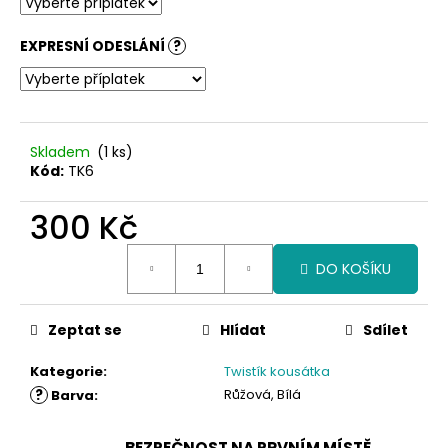
EXPRESNÍ ODESLÁNÍ
?
Skladem
(1 ks)
Kód:
TK6
300 Kč
Měrná
DO KOŠÍKU
cena:
Zeptat se
Hlídat
Sdílet
Kategorie
:
Twistík kousátka
?
Růžová, Bílá
Barva
:
BEZPEČNOST NA PRVNÍM MÍSTĚ