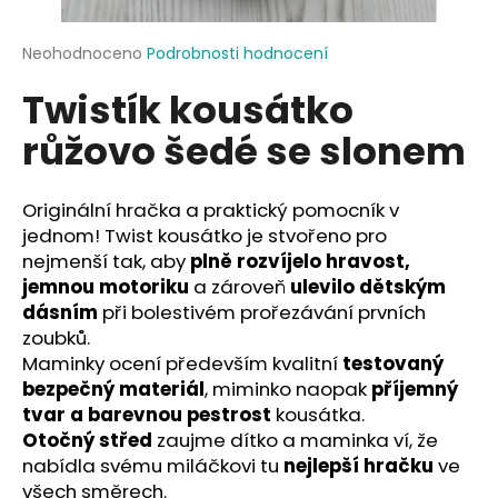
a
j
Průměrné
Neohodnoceno
Podrobnosti hodnocení
hodnocení
í
Twistík kousátko
produktu
t
je
růžovo šedé se slonem
?
0,0
z
5
hvězdiček.
Originální hračka a praktický pomocník v
jednom! Twist kousátko je stvořeno pro
HLEDAT
nejmenší tak, aby
plně rozvíjelo hravost,
jemnou motoriku
a zároveň
ulevilo dětským
dásním
při bolestivém prořezávání prvních
zoubků.
D
Maminky ocení především kvalitní
testovaný
o
bezpečný materiál
, miminko naopak
příjemný
p
tvar a barevnou pestrost
kousátka.
o
Otočný střed
zaujme dítko a maminka ví, že
r
nabídla svému miláčkovi tu
nejlepší hračku
ve
u
všech směrech.