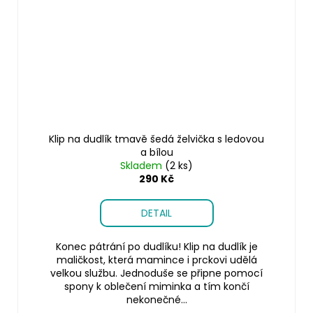
Klip na dudlík tmavě šedá želvička s ledovou
a bílou
Skladem
(2 ks)
290 Kč
DETAIL
Konec pátrání po dudlíku! Klip na dudlík je
maličkost, která mamince i prckovi udělá
velkou službu. Jednoduše se připne pomocí
spony k oblečení miminka a tím končí
nekonečné...