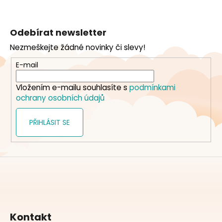
Z
á
Odebírat newsletter
p
Nezmeškejte žádné novinky či slevy!
a
t
E-mail
í
Vložením e-mailu souhlasíte s
podmínkami
ochrany osobních údajů
PŘIHLÁSIT SE
Kontakt