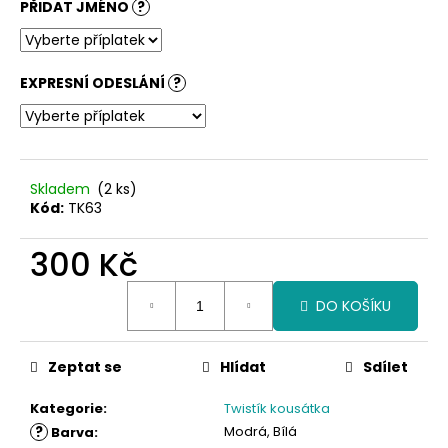
PŘIDAT JMÉNO
?
EXPRESNÍ ODESLÁNÍ
?
Skladem
(2 ks)
Kód:
TK63
300 Kč
Měrná
DO KOŠÍKU
cena:
Zeptat se
Hlídat
Sdílet
Kategorie
:
Twistík kousátka
?
Modrá, Bílá
Barva
: