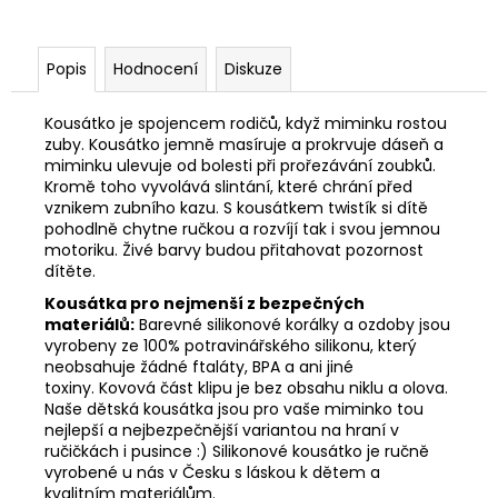
Popis
Hodnocení
Diskuze
Kousátko je spojencem rodičů, když miminku rostou
zuby. Kousátko jemně masíruje a prokrvuje dáseň a
miminku ulevuje od bolesti při prořezávání zoubků.
Kromě toho vyvolává slintání, které chrání před
vznikem zubního kazu. S kousátkem twistík si dítě
pohodlně chytne ručkou a rozvíjí tak i svou jemnou
motoriku. Živé barvy budou přitahovat pozornost
dítěte.
Kousátka pro nejmenší z bezpečných
materiálů:
Barevné silikonové korálky a ozdoby jsou
vyrobeny ze 100% potravinářského silikonu, který
neobsahuje žádné ftaláty, BPA a ani jiné
toxiny. Kovová část klipu je bez obsahu niklu a olova.
Naše dětská kousátka jsou pro vaše miminko tou
nejlepší a nejbezpečnější variantou na hraní v
ručičkách i pusince :) Silikonové kousátko je ručně
vyrobené u nás v Česku s láskou k dětem a
kvalitním materiálům.