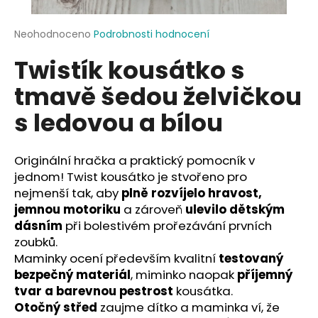
a
j
Průměrné
Neohodnoceno
Podrobnosti hodnocení
hodnocení
í
Twistík kousátko s
produktu
t
je
tmavě šedou želvičkou
?
0,0
z
s ledovou a bílou
5
hvězdiček.
Originální hračka a praktický pomocník v
HLEDAT
jednom! Twist kousátko je stvořeno pro
nejmenší tak, aby
plně rozvíjelo hravost,
jemnou motoriku
a zároveň
ulevilo dětským
D
dásním
při bolestivém prořezávání prvních
o
zoubků.
p
Maminky ocení především kvalitní
testovaný
o
bezpečný materiál
, miminko naopak
příjemný
r
tvar a barevnou pestrost
kousátka.
u
Otočný střed
zaujme dítko a maminka ví, že