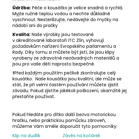
Údržba:
Péče o kousátko je velice snadná a rychlá.
Myjte ručně teplou vodou a nechte důkladně
vyschnout. Nesterilizujte, nedávejte do myčky na
nádobí ani do pračky
Kvalita:
Naše výrobky jsou testované
v akreditované laboratoři ITC Zlín, vyhovují
požadavkům nařízení Evropského parlamentu a
Rady. Díky tomu si můžete být jistí, že jsou klipy
vyrobeny ze zdravotně nezávadných materiálů a
jsou pro vaše děti naprosto bezpečné.
!
Před každým použitím pečlivě zkontrolujte celý
kousátko. Naše kousátka jsou kvalitní, ale může se
stát, že při velmi častém používání můžete zjistit
závadu. Pokud zjistíte jakékoli poškození, okamžitě jej
přestaňte používat.
Pokud hledáte pro dítko další bezva motorickou
hračku, nebo praktickou pomůcku zároveň,
můžeme Vám směle doporučit tyto pomocníky:
Klip na dudlík
Závěs na kočárek