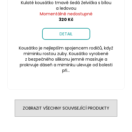
Kulaté kousátko tmavě šedá želvička s bílou
a ledovou
Momentálně nedostupné
320 Kč
DETAIL
Kousátko je nejlepším spojencem rodičů, když
miminku rostou zuby. Kousátko vyrobené
z bezpečného silikonu jemně masíruje a
prokrvuje dáseň a miminku ulevuje od bolesti
při...
ZOBRAZIT VŠECHNY SOUVISEJÍCÍ PRODUKTY