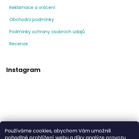
Reklamace a vrácení
Obchodní podmínky
Podmínky ochrany osobních údajů
Recenze
Instagram
Používáme cookies, abychom Vám umožnili
Sledovat na Instagramu
pohodlné prohlížení webu a díky analýze provozu