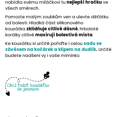
č
nabídla svému miláčkovi tu
nejlepší hračku
ve
u
všech směrech.
j
Pomozte malým zoubkům ven a ulevte děťátku
e
od bolesti. Hladká část silikonového
m
kousátka
zklidňuje citlivé dásně
, hrbolaté
e
korálky citlivě
masírují bolestivá místa
.
Ke kousátku si určitě pořiďte i celou
sadu se
závěsem na kočárek a klipem na dudlík
.
Určitě
budete nadšeni vy i vaše miminko.