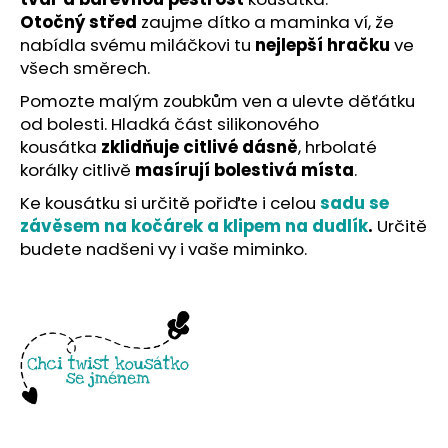
č
Otočný střed
zaujme dítko a maminka ví, že
u
nabídla svému miláčkovi tu
nejlepší hračku
ve
j
e
všech směrech.
m
Pomozte malým zoubkům ven a ulevte děťátku
e
od bolesti. Hladká část silikonového
kousátka
zklidňuje citlivé dásně
, hrbolaté
korálky citlivě
masírují bolestivá místa
.
Ke kousátku si určitě pořiďte i celou
sadu se
závěsem na kočárek a klipem na dudlík
.
Určitě
budete nadšeni vy i vaše miminko.