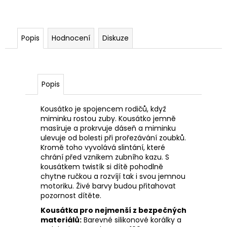
Popis
Hodnocení
Diskuze
Popis
Kousátko je spojencem rodičů, když
miminku rostou zuby. Kousátko jemně
masíruje a prokrvuje dáseň a miminku
ulevuje od bolesti při prořezávání zoubků.
Kromě toho vyvolává slintání, které
chrání před vznikem zubního kazu. S
kousátkem twistík si dítě pohodlně
chytne ručkou a rozvíjí tak i svou jemnou
motoriku. Živé barvy budou přitahovat
pozornost dítěte.
Kousátka pro nejmenší z bezpečných
materiálů:
Barevné silikonové korálky a