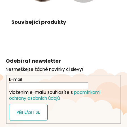
Související produkty
Z
á
Odebírat newsletter
p
Nezmeškejte žádné novinky či slevy!
a
t
E-mail
í
Vložením e-mailu souhlasíte s
podmínkami
ochrany osobních údajů
PŘIHLÁSIT SE