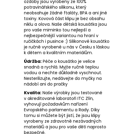
ozdoby jsou vyrobeny ze 100%
potravinářského silikonu, který
neobsahuje žádné ftaláty, BPA a ani jiné
toxiny. Kovová část klipu je bez obsahu
niklu a olova. Naše dětská kousátka jsou
pro vaše miminko tou nejlepší a
nejbezpečnější variantou na hraní v
ručičkách i pusince :) Silikonové kousátko
je ručně vyrobené u nás v Česku s láskou
k dětem a kvalitním materiálům.
Údržba:
Péče o kousátko je velice
snadná a rychlá. Myjte ručně teplou
vodou a nechte důkladně vyschnout.
Nesterilizujte, nedávejte do myčky na
nádobí ani do pračky
Kvalita:
Naše výrobky jsou testované
v akreditované laboratoři ITC Zlín,
vyhovují požadavkům nařízení
Evropského parlamentu a Rady. Díky
tomu si můžete být jistí, že jsou klipy
vyrobeny ze zdravotně nezávadných
materiálů a jsou pro vaše děti naprosto
bezpečné.