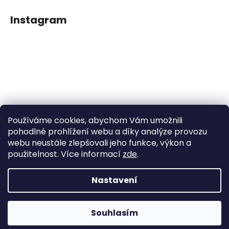
Instagram
Používáme cookies, abychom Vám umožnili
Sledovat na Instagramu
pohodlné prohlížení webu a díky analýze provozu
webu neustále zlepšovali jeho funkce, výkon a
použitelnost. Více informací
zde
.
Facebook
Nastavení
Vytvořil Shoptet
Souhlasím
Copyright 2026
Dětské klipy na dudlíčky
. Všechna práva
vyhrazena.