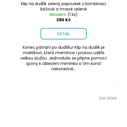
Klip na dudlík zelený papoušek v kombinaci
béžové a tmavě zelené
Skladem
(1 ks)
290 Kč
DETAIL
Konec pátrání po dudlíku! Klip na dudlík je
maličkost, která mamince i prckovi udělá
velkou službu. Jednoduše se připne pomocí
spony k oblečení miminka a tím končí
nekonečné...
Kód:
KK169