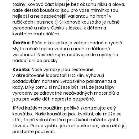
toxiny. Kovová část klipu je bez obsahu niklu a olova.
Naše dětská kousátka jsou pro vaše miminko tou
nejlepší a nejbezpečnější variantou na hraní v
ručičkách i pusince :) Silikonové kousátko je ručně
vyrobené u nás v Česku s láskou k dětem a
kvalitním materiálům.
Údržba:
Péče o kousátko je velice snadná a rychlá.
Myjte ručně teplou vodou a nechte důkladně
vyschnout. Nesterilizujte, nedávejte do myčky na
nádobí ani do pračky
Kvalita:
Naše výrobky jsou testované
v akreditované laboratoři ITC Zlín, vyhovují
požadavkům nařízení Evropského parlamentu a
Rady. Díky tomu si můžete být jistí, že jsou klipy
vyrobeny ze zdravotně nezávadných materiálů a
jsou pro vaše děti naprosto bezpečné.
!
Před každým použitím pečlivě zkontrolujte celý
kousátko. Naše kousátka jsou kvalitní, ale může se
stát, že při velmi častém používání můžete zjistit
závadu. Pokud zjistíte jakékoli poškození, okamžitě jej
přestaňte používat.