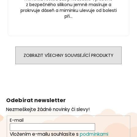
z bezpečného silikonu jemně masíruje a
prokrvuje dáseň a miminku ulevuje od bolesti
při...
ZOBRAZIT VŠECHNY SOUVISEJÍCÍ PRODUKTY
Z
á
Odebírat newsletter
p
Nezmeškejte žádné novinky či slevy!
a
t
E-mail
í
Vložením e-mailu souhlasíte s
podmínkami