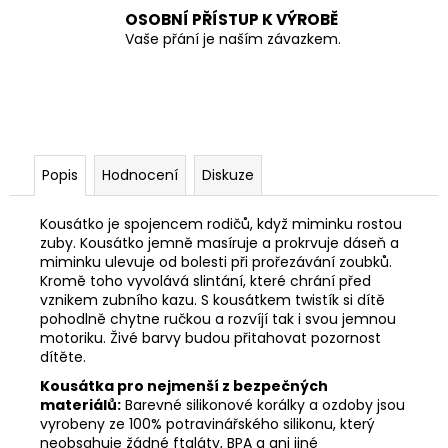
OSOBNÍ PŘÍSTUP K VÝROBĚ
Vaše přání je naším závazkem.
Popis
Hodnocení
Diskuze
Kousátko je spojencem rodičů, když miminku rostou
zuby. Kousátko jemně masíruje a prokrvuje dáseň a
miminku ulevuje od bolesti při prořezávání zoubků.
Kromě toho vyvolává slintání, které chrání před
vznikem zubního kazu. S kousátkem twistík si dítě
pohodlně chytne ručkou a rozvíjí tak i svou jemnou
motoriku. Živé barvy budou přitahovat pozornost
dítěte.
Kousátka pro nejmenší z bezpečných
materiálů:
Barevné silikonové korálky a ozdoby jsou
vyrobeny ze 100% potravinářského silikonu, který
neobsahuje žádné ftaláty, BPA a ani jiné