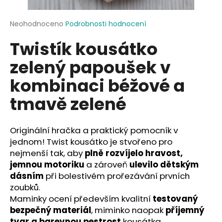
a
j
Průměrné
Neohodnoceno
Podrobnosti hodnocení
hodnocení
í
Twistík kousátko
produktu
t
je
zelený papoušek v
?
0,0
z
kombinaci béžové a
5
hvězdiček.
tmavě zelené
HLEDAT
Originální hračka a praktický pomocník v
jednom! Twist kousátko je stvořeno pro
nejmenší tak, aby
plně rozvíjelo hravost,
D
jemnou motoriku
a zároveň
ulevilo dětským
o
dásním
při bolestivém prořezávání prvních
p
zoubků.
o
Maminky ocení především kvalitní
testovaný
r
bezpečný materiál
, miminko naopak
příjemný
u
tvar a barevnou pestrost
kousátka.