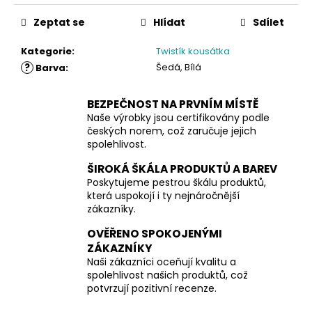
Zeptat se
Hlídat
Sdílet
Kategorie
:
Twistík kousátka
?
Šedá, Bílá
Barva
:
BEZPEČNOST NA PRVNÍM MÍSTĚ
Naše výrobky jsou certifikovány podle
českých norem, což zaručuje jejich
spolehlivost.
ŠIROKÁ ŠKÁLA PRODUKTŮ A BAREV
Poskytujeme pestrou škálu produktů,
která uspokojí i ty nejnáročnější
zákazníky.
OVĚŘENO SPOKOJENÝMI
ZÁKAZNÍKY
Naši zákazníci oceňují kvalitu a
spolehlivost našich produktů, což
potvrzují pozitivní recenze.