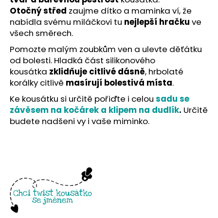
č
Otočný střed
zaujme dítko a maminka ví, že
u
nabídla svému miláčkovi tu
nejlepší hračku
ve
j
e
všech směrech.
m
Pomozte malým zoubkům ven a ulevte děťátku
e
od bolesti. Hladká část silikonového
kousátka
zklidňuje citlivé dásně
, hrbolaté
korálky citlivě
masírují bolestivá místa
.
Ke kousátku si určitě pořiďte i celou
sadu se
závěsem na kočárek a klipem na dudlík
.
Určitě
budete nadšeni vy i vaše miminko.