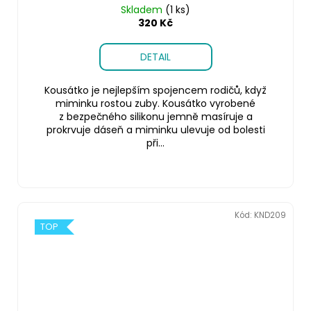
Skladem
(1 ks)
320 Kč
DETAIL
Kousátko je nejlepším spojencem rodičů, když
miminku rostou zuby. Kousátko vyrobené
z bezpečného silikonu jemně masíruje a
prokrvuje dáseň a miminku ulevuje od bolesti
při...
Kód:
KND209
TOP