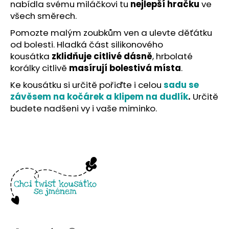
č
nabídla svému miláčkovi tu
nejlepší hračku
ve
u
všech směrech.
j
Pomozte malým zoubkům ven a ulevte děťátku
e
od bolesti. Hladká část silikonového
m
kousátka
zklidňuje citlivé dásně
, hrbolaté
e
korálky citlivě
masírují bolestivá místa
.
Ke kousátku si určitě pořiďte i celou
sadu se
závěsem na kočárek a klipem na dudlík
.
Určitě
budete nadšeni vy i vaše miminko.