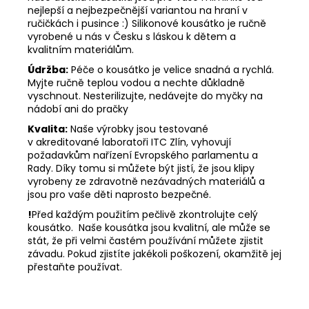
nejlepší a nejbezpečnější variantou na hraní v
ručičkách i pusince :) Silikonové kousátko je ručně
vyrobené u nás v Česku s láskou k dětem a
kvalitním materiálům.
Údržba:
Péče o kousátko je velice snadná a rychlá.
Myjte ručně teplou vodou a nechte důkladně
vyschnout. Nesterilizujte, nedávejte do myčky na
nádobí ani do pračky
Kvalita:
Naše výrobky jsou testované
v akreditované laboratoři ITC Zlín, vyhovují
požadavkům nařízení Evropského parlamentu a
Rady. Díky tomu si můžete být jistí, že jsou klipy
vyrobeny ze zdravotně nezávadných materiálů a
jsou pro vaše děti naprosto bezpečné.
!
Před každým použitím pečlivě zkontrolujte celý
kousátko. Naše kousátka jsou kvalitní, ale může se
stát, že při velmi častém používání můžete zjistit
závadu. Pokud zjistíte jakékoli poškození, okamžitě jej
přestaňte používat.