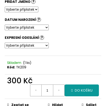
PŘIDAT JMÉNO
?
DATUM NAROZENÍ
?
EXPRESNÍ ODESLÁNÍ
?
Skladem
(1 ks)
Kód:
TK209
300 Kč
Měrná
DO KOŠÍKU
cena:
Zeptat se
Hlídat
Sdílet