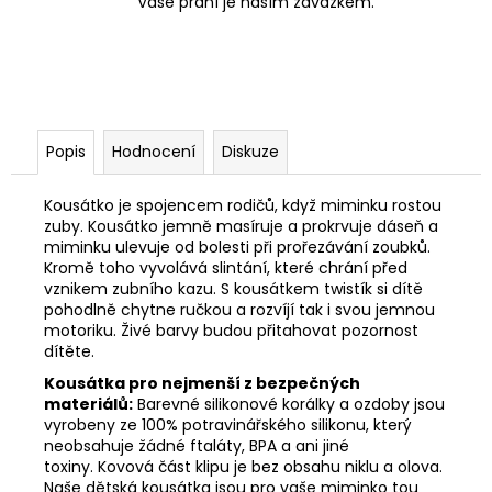
Vaše přání je naším závazkem.
Popis
Hodnocení
Diskuze
Kousátko je spojencem rodičů, když miminku rostou
zuby. Kousátko jemně masíruje a prokrvuje dáseň a
miminku ulevuje od bolesti při prořezávání zoubků.
Kromě toho vyvolává slintání, které chrání před
vznikem zubního kazu. S kousátkem twistík si dítě
pohodlně chytne ručkou a rozvíjí tak i svou jemnou
motoriku. Živé barvy budou přitahovat pozornost
dítěte.
Kousátka pro nejmenší z bezpečných
materiálů:
Barevné silikonové korálky a ozdoby jsou
vyrobeny ze 100% potravinářského silikonu, který
neobsahuje žádné ftaláty, BPA a ani jiné
toxiny. Kovová část klipu je bez obsahu niklu a olova.
Naše dětská kousátka jsou pro vaše miminko tou