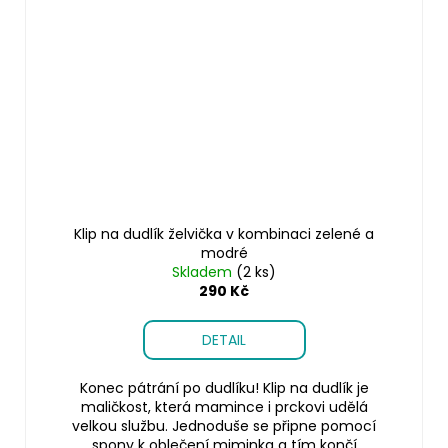
Klip na dudlík želvička v kombinaci zelené a
modré
Skladem
(2 ks)
290 Kč
DETAIL
Konec pátrání po dudlíku! Klip na dudlík je
maličkost, která mamince i prckovi udělá
velkou službu. Jednoduše se připne pomocí
spony k oblečení miminka a tím končí