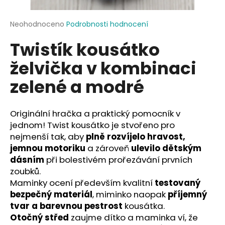
a
j
Průměrné
Neohodnoceno
Podrobnosti hodnocení
hodnocení
í
Twistík kousátko
produktu
t
je
želvička v kombinaci
?
0,0
z
zelené a modré
5
hvězdiček.
Originální hračka a praktický pomocník v
HLEDAT
jednom! Twist kousátko je stvořeno pro
nejmenší tak, aby
plně rozvíjelo hravost,
jemnou motoriku
a zároveň
ulevilo dětským
D
dásním
při bolestivém prořezávání prvních
o
zoubků.
p
Maminky ocení především kvalitní
testovaný
o
bezpečný materiál
, miminko naopak
příjemný
r
tvar a barevnou pestrost
kousátka.
u
Otočný střed
zaujme dítko a maminka ví, že