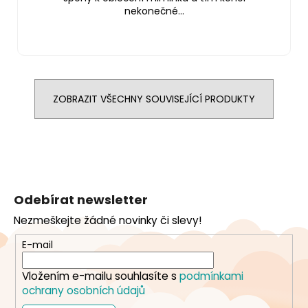
nekonečné...
ZOBRAZIT VŠECHNY SOUVISEJÍCÍ PRODUKTY
Z
á
Odebírat newsletter
p
Nezmeškejte žádné novinky či slevy!
a
t
E-mail
í
Vložením e-mailu souhlasíte s
podmínkami
ochrany osobních údajů