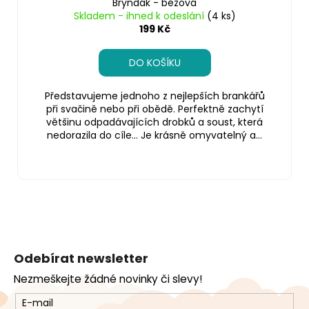
Bryndák - béžová
Skladem - ihned k odeslání
(4 ks)
199 Kč
DO KOŠÍKU
Představujeme jednoho z nejlepších brankářů
při svačině nebo při obědě. Perfektně zachytí
většinu odpadávajících drobků a soust, která
nedorazila do cíle… Je krásně omyvatelný a...
Z
á
Odebírat newsletter
p
Nezmeškejte žádné novinky či slevy!
a
t
E-mail