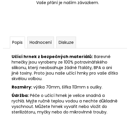
Vaše přání je naším závazkem.
Popis
Hodnocení
Diskuze
Učící hrnek z bezpečných materiálů:
Barevné
hrnečky jsou vyrobeny ze 100% potravinářského
silikonu, který neobsahuje žádné ftaláty, BPA a ani
jiné toxiny. Proto jsou naše učící hrnky pro vaše dítko
skvělou volbou.
Rozměry:
výška 70mm, šířka 113mm s oušky.
Údržba:
Péče o učící hrnek je velice snadná a
rychlá. Myjte ručně teplou vodou a nechte důkladně
vyschnout. Můžete hrnek vyvařit nebo vložit do
sterilizátoru, myčky nebo do mikrovlnné trouby.