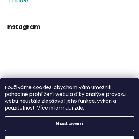
Recenze
Instagram
Používáme cookies, abychom Vám umožnili
Sledovat na Instagramu
pohodlné prohlížení webu a díky analýze provozu
webu neustále zlepšovali jeho funkce, výkon a
použitelnost. Více informací
zde
.
Facebook
Nastavení
Vytvořil Shoptet