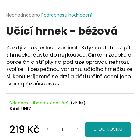
a
j
Průměrné
Neohodnoceno
Podrobnosti hodnocení
hodnocení
í
Učící hrnek - béžová
produktu
t
je
?
0,0
z
Každý z nás jednou začínal… Když se děti učí pít
5
z hrnečku, často do něj koušou. Cinkání zoubků o
hvězdiček.
porcelán a střípky na podlaze opravdu nehrozí,
zvolíte-li bezpečnou variantu učícího hrnečku ze
HLEDAT
silikonu. Příjemně se drží a děti určitě ocení jeho
tvar a přizpůsobivost.
D
Skladem - ihned k odeslání
(>5 ks)
o
Kód:
UH17
p
o
219 Kč
r
DO KOŠÍKU
u
Měrná