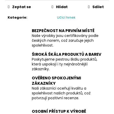
č
cena:
u
Zeptat se
Hlídat
Sdílet
j
e
Kategorie
:
Učící hrnek
m
e
BEZPEČNOST NA PRVNÍM MÍSTĚ
Naše výrobky jsou certifikovány podle
českých norem, což zaručuje jejich
spolehlivost.
ŠIROKÁ ŠKÁLA PRODUKTŮ A BAREV
Poskytujeme pestrou škálu produktů,
která uspokojí i ty nejnáročnější
zákazníky.
OVĚŘENO SPOKOJENÝMI
ZÁKAZNÍKY
Naši zákazníci oceňují kvalitu a
spolehlivost našich produktů, což
potvrzují pozitivní recenze.
OSOBNÍ PŘÍSTUP K VÝROBĚ