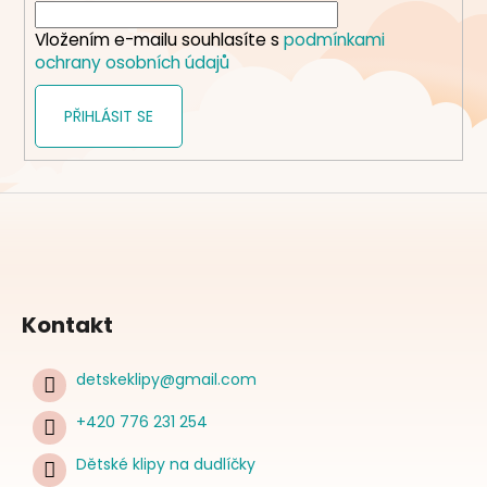
í
Vložením e-mailu souhlasíte s
podmínkami
ochrany osobních údajů
PŘIHLÁSIT SE
Kontakt
detskeklipy
@
gmail.com
+420 776 231 254
Dětské klipy na dudlíčky