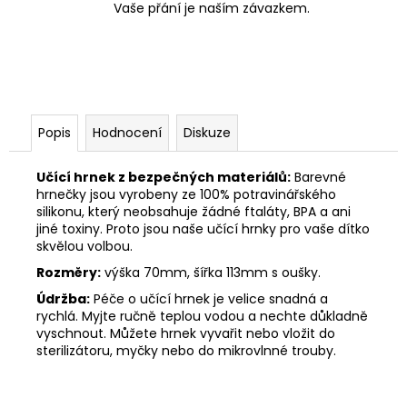
Vaše přání je naším závazkem.
Popis
Hodnocení
Diskuze
Učící hrnek z bezpečných materiálů:
Barevné
hrnečky jsou vyrobeny ze 100% potravinářského
silikonu, který neobsahuje žádné ftaláty, BPA a ani
jiné toxiny. Proto jsou naše učící hrnky pro vaše dítko
skvělou volbou.
Rozměry:
výška 70mm, šířka 113mm s oušky.
Údržba:
Péče o učící hrnek je velice snadná a
rychlá. Myjte ručně teplou vodou a nechte důkladně
vyschnout. Můžete hrnek vyvařit nebo vložit do
sterilizátoru, myčky nebo do mikrovlnné trouby.