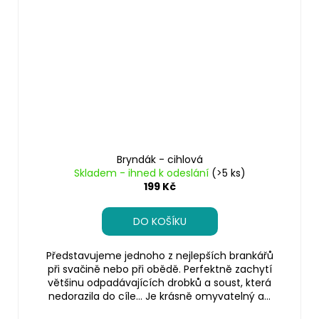
Bryndák - cihlová
Skladem - ihned k odeslání
(>5 ks)
199 Kč
DO KOŠÍKU
Představujeme jednoho z nejlepších brankářů
při svačině nebo při obědě. Perfektně zachytí
většinu odpadávajících drobků a soust, která
nedorazila do cíle… Je krásně omyvatelný a...