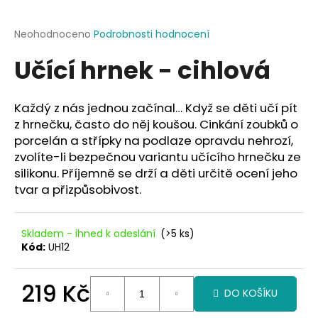
a
j
Průměrné
Neohodnoceno
Podrobnosti hodnocení
hodnocení
í
Učící hrnek - cihlová
produktu
t
je
?
0,0
z
Každý z nás jednou začínal… Když se děti učí pít
5
z hrnečku, často do něj koušou. Cinkání zoubků o
hvězdiček.
porcelán a střípky na podlaze opravdu nehrozí,
zvolíte-li bezpečnou variantu učícího hrnečku ze
HLEDAT
silikonu. Příjemně se drží a děti určitě ocení jeho
tvar a přizpůsobivost.
D
Skladem - ihned k odeslání
(>5 ks)
o
Kód:
UH12
p
o
219 Kč
r
DO KOŠÍKU
u
Měrná