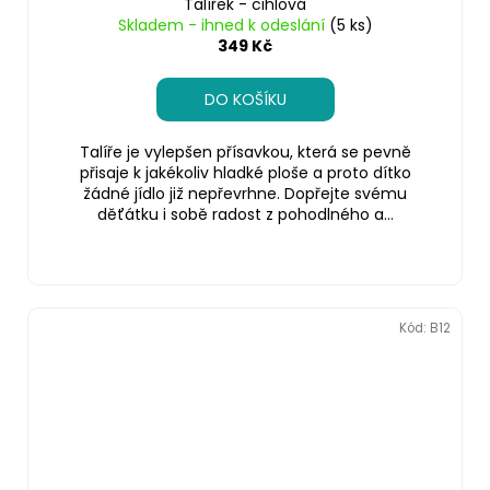
Talířek - cihlová
Skladem - ihned k odeslání
(5 ks)
349 Kč
DO KOŠÍKU
Talíře je vylepšen přísavkou, která se pevně
přisaje k jakékoliv hladké ploše a proto dítko
žádné jídlo již nepřevrhne. Dopřejte svému
děťátku i sobě radost z pohodlného a...
Kód:
B12