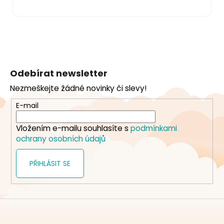
Z
á
Odebírat newsletter
p
Nezmeškejte žádné novinky či slevy!
a
t
E-mail
í
Vložením e-mailu souhlasíte s
podmínkami
ochrany osobních údajů
PŘIHLÁSIT SE