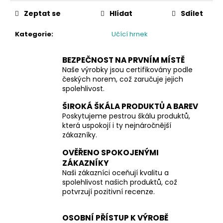
č
cena:
u
Zeptat se
Hlídat
Sdílet
j
e
Kategorie
:
Učící hrnek
m
e
BEZPEČNOST NA PRVNÍM MÍSTĚ
Naše výrobky jsou certifikovány podle
českých norem, což zaručuje jejich
spolehlivost.
ŠIROKÁ ŠKÁLA PRODUKTŮ A BAREV
Poskytujeme pestrou škálu produktů,
která uspokojí i ty nejnáročnější
zákazníky.
OVĚŘENO SPOKOJENÝMI
ZÁKAZNÍKY
Naši zákazníci oceňují kvalitu a
spolehlivost našich produktů, což
potvrzují pozitivní recenze.
OSOBNÍ PŘÍSTUP K VÝROBĚ