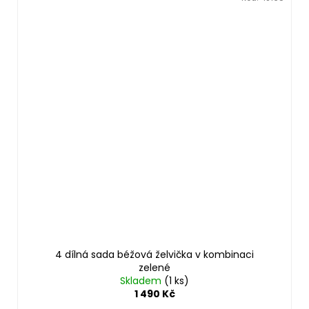
4 dílná sada béžová želvička v kombinaci
zelené
Skladem
(1 ks)
1 490 Kč