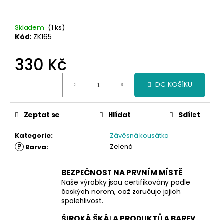
Skladem
(1 ks)
Kód:
ZK165
330 Kč
Měrná
DO KOŠÍKU
cena:
Zeptat se
Hlídat
Sdílet
Kategorie
:
Závěsná kousátka
?
Zelená
Barva
:
BEZPEČNOST NA PRVNÍM MÍSTĚ
Naše výrobky jsou certifikovány podle
českých norem, což zaručuje jejich
spolehlivost.
ŠIROKÁ ŠKÁLA PRODUKTŮ A BAREV