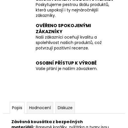
Poskytujeme pestrou škálu produktů,
která uspokojí i ty nejnáročnější
zákazníky.
OVĚŘENO SPOKOJENÝMI
ZÁKAZNÍKY
Naši zákazníci oceňují kvalitu a
spolehlivost našich produktů, což
potvrzují pozitivní recenze.
OSOBNÍ PŘÍSTUP K VÝROBĚ
Vaše přání je naším závazkem.
Popis
Hodnocení
Diskuze
Závěsná kousátka z bezpečných
materiálů:
Barevné korálky, zvířátka a tvary jsou