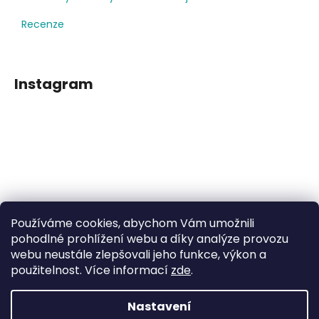
Recenze
Instagram
Používáme cookies, abychom Vám umožnili
Sledovat na Instagramu
pohodlné prohlížení webu a díky analýze provozu
webu neustále zlepšovali jeho funkce, výkon a
použitelnost. Více informací
zde
.
Facebook
Nastavení