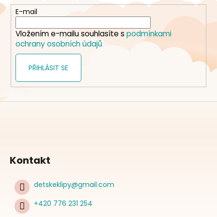
t
E-mail
í
Vložením e-mailu souhlasíte s
podmínkami
ochrany osobních údajů
PŘIHLÁSIT SE
Kontakt
detskeklipy
@
gmail.com
+420 776 231 254