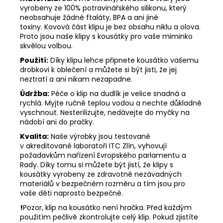
vyrobeny ze 100% potravinářského silikonu, který
neobsahuje žádné ftaláty, BPA a ani jiné
toxiny. Kovová část klipu je bez obsahu niklu a olova.
Proto jsou naše klipy s kousátky pro vaše miminko
skvělou volbou.
Použití:
Díky klipu lehce připnete kousátko vašemu
drobkovi k oblečení a můžete si být jisti, že jej
neztratí a ani nikam nezapadne.
Údržba:
Péče o klip na dudlík je velice snadná a
rychlá. Myjte ručně teplou vodou a nechte důkladně
vyschnout. Nesterilizujte, nedávejte do myčky na
nádobí ani do pračky.
Kvalita:
Naše výrobky jsou testované
v akreditované laboratoři ITC Zlín, vyhovují
požadavkům nařízení Evropského parlamentu a
Rady. Díky tomu si můžete být jistí, že klipy s
kousátky vyrobeny ze zdravotně nezávadných
materiálů v bezpečném rozměru a tím jsou pro
vaše děti naprosto bezpečné.
!
Pozor, klip na kousátko není hračka. Před každým
použitím pečlivě zkontrolujte celý klip. Pokud zjistíte