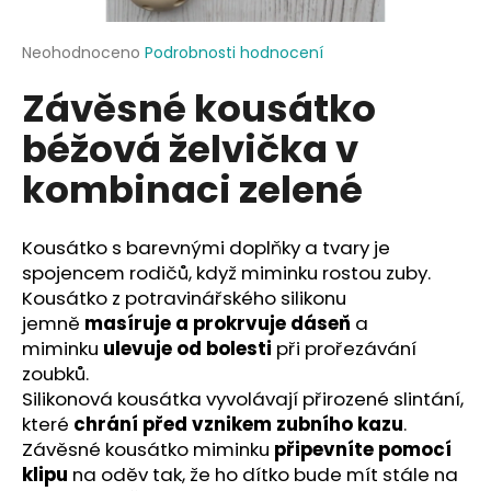
a
j
Průměrné
Neohodnoceno
Podrobnosti hodnocení
hodnocení
í
Závěsné kousátko
produktu
t
je
béžová želvička v
?
0,0
z
kombinaci zelené
5
hvězdiček.
Kousátko s barevnými doplňky a tvary je
HLEDAT
spojencem rodičů, když miminku rostou zuby.
Kousátko z potravinářského silikonu
jemně
masíruje a prokrvuje dáseň
a
D
miminku
ulevuje od bolesti
při prořezávání
o
zoubků.
p
Silikonová kousátka vyvolávají přirozené slintání,
o
které
chrání před vznikem zubního kazu
.
r
Závěsné kousátko miminku
připevníte pomocí
u
klipu
na oděv tak, že ho dítko bude mít stále na