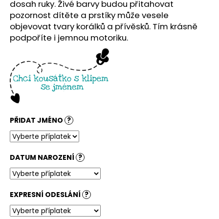
č
dosah ruky. Živé barvy budou přitahovat
u
pozornost dítěte a prstíky může vesele
j
objevovat tvary korálků a přívěsků. Tím krásně
e
podpoříte i jemnou motoriku.
m
e
PŘIDAT JMÉNO
?
DATUM NAROZENÍ
?
EXPRESNÍ ODESLÁNÍ
?