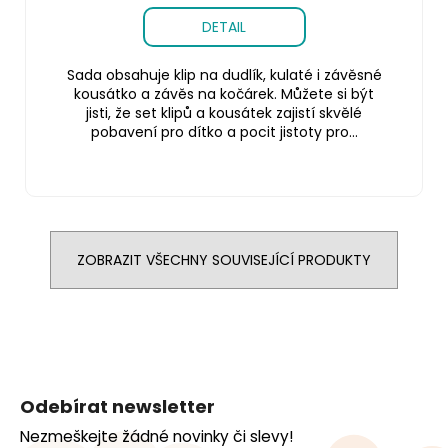
DETAIL
Sada obsahuje klip na dudlík, kulaté i závěsné
kousátko a závěs na kočárek. Můžete si být
jisti, že set klipů a kousátek zajistí skvělé
pobavení pro dítko a pocit jistoty pro...
ZOBRAZIT VŠECHNY SOUVISEJÍCÍ PRODUKTY
Z
á
Odebírat newsletter
p
Nezmeškejte žádné novinky či slevy!
a