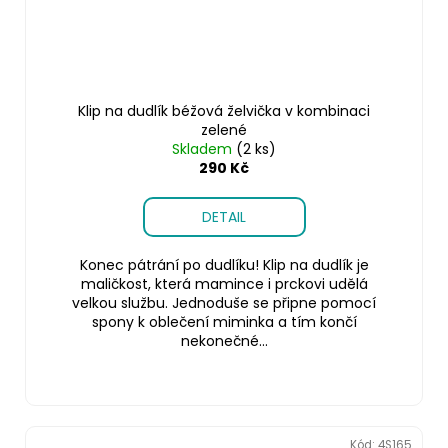
Klip na dudlík béžová želvička v kombinaci
zelené
Skladem
(2 ks)
290 Kč
DETAIL
Konec pátrání po dudlíku! Klip na dudlík je
maličkost, která mamince i prckovi udělá
velkou službu. Jednoduše se připne pomocí
spony k oblečení miminka a tím končí
nekonečné...
Kód:
4S165