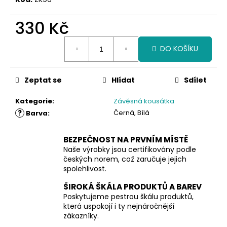
330 Kč
Měrná
DO KOŠÍKU
cena:
Zeptat se
Hlídat
Sdílet
Kategorie
:
Závěsná kousátka
?
Černá, Bílá
Barva
:
BEZPEČNOST NA PRVNÍM MÍSTĚ
Naše výrobky jsou certifikovány podle
českých norem, což zaručuje jejich
spolehlivost.
ŠIROKÁ ŠKÁLA PRODUKTŮ A BAREV
Poskytujeme pestrou škálu produktů,
která uspokojí i ty nejnáročnější
zákazníky.