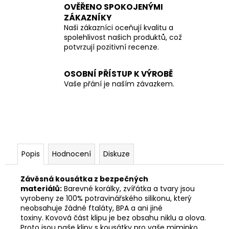
OVĚŘENO SPOKOJENÝMI
ZÁKAZNÍKY
Naši zákazníci oceňují kvalitu a
spolehlivost našich produktů, což
potvrzují pozitivní recenze.
OSOBNÍ PŘÍSTUP K VÝROBĚ
Vaše přání je naším závazkem.
Popis
Hodnocení
Diskuze
Závěsná kousátka z bezpečných
materiálů:
Barevné korálky, zvířátka a tvary jsou
vyrobeny ze 100% potravinářského silikonu, který
neobsahuje žádné ftaláty, BPA a ani jiné
toxiny. Kovová část klipu je bez obsahu niklu a olova.
Proto jsou naše klipy s kousátky pro vaše miminko