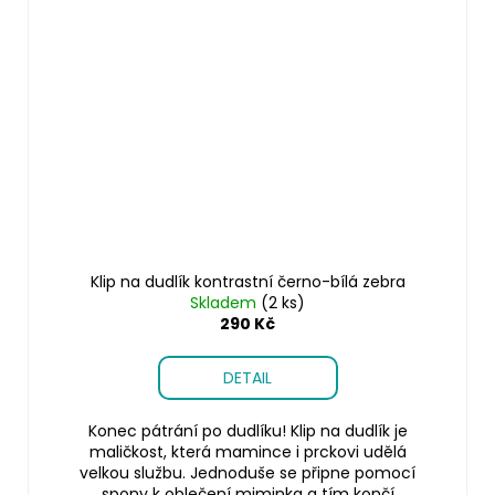
Klip na dudlík kontrastní černo-bílá zebra
Skladem
(2 ks)
290 Kč
DETAIL
Konec pátrání po dudlíku! Klip na dudlík je
maličkost, která mamince i prckovi udělá
velkou službu. Jednoduše se připne pomocí
spony k oblečení miminka a tím končí