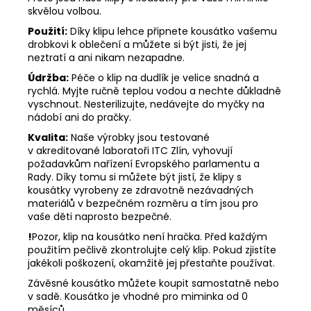
skvělou volbou.
Použití:
Díky klipu lehce připnete kousátko vašemu
drobkovi k oblečení a můžete si být jisti, že jej
neztratí a ani nikam nezapadne.
Údržba:
Péče o klip na dudlík je velice snadná a
rychlá. Myjte ručně teplou vodou a nechte důkladně
vyschnout. Nesterilizujte, nedávejte do myčky na
nádobí ani do pračky.
Kvalita:
Naše výrobky jsou testované
v akreditované laboratoři ITC Zlín, vyhovují
požadavkům nařízení Evropského parlamentu a
Rady. Díky tomu si můžete být jistí, že klipy s
kousátky vyrobeny ze zdravotně nezávadných
materiálů v bezpečném rozměru a tím jsou pro
vaše děti naprosto bezpečné.
!
Pozor, klip na kousátko není hračka. Před každým
použitím pečlivě zkontrolujte celý klip. Pokud zjistíte
jakékoli poškození, okamžitě jej přestaňte používat.
Závěsné kousátko můžete koupit samostatně nebo
v sadě. Kousátko je vhodné pro miminka od 0
měsíců.