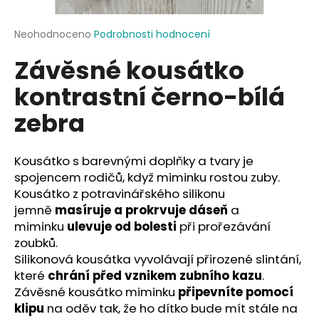
a
j
Průměrné
Neohodnoceno
Podrobnosti hodnocení
hodnocení
í
Závěsné kousátko
produktu
t
je
kontrastní černo-bílá
?
0,0
z
zebra
5
hvězdiček.
Kousátko s barevnými doplňky a tvary je
HLEDAT
spojencem rodičů, když miminku rostou zuby.
Kousátko z potravinářského silikonu
jemně
masíruje a prokrvuje dáseň
a
D
miminku
ulevuje od bolesti
při prořezávání
o
zoubků.
p
Silikonová kousátka vyvolávají přirozené slintání,
o
které
chrání před vznikem zubního kazu
.
r
Závěsné kousátko miminku
připevníte pomocí
u
klipu
na oděv tak, že ho dítko bude mít stále na