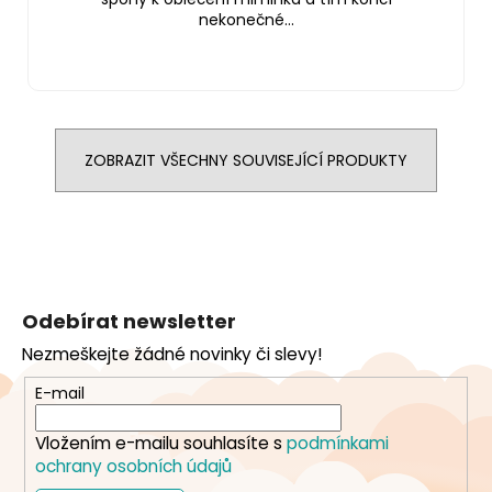
nekonečné...
ZOBRAZIT VŠECHNY SOUVISEJÍCÍ PRODUKTY
Z
á
Odebírat newsletter
p
Nezmeškejte žádné novinky či slevy!
a
t
E-mail
í
Vložením e-mailu souhlasíte s
podmínkami
ochrany osobních údajů