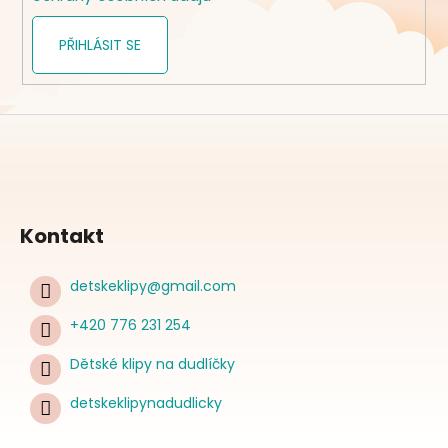
PŘIHLÁSIT SE
Kontakt
detskeklipy
@
gmail.com
+420 776 231 254
Dětské klipy na dudlíčky
detskeklipynadudlicky