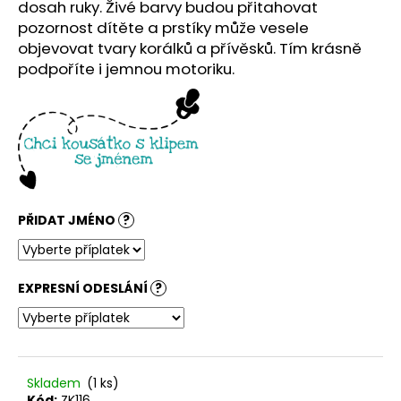
č
dosah ruky. Živé barvy budou přitahovat
u
pozornost dítěte a prstíky může vesele
j
objevovat tvary korálků a přívěsků. Tím krásně
e
podpoříte i jemnou motoriku.
m
e
PŘIDAT JMÉNO
?
EXPRESNÍ ODESLÁNÍ
?
Skladem
(1 ks)
Kód:
ZK116