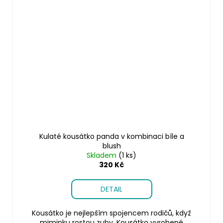
Kulaté kousátko panda v kombinaci bíle a
blush
Skladem
(1 ks)
320 Kč
DETAIL
Kousátko je nejlepším spojencem rodičů, když
miminku rostou zuby. Kousátko vyrobené