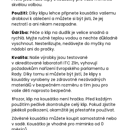
skvělou volbou.
Použití:
Díky klipu lehce připnete kousátko vašemu
drobkovi k oblečení a můžete si být jisti, že jej
neztratí a ani nikam nezapadne.
Údržba:
Péče o klip na dudlík je velice snadná a
rychlá. Myjte ručně teplou vodou a nechte důkladně
vyschnout. Nesterilizujte, nedávejte do myčky na
nádobí ani do pračky.
Kvalita:
Naše výrobky jsou testované
v akreditované laboratoři ITC Zlín, vyhovují
požadavkům nařízení Evropského parlamentu a
Rady. Díky tomu si můžete být jistí, že klipy s
kousátky vyrobeny ze zdravotně nezávadných
materiálů v bezpečném rozměru a tím jsou pro
vaše děti naprosto bezpečné.
!
Pozor, klip na kousátko není hračka. Před každým
použitím pečlivě zkontrolujte celý klip. Pokud zjistíte
jakékoli poškození, okamžitě jej přestaňte používat.
Závěsné kousátko můžete koupit samostatně nebo
v sadě. Kousátko je vhodné pro miminka od 0
měsíců.