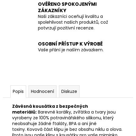
OVĚŘENO SPOKOJENÝMI
ZÁKAZNÍKY
Naši zákazníci oceňují kvalitu a
spolehlivost našich produktů, což
potvrzují pozitivní recenze.
OSOBNÍ PŘÍSTUP K VÝROBĚ
Vaše přání je naším závazkem.
Popis
Hodnocení
Diskuze
Závěsná kousátka z bezpečných
materiálů:
Barevné korálky, zvířátka a tvary jsou
vyrobeny ze 100% potravinářského silikonu, který
neobsahuje žádné ftaláty, BPA a ani jiné
toxiny. Kovová část klipu je bez obsahu niklu a olova.
Proto jsou naše klipy s kousátky pro vaše miminko