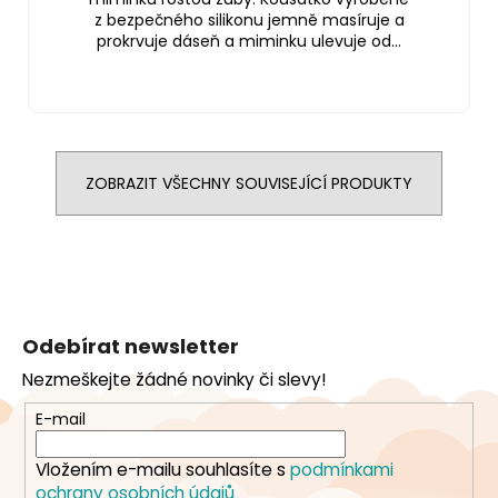
z bezpečného silikonu jemně masíruje a
prokrvuje dáseň a miminku ulevuje od...
ZOBRAZIT VŠECHNY SOUVISEJÍCÍ PRODUKTY
Z
á
Odebírat newsletter
p
Nezmeškejte žádné novinky či slevy!
a
t
E-mail
í
Vložením e-mailu souhlasíte s
podmínkami
ochrany osobních údajů