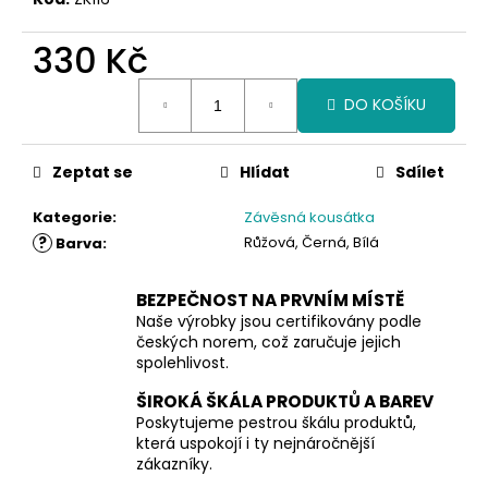
330 Kč
Měrná
DO KOŠÍKU
cena:
Zeptat se
Hlídat
Sdílet
Kategorie
:
Závěsná kousátka
?
Růžová, Černá, Bílá
Barva
:
BEZPEČNOST NA PRVNÍM MÍSTĚ
Naše výrobky jsou certifikovány podle
českých norem, což zaručuje jejich
spolehlivost.
ŠIROKÁ ŠKÁLA PRODUKTŮ A BAREV
Poskytujeme pestrou škálu produktů,
která uspokojí i ty nejnáročnější
zákazníky.