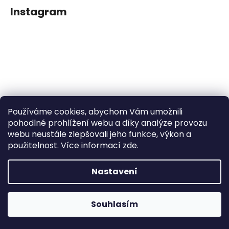
Instagram
Používáme cookies, abychom Vám umožnili
Sledovat na Instagramu
pohodlné prohlížení webu a díky analýze provozu
webu neustále zlepšovali jeho funkce, výkon a
použitelnost. Více informací
zde
.
Facebook
Nastavení
Vytvořil Shoptet
Souhlasím
Copyright 2026
Dětské klipy na dudlíčky
. Všechna práva
vyhrazena.