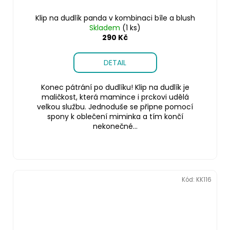
Klip na dudlík panda v kombinaci bíle a blush
Skladem
(1 ks)
290 Kč
DETAIL
Konec pátrání po dudlíku! Klip na dudlík je
maličkost, která mamince i prckovi udělá
velkou službu. Jednoduše se připne pomocí
spony k oblečení miminka a tím končí
nekonečné...
Kód:
KK116