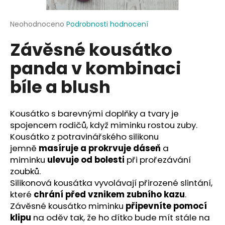
a
j
Průměrné
Neohodnoceno
Podrobnosti hodnocení
hodnocení
í
Závěsné kousátko
produktu
t
je
panda v kombinaci
?
0,0
z
bíle a blush
5
hvězdiček.
Kousátko s barevnými doplňky a tvary je
HLEDAT
spojencem rodičů, když miminku rostou zuby.
Kousátko z potravinářského silikonu
jemně
masíruje a prokrvuje dáseň
a
D
miminku
ulevuje od bolesti
při prořezávání
o
zoubků.
p
Silikonová kousátka vyvolávají přirozené slintání,
o
které
chrání před vznikem zubního kazu
.
r
Závěsné kousátko miminku
připevníte pomocí
u
klipu
na oděv tak, že ho dítko bude mít stále na