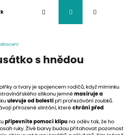
Hledat
Přihlášení
Nákupní
tka
Závěsy na kočárek
Twistík kousátka
košík
odnocení
usátko s hnědou
lňky a tvary je spojencem rodičů, když miminku
otravinářského silikonu jemně
masíruje a
nku
ulevuje od bolesti
při prořezávání zoubků.
vají přirozené slintání, které
chrání před
ku
připevníte pomocí klipu
na oděv tak, že ho
osah ruky. Živé barvy budou přitahovat pozornost