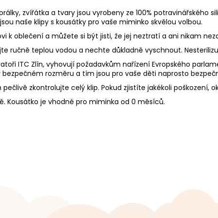
rálky, zvířátka a tvary jsou vyrobeny ze 100% potravinářského sil
o jsou naše klipy s kousátky pro vaše miminko skvělou volbou.
 k oblečení a můžete si být jisti, že jej neztratí a ani nikam n
Myjte ručně teplou vodou a nechte důkladně vyschnout. Nesteriliz
toři ITC Zlín, vyhovují požadavkům nařízení Evropského parlament
 bezpečném rozměru a tím jsou pro vaše děti naprosto bezpeč
ečlivě zkontrolujte celý klip. Pokud zjistíte jakékoli poškození, 
. Kousátko je vhodné pro miminka od 0 měsíců.