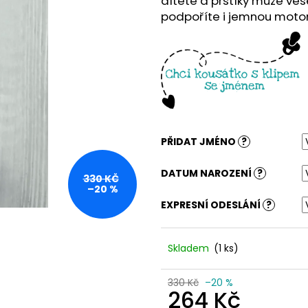
dítěte a prstíky může ves
podpoříte i jemnou motor
PŘIDAT JMÉNO
?
DATUM NAROZENÍ
?
330 KČ
–20 %
EXPRESNÍ ODESLÁNÍ
?
Skladem
(1 ks)
330 Kč
–20 %
264 Kč