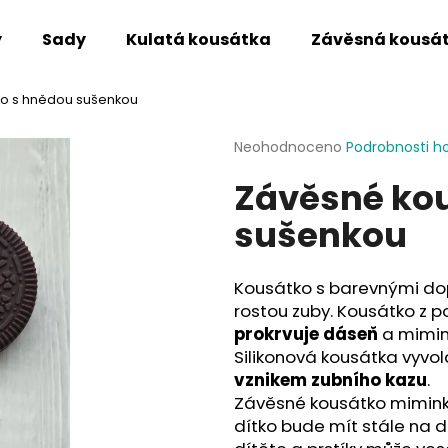
y
Sady
Kulatá kousátka
Závěsná kousá
ko s hnědou sušenkou
Co potřebujete najít?
Průměrné
Neohodnoceno
Podrobnosti h
hodnocení
Závěsné ko
produktu
HLEDAT
je
sušenkou
0,0
z
5
Doporučujeme
hvězdiček.
Kousátko s barevnými dop
rostou zuby. Kousátko z p
prokrvuje dáseň
a mimi
Silikonová kousátka vyvolá
vznikem zubního kazu
.
Závěsné kousátko mimin
dítko bude mít stále na d