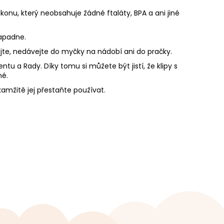
ikonu, který neobsahuje žádné ftaláty, BPA a ani jiné
ezapadne.
ujte, nedávejte do myčky na nádobí ani do pračky.
u a Rady. Díky tomu si můžete být jistí, že klipy s
né.
okamžitě jej přestaňte používat.