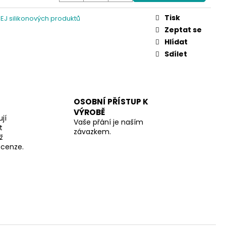
Tisk
J silikonových produktů
Zeptat se
Hlídat
Sdílet
OSOBNÍ PŘÍSTUP K
VÝROBĚ
jí
Vaše přání je naším
t
závazkem.
ž
recenze.