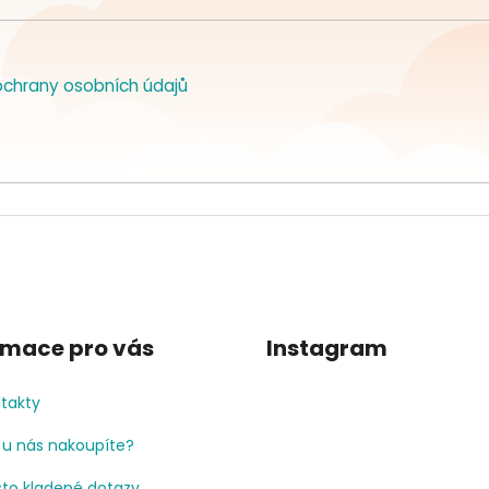
chrany osobních údajů
rmace pro vás
Instagram
takty
 u nás nakoupíte?
to kladené dotazy