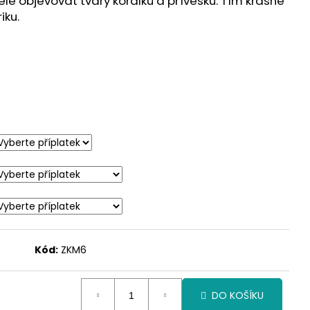
ele objevovat tvary korálků a přívěsků. Tím krásně
iku.
Kód:
ZKM6
DO KOŠÍKU