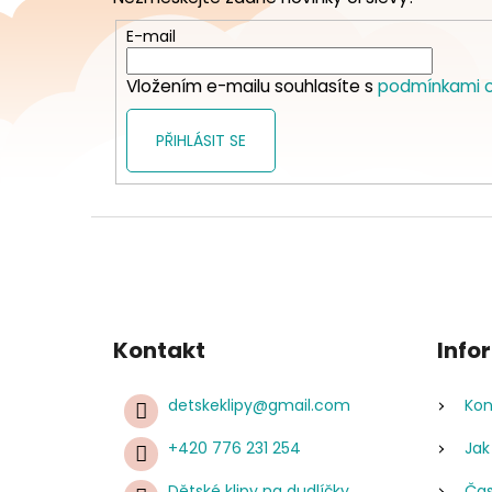
a
t
E-mail
í
Vložením e-mailu souhlasíte s
podmínkami o
PŘIHLÁSIT SE
Kontakt
Info
detskeklipy
@
gmail.com
Kon
+420 776 231 254
Jak
Dětské klipy na dudlíčky
Čas