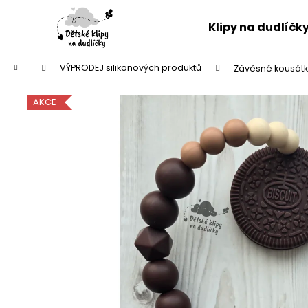
K
Přejít
na
o
Klipy na dudlíčk
obsah
Zpět
Zpět
š
do
do
í
Domů
VÝPRODEJ silikonových produktů
Závěsné kousát
k
obchodu
obchodu
AKCE