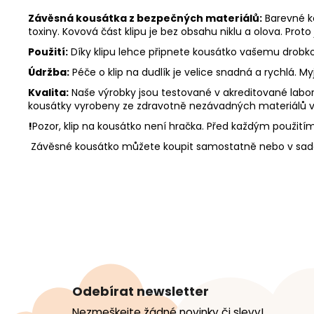
Závěsná kousátka z bezpečných materiálů:
Barevné ko
toxiny. Kovová část klipu je bez obsahu niklu a olova. Prot
Použití:
Díky klipu lehce připnete kousátko vašemu drobkovi
Údržba:
Péče o klip na dudlík je velice snadná a rychlá. 
Kvalita:
Naše výrobky jsou testované v akreditované labora
kousátky vyrobeny ze zdravotně nezávadných materiálů v
!
Pozor, klip na kousátko není hračka. Před každým použitím p
Závěsné kousátko můžete koupit samostatně nebo v sadě
Z
á
Odebírat newsletter
p
Nezmeškejte žádné novinky či slevy!