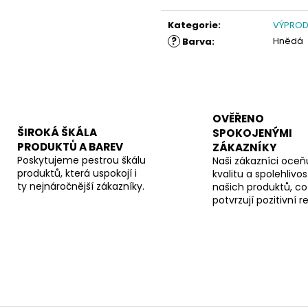
Měrná
cena:
Kategorie
:
VÝPRODE
?
Hnědá
Barva
:
OVĚŘENO
ŠIROKÁ ŠKÁLA
SPOKOJENÝMI
PRODUKTŮ A BAREV
ZÁKAZNÍKY
Poskytujeme pestrou škálu
Naši zákazníci oceňu
produktů, která uspokojí i
kvalitu a spolehlivos
ty nejnáročnější zákazníky.
našich produktů, co
potvrzují pozitivní 