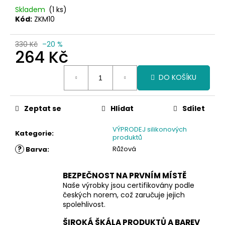
Skladem
(1 ks)
Kód:
ZKM10
330 Kč
–20 %
264 Kč
Měrná
DO KOŠÍKU
cena:
Zeptat se
Hlídat
Sdílet
VÝPRODEJ silikonových
Kategorie
:
produktů
?
Růžová
Barva
:
BEZPEČNOST NA PRVNÍM MÍSTĚ
Naše výrobky jsou certifikovány podle
českých norem, což zaručuje jejich
spolehlivost.
ŠIROKÁ ŠKÁLA PRODUKTŮ A BAREV