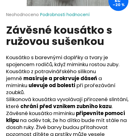
KČ
–20 %
a
j
Průměrné
Neohodnoceno
Podrobnosti hodnocení
hodnocení
í
Závěsné kousátko s
produktu
t
je
ružovou sušenkou
?
0,0
z
5
hvězdiček.
Kousátko s barevnými doplňky a tvary je
spojencem rodičů, když miminku rostou zuby.
HLEDAT
Kousátko z potravinářského silikonu
jemně
masíruje a prokrvuje dáseň
a
miminku
ulevuje od bolesti
při prořezávání
zoubků.
D
Silikonová kousátka vyvolávají přirozené slintání,
o
které
chrání před vznikem zubního kazu
.
p
Závěsné kousátko miminku
připevníte pomocí
o
klipu
na oděv tak, že ho dítko bude mít stále na
r
dosah ruky. Živé barvy budou přitahovat
u
pozornost dítěte a prstíky může vesele