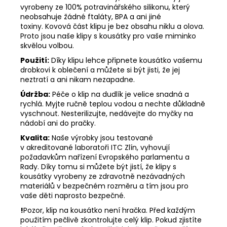
vyrobeny ze 100% potravinářského silikonu, který
neobsahuje žádné ftaláty, BPA a ani jiné
toxiny. Kovová část klipu je bez obsahu niklu a olova.
Proto jsou naše klipy s kousátky pro vaše miminko
skvělou volbou.
Použití:
Díky klipu lehce připnete kousátko vašemu
drobkovi k oblečení a můžete si být jisti, že jej
neztratí a ani nikam nezapadne.
Údržba:
Péče o klip na dudlík je velice snadná a
rychlá. Myjte ručně teplou vodou a nechte důkladně
vyschnout. Nesterilizujte, nedávejte do myčky na
nádobí ani do pračky.
Kvalita:
Naše výrobky jsou testované
v akreditované laboratoři ITC Zlín, vyhovují
požadavkům nařízení Evropského parlamentu a
Rady. Díky tomu si můžete být jistí, že klipy s
kousátky vyrobeny ze zdravotně nezávadných
materiálů v bezpečném rozměru a tím jsou pro
vaše děti naprosto bezpečné.
!
Pozor, klip na kousátko není hračka. Před každým
použitím pečlivě zkontrolujte celý klip. Pokud zjistíte