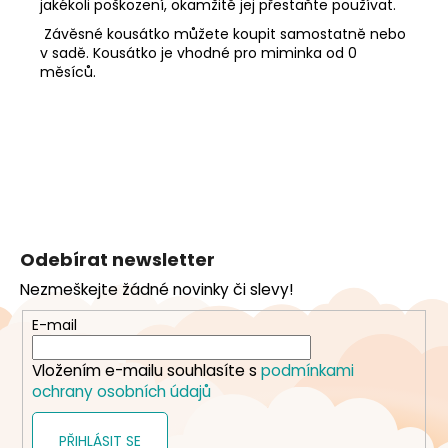
jakékoli poškození, okamžitě jej přestaňte používat.
Závěsné kousátko můžete koupit samostatně nebo
v sadě. Kousátko je vhodné pro miminka od 0
měsíců.
Z
á
Odebírat newsletter
p
Nezmeškejte žádné novinky či slevy!
a
t
E-mail
í
Vložením e-mailu souhlasíte s
podmínkami
ochrany osobních údajů
PŘIHLÁSIT SE