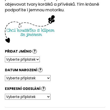
č
objevovat tvary korálků a přívěsků. Tím krásně
u
podpoříte i jemnou motoriku.
j
e
m
e
PŘIDAT JMÉNO
?
DATUM NAROZENÍ
?
EXPRESNÍ ODESLÁNÍ
?