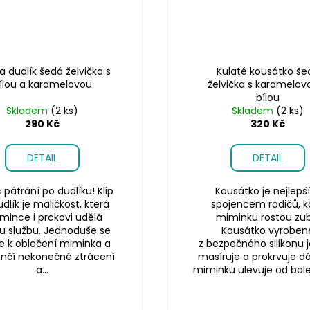
na dudlík šedá želvička s
Kulaté kousátko še
ílou a karamelovou
želvička s karamelov
bílou
Skladem
(2 ks)
Skladem
(2 ks)
290 Kč
320 Kč
DETAIL
DETAIL
pátrání po dudlíku! Klip
Kousátko je nejlep
dlík je maličkost, která
spojencem rodičů, k
ince i prckovi udělá
miminku rostou zub
u službu. Jednoduše se
Kousátko vyroben
e k oblečení miminka a
z bezpečného silikonu
ončí nekonečné ztrácení
masíruje a prokrvuje d
a...
miminku ulevuje od bolest