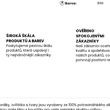
?
Bílá
Barva
:
OVĚŘENO
ŠIROKÁ ŠKÁLA
SPOKOJENÝMI
PRODUKTŮ A BAREV
ZÁKAZNÍKY
Poskytujeme pestrou škálu
Naši zákazníci oceňu
produktů, která uspokojí i
kvalitu a spolehlivos
ty nejnáročnější zákazníky.
našich produktů, co
potvrzují pozitivní 
rálky, zvířátka a tvary jsou vyrobeny ze 100% potravinářského sil
o jsou naše klipy s kousátky pro vaše miminko skvělou volbou.