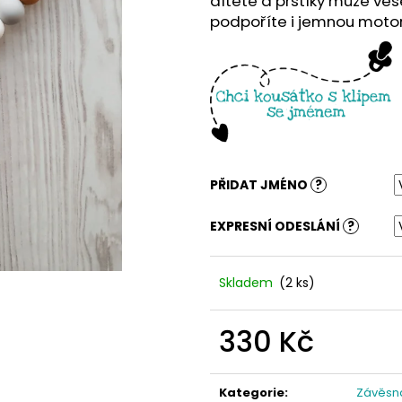
dítěte a prstíky může ves
podpoříte i jemnou motor
PŘIDAT JMÉNO
?
EXPRESNÍ ODESLÁNÍ
?
Skladem
(2 ks)
330 Kč
Měrná
cena:
Kategorie
:
Závěsn