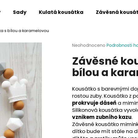
y
Sady
Kulatá kousátka
Závěsná kousá
ka s bílou a karamelovou
Co potřebujete najít?
Průměrné
Neohodnoceno
Podrobnosti h
hodnocení
Závěsné kou
produktu
HLEDAT
je
bílou a kar
0,0
z
5
Doporučujeme
hvězdiček.
Kousátko s barevnými dop
rostou zuby. Kousátko z p
prokrvuje dáseň
a mimi
Silikonová kousátka vyvolá
vznikem zubního kazu
.
Závěsné kousátko mimin
dítko bude mít stále na d