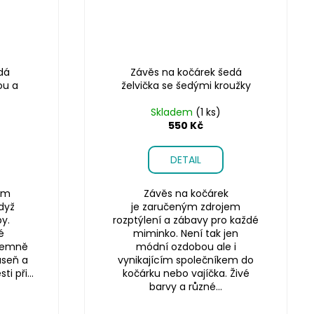
dá
Závěs na kočárek šedá
ou a
želvička se šedými kroužky
Skladem
(1 ks)
550 Kč
DETAIL
ším
Závěs na kočárek
dyž
je zaručeným zdrojem
y.
rozptýlení a zábavy pro každé
é
miminko. Není tak jen
 jemně
módní ozdobou ale i
áseň a
vynikajícím společníkem do
i při...
kočárku nebo vajíčka. Živé
barvy a různé...