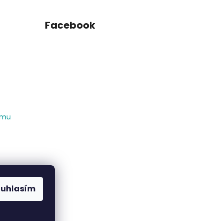
Facebook
amu
ouhlasím