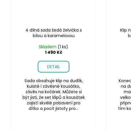
4 dílná sada šedá želvička s
Klip 
bílou a karamelovou
b
Skladem
(1 ks)
1 490 Kč
DETAIL
Sada obsahuje klip na dudlík,
Konec 
kulaté i závěsné kousátko,
na du
závěs na kočárek. Můžete si
mam
být jisti, že set klipů a kousátek
velko
zajistí skvělé pobavení pro
připn
dítko a pocit jistoty pro...
tím k