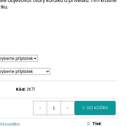
ele objevovat tvary korálků a přívěsků. Tím krásně
iku.
Kód:
ZK71
DO KOŠÍKU
Tisk
á kousátka