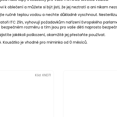
 k oblečení a můžete si být jisti, že jej neztratí a ani nikam n
Myjte ručně teplou vodou a nechte důkladně vyschnout. Nesterili
toři ITC Zlín, vyhovují požadavkům nařízení Evropského parlament
 bezpečném rozměru a tím jsou pro vaše děti naprosto bezpeč
jistíte jakékoli poškození, okamžitě jej přestaňte používat.
. Kousátko je vhodné pro miminka od 0 měsíců.
Kód:
KND71