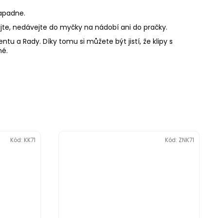
ezapadne.
zujte, nedávejte do myčky na nádobí ani do pračky.
u a Rady. Díky tomu si můžete být jistí, že klipy s
né.
Kód:
KK71
Kód:
ZNK71