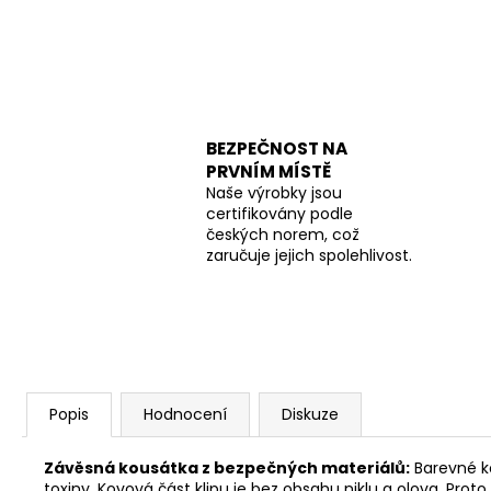
BEZPEČNOST NA
PRVNÍM MÍSTĚ
Naše výrobky jsou
certifikovány podle
českých norem, což
zaručuje jejich spolehlivost.
Popis
Hodnocení
Diskuze
Závěsná kousátka z bezpečných materiálů:
Barevné ko
toxiny. Kovová část klipu je bez obsahu niklu a olova. Prot