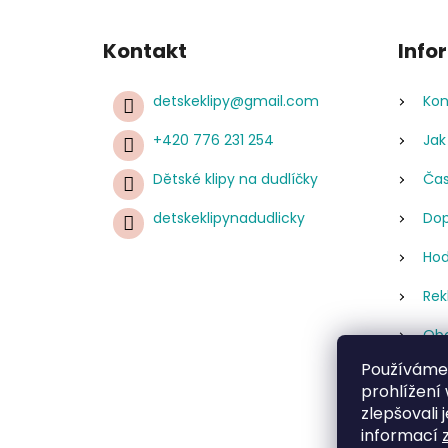
Kontakt
Info
detskeklipy
@
gmail.com
Kon
+420 776 231 254
Jak
Dětské klipy na dudlíčky
Čas
detskeklipynadudlicky
Dop
Hod
Rek
Obc
Používáme
Pod
prohlížení
úda
zlepšovali 
Re
informací