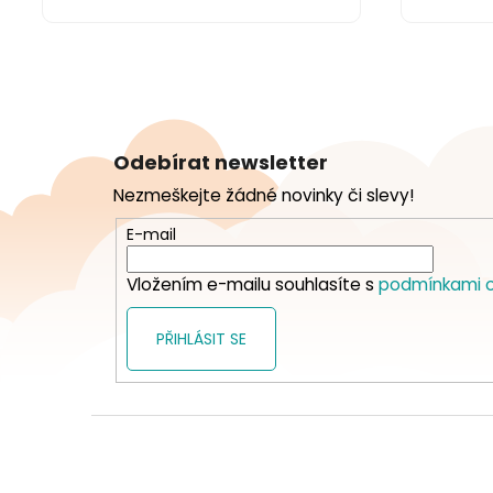
Z
á
Odebírat newsletter
p
Nezmeškejte žádné novinky či slevy!
a
t
E-mail
í
Vložením e-mailu souhlasíte s
podmínkami o
PŘIHLÁSIT SE