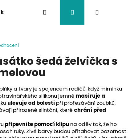
Hledat
Přihlášení
Nákupní
tka
Závěsy na kočárek
Twistík kousátka
košík
odnocení
sátko šedá želvička s
amelovou
lňky a tvary je spojencem rodičů, když miminku
otravinářského silikonu jemně
masíruje a
nku
ulevuje od bolesti
při prořezávání zoubků.
vají přirozené slintání, které
chrání před
ku
připevníte pomocí klipu
na oděv tak, že ho
osah ruky. Živé barvy budou přitahovat pozornost