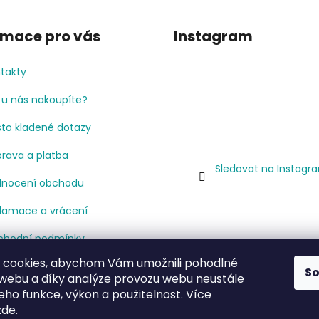
rmace pro vás
Instagram
takty
 u nás nakoupíte?
to kladené dotazy
rava a platba
Sledovat na Instagr
nocení obchodu
lamace a vrácení
hodní podmínky
 cookies, abychom Vám umožnili pohodlné
mínky ochrany osobních
S
 webu a díky analýze provozu webu neustále
jů
jeho funkce, výkon a použitelnost. Více
cenze
zde
.