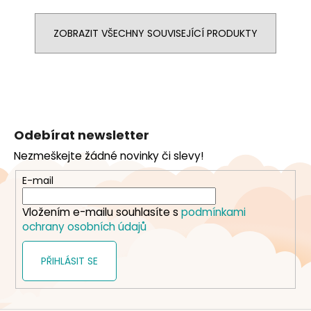
ZOBRAZIT VŠECHNY SOUVISEJÍCÍ PRODUKTY
Z
á
Odebírat newsletter
p
Nezmeškejte žádné novinky či slevy!
a
t
E-mail
í
Vložením e-mailu souhlasíte s
podmínkami
ochrany osobních údajů
PŘIHLÁSIT SE