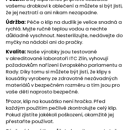
vašemu drobkovi k oblečení a můžete si být jisti,
že jej neztratí a ani nikam nezapadne.
Údržba:
Péče o klip na dudlík je velice snadná a
rychlá. Myjte ručně teplou vodou a nechte
důkladně vyschnout. Nesterilizujte, nedávejte do
myčky na nádobí ani do pračky.
Kvalita:
Naše výrobky jsou testované
v akreditované laboratoři ITC Zlín, vyhovují
požadavkům nařízení Evropského parlamentu a
Rady. Díky tomu si můžete být jistí, že klipy s
kousátky vyrobeny ze zdravotně nezávadných
materiálů v bezpečném rozměru a tím jsou pro
vaše děti naprosto bezpečné.
!
Pozor, klip na kousátko není hračka. Před
každým použitím pečlivě zkontrolujte celý klip.
Pokud zjistíte jakékoli poškození, okamžitě jej
přestaňte používat.