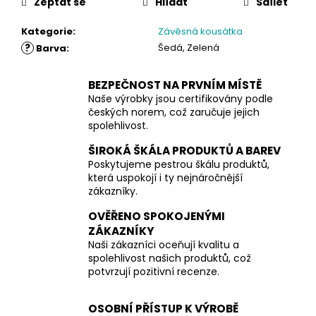
Zeptat se
Hlídat
Sdílet
Kategorie
:
Závěsná kousátka
?
Šedá, Zelená
Barva
:
BEZPEČNOST NA PRVNÍM MÍSTĚ
Naše výrobky jsou certifikovány podle
českých norem, což zaručuje jejich
spolehlivost.
ŠIROKÁ ŠKÁLA PRODUKTŮ A BAREV
Poskytujeme pestrou škálu produktů,
která uspokojí i ty nejnáročnější
zákazníky.
OVĚŘENO SPOKOJENÝMI
ZÁKAZNÍKY
Naši zákazníci oceňují kvalitu a
spolehlivost našich produktů, což
potvrzují pozitivní recenze.
OSOBNÍ PŘÍSTUP K VÝROBĚ