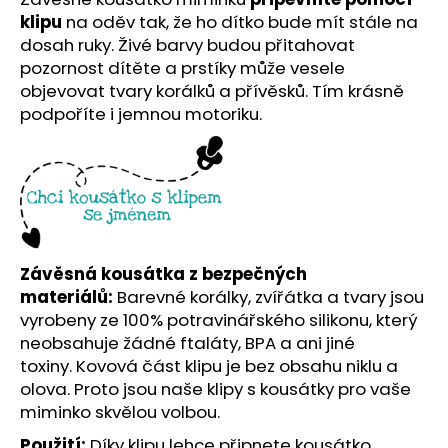
č
klipu
na oděv tak, že ho dítko bude mít stále na
u
dosah ruky. Živé barvy budou přitahovat
j
e
pozornost dítěte a prstíky může vesele
m
objevovat tvary korálků a přívěsků. Tím krásně
e
podpoříte i jemnou motoriku.
Závěsná kousátka z bezpečných
materiálů:
Barevné korálky, zvířátka a tvary jsou
vyrobeny ze 100% potravinářského silikonu, který
neobsahuje žádné ftaláty, BPA a ani jiné
toxiny. Kovová část klipu je bez obsahu niklu a
olova. Proto jsou naše klipy s kousátky pro vaše
miminko skvělou volbou.
Použití:
Díky klipu lehce připnete kousátko