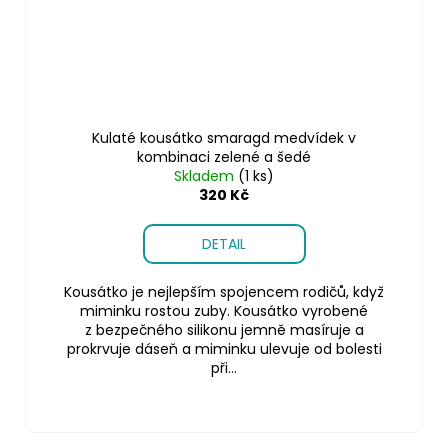
Kulaté kousátko smaragd medvídek v
kombinaci zelené a šedé
Skladem
(1 ks)
320 Kč
DETAIL
Kousátko je nejlepším spojencem rodičů, když
miminku rostou zuby. Kousátko vyrobené
z bezpečného silikonu jemně masíruje a
prokrvuje dáseň a miminku ulevuje od bolesti
při...