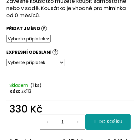
Závěsné kousátko můžete koupit samostatně
nebo v sadě. Kousátko je vhodné pro miminka
od 0 měsíců.
PŘIDAT JMÉNO
?
EXPRESNÍ ODESLÁNÍ
?
Skladem
(1 ks)
Kód:
ZK113
330 Kč
Měrná
DO KOŠÍKU
cena: