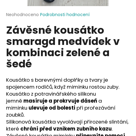
a
j
Průměrné
Neohodnoceno
Podrobnosti hodnocení
hodnocení
í
Závěsné kousátko
produktu
t
je
smaragd medvídek v
?
0,0
z
kombinaci zelené a
5
hvězdiček.
šedé
HLEDAT
Kousátko s barevnými doplňky a tvary je
spojencem rodičů, když miminku rostou zuby.
Kousátko z potravinářského silikonu
D
jemně
masíruje a prokrvuje dáseň
a
o
miminku
ulevuje od bolesti
při prořezávání
p
zoubků.
o
Silikonová kousátka vyvolávají přirozené slintání,
r
které
chrání před vznikem zubního kazu
.
u
Závěsné kousátko miminku
připevníte pomocí