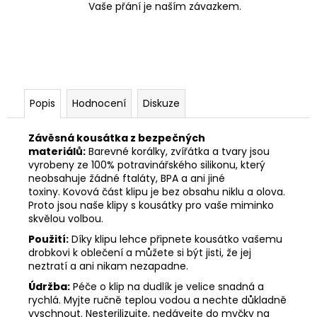
Vaše přání je naším závazkem.
Popis
Hodnocení
Diskuze
Závěsná kousátka z bezpečných
materiálů:
Barevné korálky, zvířátka a tvary jsou
vyrobeny ze 100% potravinářského silikonu, který
neobsahuje žádné ftaláty, BPA a ani jiné
toxiny. Kovová část klipu je bez obsahu niklu a olova.
Proto jsou naše klipy s kousátky pro vaše miminko
skvělou volbou.
Použití:
Díky klipu lehce připnete kousátko vašemu
drobkovi k oblečení a můžete si být jisti, že jej
neztratí a ani nikam nezapadne.
Údržba:
Péče o klip na dudlík je velice snadná a
rychlá. Myjte ručně teplou vodou a nechte důkladně
vyschnout. Nesterilizujte, nedávejte do myčky na