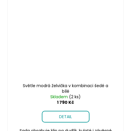
Světle modrá želvička v kombinaci šedé a
bílé
Skladem
(2 ks)
1 790 Kč
DETAIL
Sada obsahuje klip na dudlík, kulaté i závěsné