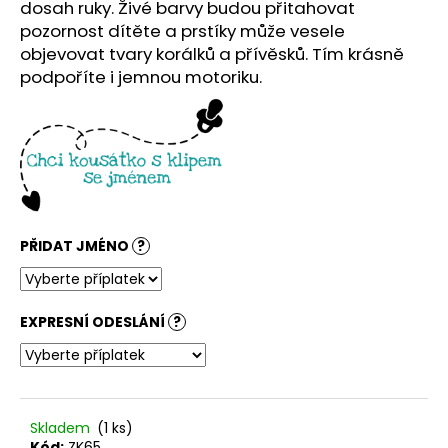
č
dosah ruky. Živé barvy budou přitahovat
u
pozornost dítěte a prstíky může vesele
j
objevovat tvary korálků a přívěsků. Tím krásně
e
podpoříte i jemnou motoriku.
m
e
PŘIDAT JMÉNO
?
EXPRESNÍ ODESLÁNÍ
?
Skladem
(1 ks)
Kód:
ZK65