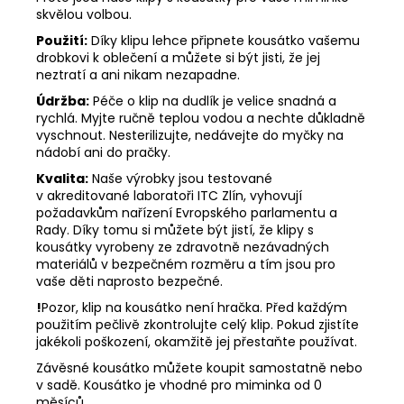
skvělou volbou.
Použití:
Díky klipu lehce připnete kousátko vašemu
drobkovi k oblečení a můžete si být jisti, že jej
neztratí a ani nikam nezapadne.
Údržba:
Péče o klip na dudlík je velice snadná a
rychlá. Myjte ručně teplou vodou a nechte důkladně
vyschnout. Nesterilizujte, nedávejte do myčky na
nádobí ani do pračky.
Kvalita:
Naše výrobky jsou testované
v akreditované laboratoři ITC Zlín, vyhovují
požadavkům nařízení Evropského parlamentu a
Rady. Díky tomu si můžete být jistí, že klipy s
kousátky vyrobeny ze zdravotně nezávadných
materiálů v bezpečném rozměru a tím jsou pro
vaše děti naprosto bezpečné.
!
Pozor, klip na kousátko není hračka. Před každým
použitím pečlivě zkontrolujte celý klip. Pokud zjistíte
jakékoli poškození, okamžitě jej přestaňte používat.
Závěsné kousátko můžete koupit samostatně nebo
v sadě. Kousátko je vhodné pro miminka od 0
měsíců.