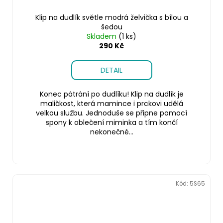
Klip na dudlík světle modrá želvička s bílou a
šedou
Skladem
(1 ks)
290 Kč
DETAIL
Konec pátrání po dudlíku! Klip na dudlík je
maličkost, která mamince i prckovi udělá
velkou službu. Jednoduše se připne pomocí
spony k oblečení miminka a tím končí
nekonečné...
Kód:
5S65