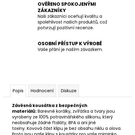
OVĚŘENO SPOKOJENÝMI
ZÁKAZNÍKY
Naši zákazníci oceňují kvalitu a
spolehlivost našich produktů, což
potvrzují pozitivní recenze.
OSOBNÍ PŘÍSTUP K VÝROBĚ
Vaše přání je naším závazkem.
Popis
Hodnocení
Diskuze
Závěsná kousátka z bezpečných
materiálů:
Barevné korálky, zvířátka a tvary jsou
vyrobeny ze 100% potravinářského silikonu, který
neobsahuje žádné ftaláty, BPA a ani jiné
toxiny. Kovová část klipu je bez obsahu niklu a olova.
Proto jsou naše klipy s kousátky pro vaše miminko