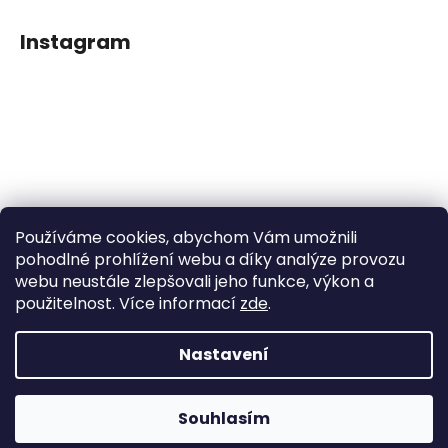
Instagram
Používáme cookies, abychom Vám umožnili
Sledovat na Instagramu
pohodlné prohlížení webu a díky analýze provozu
webu neustále zlepšovali jeho funkce, výkon a
použitelnost. Více informací
zde
.
Facebook
Nastavení
Vytvořil Shoptet
Souhlasím
Copyright 2026
Dětské klipy na dudlíčky
. Všechna práva