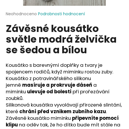
a
j
Průměrné
Neohodnoceno
Podrobnosti hodnocení
hodnocení
í
Závěsné kousátko
produktu
t
je
světle modrá želvička
?
0,0
z
se šedou a bílou
5
hvězdiček.
Kousátko s barevnými doplňky a tvary je
HLEDAT
spojencem rodičů, když miminku rostou zuby.
Kousátko z potravinářského silikonu
jemně
masíruje a prokrvuje dáseň
a
D
miminku
ulevuje od bolesti
při prořezávání
o
zoubků.
p
Silikonová kousátka vyvolávají přirozené slintání,
o
které
chrání před vznikem zubního kazu
.
r
Závěsné kousátko miminku
připevníte pomocí
u
klipu
na oděv tak, že ho dítko bude mít stále na