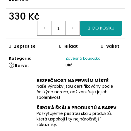
330 Kč
Měrná
DO KOŠÍKU
cena:
Zeptat se
Hlídat
Sdílet
Kategorie
:
Závěsná kousátka
?
Bílá
Barva
:
BEZPEČNOST NA PRVNÍM MÍSTĚ
Naše výrobky jsou certifikovány podle
českých norem, což zaručuje jejich
spolehlivost.
ŠIROKÁ ŠKÁLA PRODUKTŮ A BAREV
Poskytujeme pestrou škálu produktů,
která uspokojí i ty nejnáročnější
zákazníky.