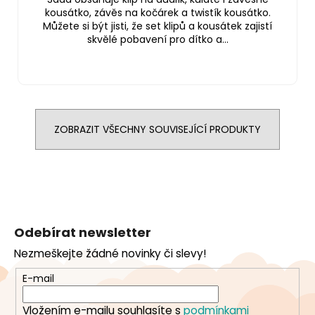
kousátko, závěs na kočárek a twistík kousátko.
Můžete si být jisti, že set klipů a kousátek zajistí
skvělé pobavení pro dítko a...
ZOBRAZIT VŠECHNY SOUVISEJÍCÍ PRODUKTY
Z
á
Odebírat newsletter
p
Nezmeškejte žádné novinky či slevy!
a
t
E-mail
í
Vložením e-mailu souhlasíte s
podmínkami