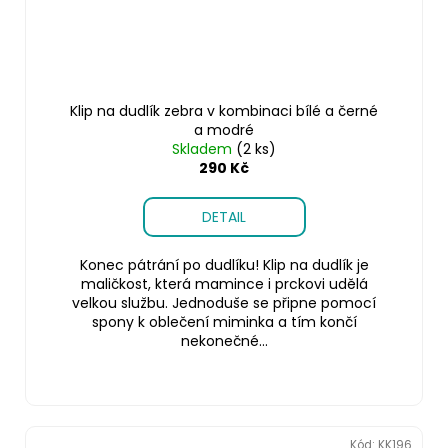
Klip na dudlík zebra v kombinaci bílé a černé
a modré
Skladem
(2 ks)
290 Kč
DETAIL
Konec pátrání po dudlíku! Klip na dudlík je
maličkost, která mamince i prckovi udělá
velkou službu. Jednoduše se připne pomocí
spony k oblečení miminka a tím končí
nekonečné...
Kód:
KK196