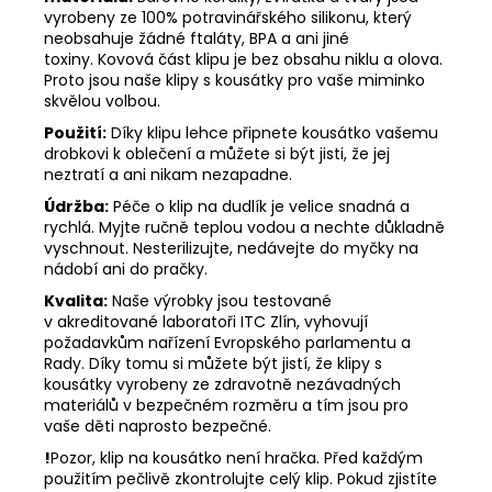
vyrobeny ze 100% potravinářského silikonu, který
neobsahuje žádné ftaláty, BPA a ani jiné
toxiny. Kovová část klipu je bez obsahu niklu a olova.
Proto jsou naše klipy s kousátky pro vaše miminko
skvělou volbou.
Použití:
Díky klipu lehce připnete kousátko vašemu
drobkovi k oblečení a můžete si být jisti, že jej
neztratí a ani nikam nezapadne.
Údržba:
Péče o klip na dudlík je velice snadná a
rychlá. Myjte ručně teplou vodou a nechte důkladně
vyschnout. Nesterilizujte, nedávejte do myčky na
nádobí ani do pračky.
Kvalita:
Naše výrobky jsou testované
v akreditované laboratoři ITC Zlín, vyhovují
požadavkům nařízení Evropského parlamentu a
Rady. Díky tomu si můžete být jistí, že klipy s
kousátky vyrobeny ze zdravotně nezávadných
materiálů v bezpečném rozměru a tím jsou pro
vaše děti naprosto bezpečné.
!
Pozor, klip na kousátko není hračka. Před každým
použitím pečlivě zkontrolujte celý klip. Pokud zjistíte