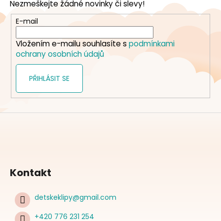
Nezmeškejte žádné novinky či slevy!
a
t
E-mail
í
Vložením e-mailu souhlasíte s
podmínkami
ochrany osobních údajů
PŘIHLÁSIT SE
Kontakt
detskeklipy
@
gmail.com
+420 776 231 254