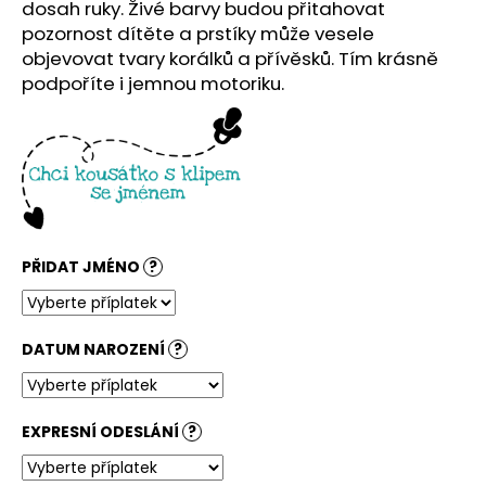
č
dosah ruky. Živé barvy budou přitahovat
u
pozornost dítěte a prstíky může vesele
j
objevovat tvary korálků a přívěsků. Tím krásně
e
podpoříte i jemnou motoriku.
m
e
PŘIDAT JMÉNO
?
DATUM NAROZENÍ
?
EXPRESNÍ ODESLÁNÍ
?