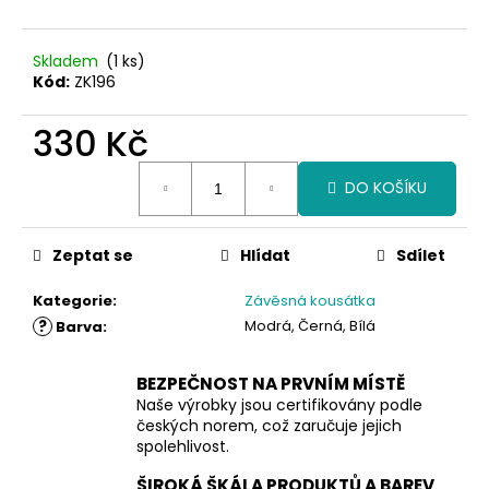
Skladem
(1 ks)
Kód:
ZK196
330 Kč
Měrná
DO KOŠÍKU
cena:
Zeptat se
Hlídat
Sdílet
Kategorie
:
Závěsná kousátka
?
Modrá, Černá, Bílá
Barva
:
BEZPEČNOST NA PRVNÍM MÍSTĚ
Naše výrobky jsou certifikovány podle
českých norem, což zaručuje jejich
spolehlivost.
ŠIROKÁ ŠKÁLA PRODUKTŮ A BAREV