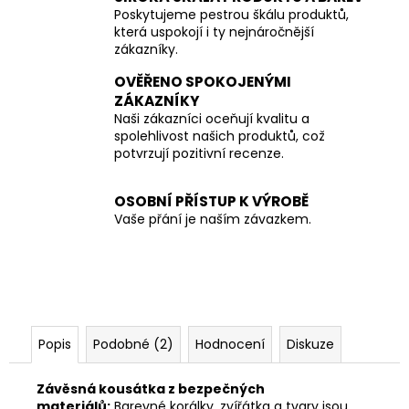
Poskytujeme pestrou škálu produktů,
která uspokojí i ty nejnáročnější
zákazníky.
OVĚŘENO SPOKOJENÝMI
ZÁKAZNÍKY
Naši zákazníci oceňují kvalitu a
spolehlivost našich produktů, což
potvrzují pozitivní recenze.
OSOBNÍ PŘÍSTUP K VÝROBĚ
Vaše přání je naším závazkem.
Popis
Podobné (2)
Hodnocení
Diskuze
Závěsná kousátka z bezpečných
materiálů:
Barevné korálky, zvířátka a tvary jsou