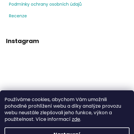
Podmínky ochrany osobních údajů
Recenze
Instagram
Používáme cookies, abychom Vám umožnili
Sledovat na Instagramu
pohodlné prohlížení webu a díky analýze provozu
webu neustále zlepšovali jeho funkce, výkon a
použitelnost. Více informací
zde
.
Facebook