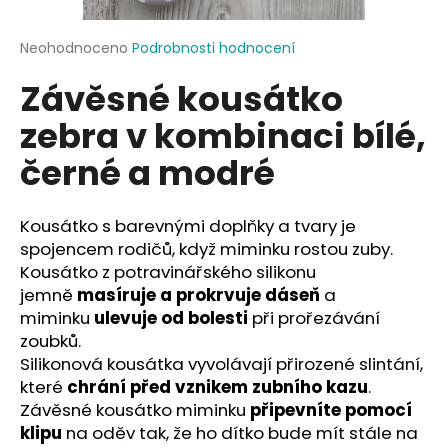
a
j
Průměrné
Neohodnoceno
Podrobnosti hodnocení
hodnocení
í
Závěsné kousátko
produktu
t
je
zebra v kombinaci bílé,
?
0,0
z
černé a modré
5
hvězdiček.
Kousátko s barevnými doplňky a tvary je
HLEDAT
spojencem rodičů, když miminku rostou zuby.
Kousátko z potravinářského silikonu
jemně
masíruje a prokrvuje dáseň
a
D
miminku
ulevuje od bolesti
při prořezávání
o
zoubků.
p
Silikonová kousátka vyvolávají přirozené slintání,
o
které
chrání před vznikem zubního kazu
.
r
Závěsné kousátko miminku
připevníte pomocí
u
klipu
na oděv tak, že ho dítko bude mít stále na