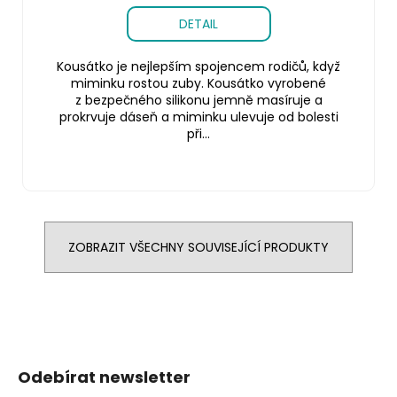
DETAIL
Kousátko je nejlepším spojencem rodičů, když
miminku rostou zuby. Kousátko vyrobené
z bezpečného silikonu jemně masíruje a
prokrvuje dáseň a miminku ulevuje od bolesti
při...
ZOBRAZIT VŠECHNY SOUVISEJÍCÍ PRODUKTY
Z
á
Odebírat newsletter
p