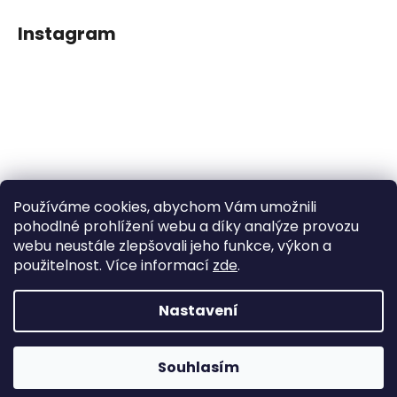
Instagram
Používáme cookies, abychom Vám umožnili
Sledovat na Instagramu
pohodlné prohlížení webu a díky analýze provozu
webu neustále zlepšovali jeho funkce, výkon a
použitelnost. Více informací
zde
.
Facebook
Nastavení
Vytvořil Shoptet
Souhlasím
Copyright 2026
Dětské klipy na dudlíčky
. Všechna práva
vyhrazena.