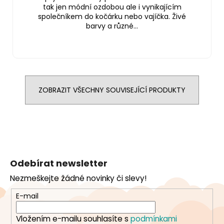
tak jen módní ozdobou ale i vynikajícím
společníkem do kočárku nebo vajíčka. Živé
barvy a různé...
ZOBRAZIT VŠECHNY SOUVISEJÍCÍ PRODUKTY
Z
á
Odebírat newsletter
p
Nezmeškejte žádné novinky či slevy!
a
t
E-mail
í
Vložením e-mailu souhlasíte s
podmínkami