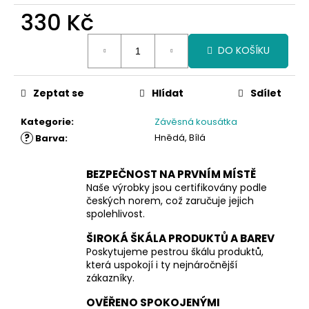
330 Kč
Měrná
DO KOŠÍKU
cena:
Zeptat se
Hlídat
Sdílet
Kategorie
:
Závěsná kousátka
?
Hnědá, Bílá
Barva
:
BEZPEČNOST NA PRVNÍM MÍSTĚ
Naše výrobky jsou certifikovány podle
českých norem, což zaručuje jejich
spolehlivost.
ŠIROKÁ ŠKÁLA PRODUKTŮ A BAREV
Poskytujeme pestrou škálu produktů,
která uspokojí i ty nejnáročnější
zákazníky.
OVĚŘENO SPOKOJENÝMI