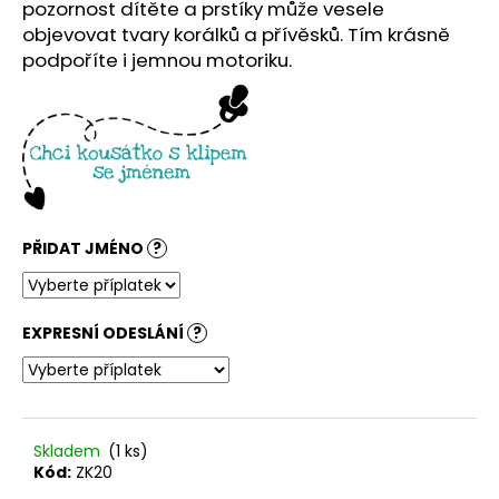
č
pozornost dítěte a prstíky může vesele
u
objevovat tvary korálků a přívěsků. Tím krásně
j
podpoříte i jemnou motoriku.
e
m
e
PŘIDAT JMÉNO
?
EXPRESNÍ ODESLÁNÍ
?
Skladem
(1 ks)
Kód:
ZK20