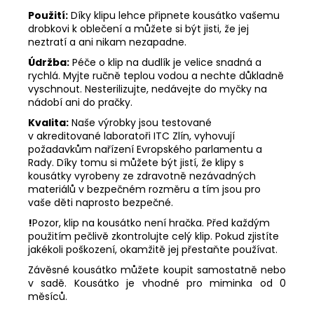
Použití:
Díky klipu lehce připnete kousátko vašemu
drobkovi k oblečení a můžete si být jisti, že jej
neztratí a ani nikam nezapadne.
Údržba:
Péče o klip na dudlík je velice snadná a
rychlá. Myjte ručně teplou vodou a nechte důkladně
vyschnout. Nesterilizujte, nedávejte do myčky na
nádobí ani do pračky.
Kvalita:
Naše výrobky jsou testované
v akreditované laboratoři ITC Zlín, vyhovují
požadavkům nařízení Evropského parlamentu a
Rady. Díky tomu si můžete být jistí, že klipy s
kousátky vyrobeny ze zdravotně nezávadných
materiálů v bezpečném rozměru a tím jsou pro
vaše děti naprosto bezpečné.
!
Pozor, klip na kousátko není hračka. Před každým
použitím pečlivě zkontrolujte celý klip. Pokud zjistíte
jakékoli poškození, okamžitě jej přestaňte používat.
Závěsné kousátko můžete koupit samostatně nebo
v sadě. Kousátko je vhodné pro miminka od 0
měsíců.