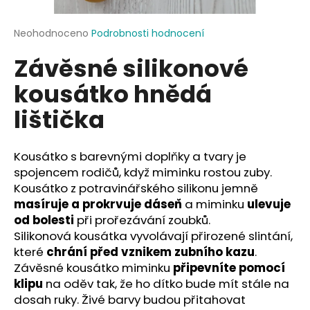
a
j
Průměrné
Neohodnoceno
Podrobnosti hodnocení
hodnocení
í
Závěsné silikonové
produktu
t
je
kousátko hnědá
?
0,0
z
lištička
5
hvězdiček.
Kousátko s barevnými doplňky a tvary je
HLEDAT
spojencem rodičů, když miminku rostou zuby.
Kousátko z potravinářského silikonu jemně
masíruje a prokrvuje dáseň
a miminku
ulevuje
D
od bolesti
při prořezávání zoubků.
o
Silikonová kousátka vyvolávají přirozené slintání,
p
které
chrání před vznikem zubního kazu
.
o
Závěsné kousátko miminku
připevníte pomocí
r
klipu
na oděv tak, že ho dítko bude mít stále na
u
dosah ruky. Živé barvy budou přitahovat