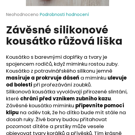
a
j
Průměrné
Neohodnoceno
Podrobnosti hodnocení
hodnocení
í
Závěsné silikonové
produktu
t
je
kousátko růžová liška
?
0,0
z
5
hvězdiček.
Kousátko s barevnými doplňky a tvary je
spojencem rodičů, když miminku rostou zuby.
HLEDAT
Kousátko z potravinářského silikonu jemně
masíruje a prokrvuje dáseň
a miminku
ulevuje
od bolesti
při prořezávání zoubků.
Silikonová kousátka vyvolávají přirozené slintání,
D
které
chrání před vznikem zubního kazu
.
o
Závěsné kousátko miminku
připevníte pomocí
p
klipu
na oděv tak, že ho dítko bude mít stále na
o
dosah ruky. Živé barvy budou přitahovat
r
pozornost dítěte a prstíky může vesele
u
objevovat tvary korálků a přívěsků. Tím krásně