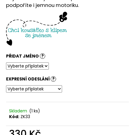
č
podpoříte i jemnou motoriku.
u
j
e
m
e
PŘIDAT JMÉNO
?
EXPRESNÍ ODESLÁNÍ
?
Skladem
(1 ks)
Kód:
ZK33
330 Kč