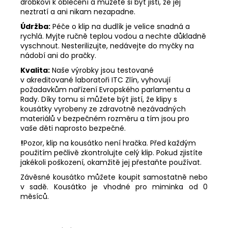
drobkovi k oblečení a můžete si být jisti, že jej
neztratí a ani nikam nezapadne.
Údržba:
Péče o klip na dudlík je velice snadná a
rychlá. Myjte ručně teplou vodou a nechte důkladně
vyschnout. Nesterilizujte, nedávejte do myčky na
nádobí ani do pračky.
Kvalita:
Naše výrobky jsou testované
v akreditované laboratoři ITC Zlín, vyhovují
požadavkům nařízení Evropského parlamentu a
Rady. Díky tomu si můžete být jistí, že klipy s
kousátky vyrobeny ze zdravotně nezávadných
materiálů v bezpečném rozměru a tím jsou pro
vaše děti naprosto bezpečné.
!
Pozor, klip na kousátko není hračka. Před každým
použitím pečlivě zkontrolujte celý klip. Pokud zjistíte
jakékoli poškození, okamžitě jej přestaňte používat.
Závěsné kousátko můžete koupit samostatně nebo
v sadě. Kousátko je vhodné pro miminka od 0
měsíců.