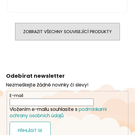
ZOBRAZIT VŠECHNY SOUVISEJÍCÍ PRODUKTY
Z
á
Odebírat newsletter
p
Nezmeškejte žádné novinky či slevy!
a
t
E-mail
í
Vložením e-mailu souhlasíte s
podmínkami
ochrany osobních údajů
PŘIHLÁSIT SE