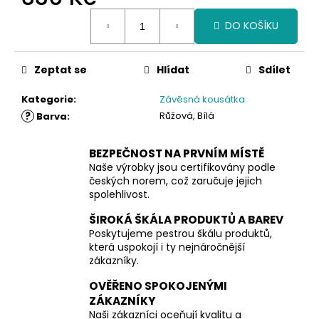
Měrná
DO KOŠÍKU
cena:
Zeptat se
Hlídat
Sdílet
Kategorie
:
Závěsná kousátka
?
Růžová, Bílá
Barva
:
BEZPEČNOST NA PRVNÍM MÍSTĚ
Naše výrobky jsou certifikovány podle
českých norem, což zaručuje jejich
spolehlivost.
ŠIROKÁ ŠKÁLA PRODUKTŮ A BAREV
Poskytujeme pestrou škálu produktů,
která uspokojí i ty nejnáročnější
zákazníky.
OVĚŘENO SPOKOJENÝMI
ZÁKAZNÍKY
Naši zákazníci oceňují kvalitu a