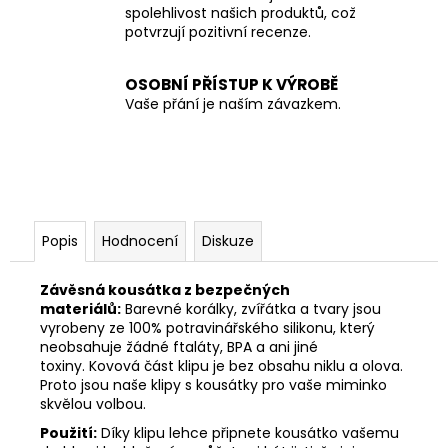
spolehlivost našich produktů, což
potvrzují pozitivní recenze.
OSOBNÍ PŘÍSTUP K VÝROBĚ
Vaše přání je naším závazkem.
Popis
Hodnocení
Diskuze
Závěsná kousátka z bezpečných
materiálů:
Barevné korálky, zvířátka a tvary jsou
vyrobeny ze 100% potravinářského silikonu, který
neobsahuje žádné ftaláty, BPA a ani jiné
toxiny. Kovová část klipu je bez obsahu niklu a olova.
Proto jsou naše klipy s kousátky pro vaše miminko
skvělou volbou.
Použití:
Díky klipu lehce připnete kousátko vašemu