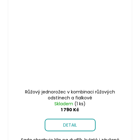
Růžový jednorožec v kombinaci růžových
odstínech a fialkové
Skladem
(1 ks)
1 790 Kč
DETAIL
Sada obsahuje klip na dudlík, kulaté i závěsné