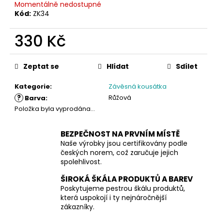
Momentálně nedostupné
Kód:
ZK34
330 Kč
Měrná
cena:
Zeptat se
Hlídat
Sdílet
Kategorie
:
Závěsná kousátka
?
Růžová
Barva
:
Položka byla vyprodána…
BEZPEČNOST NA PRVNÍM MÍSTĚ
Naše výrobky jsou certifikovány podle
českých norem, což zaručuje jejich
spolehlivost.
ŠIROKÁ ŠKÁLA PRODUKTŮ A BAREV
Poskytujeme pestrou škálu produktů,
která uspokojí i ty nejnáročnější
zákazníky.