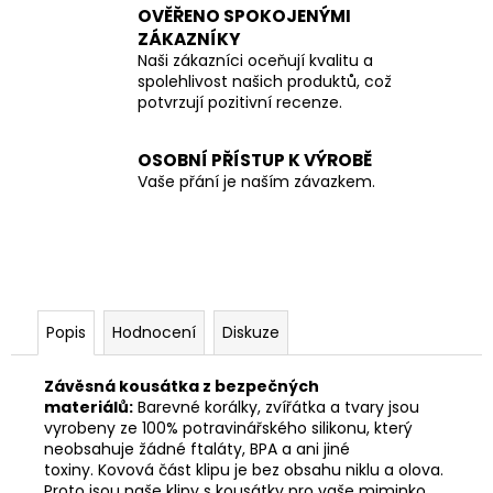
OVĚŘENO SPOKOJENÝMI
ZÁKAZNÍKY
Naši zákazníci oceňují kvalitu a
spolehlivost našich produktů, což
potvrzují pozitivní recenze.
OSOBNÍ PŘÍSTUP K VÝROBĚ
Vaše přání je naším závazkem.
Popis
Hodnocení
Diskuze
Závěsná kousátka z bezpečných
materiálů:
Barevné korálky, zvířátka a tvary jsou
vyrobeny ze 100% potravinářského silikonu, který
neobsahuje žádné ftaláty, BPA a ani jiné
toxiny. Kovová část klipu je bez obsahu niklu a olova.
Proto jsou naše klipy s kousátky pro vaše miminko