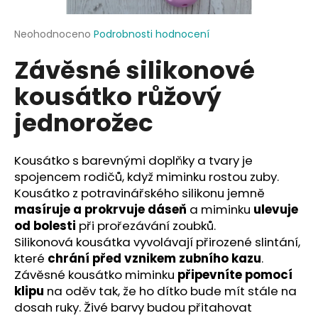
a
j
Průměrné
Neohodnoceno
Podrobnosti hodnocení
hodnocení
í
Závěsné silikonové
produktu
t
je
kousátko růžový
?
0,0
z
jednorožec
5
hvězdiček.
Kousátko s barevnými doplňky a tvary je
HLEDAT
spojencem rodičů, když miminku rostou zuby.
Kousátko z potravinářského silikonu jemně
masíruje a prokrvuje dáseň
a miminku
ulevuje
D
od bolesti
při prořezávání zoubků.
o
Silikonová kousátka vyvolávají přirozené slintání,
p
které
chrání před vznikem zubního kazu
.
o
Závěsné kousátko miminku
připevníte pomocí
r
klipu
na oděv tak, že ho dítko bude mít stále na
u
dosah ruky. Živé barvy budou přitahovat