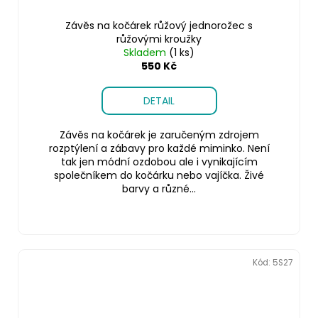
Závěs na kočárek růžový jednorožec s
růžovými kroužky
Skladem
(1 ks)
550 Kč
DETAIL
Závěs na kočárek je zaručeným zdrojem
rozptýlení a zábavy pro každé miminko. Není
tak jen módní ozdobou ale i vynikajícím
společníkem do kočárku nebo vajíčka. Živé
barvy a různé...
Kód:
5S27