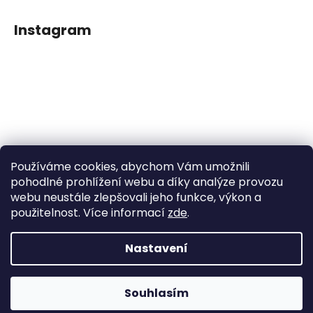
Instagram
Používáme cookies, abychom Vám umožnili
Sledovat na Instagramu
pohodlné prohlížení webu a díky analýze provozu
webu neustále zlepšovali jeho funkce, výkon a
použitelnost. Více informací
zde
.
Facebook
Nastavení
Vytvořil Shoptet
Souhlasím
Copyright 2026
Dětské klipy na dudlíčky
. Všechna práva