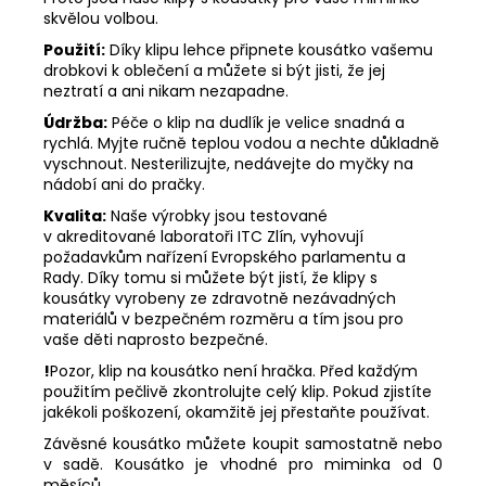
skvělou volbou.
Použití:
Díky klipu lehce připnete kousátko vašemu
drobkovi k oblečení a můžete si být jisti, že jej
neztratí a ani nikam nezapadne.
Údržba:
Péče o klip na dudlík je velice snadná a
rychlá. Myjte ručně teplou vodou a nechte důkladně
vyschnout. Nesterilizujte, nedávejte do myčky na
nádobí ani do pračky.
Kvalita:
Naše výrobky jsou testované
v akreditované laboratoři ITC Zlín, vyhovují
požadavkům nařízení Evropského parlamentu a
Rady. Díky tomu si můžete být jistí, že klipy s
kousátky vyrobeny ze zdravotně nezávadných
materiálů v bezpečném rozměru a tím jsou pro
vaše děti naprosto bezpečné.
!
Pozor, klip na kousátko není hračka. Před každým
použitím pečlivě zkontrolujte celý klip. Pokud zjistíte
jakékoli poškození, okamžitě jej přestaňte používat.
Závěsné kousátko můžete koupit samostatně nebo
v sadě. Kousátko je vhodné pro miminka od 0
měsíců.