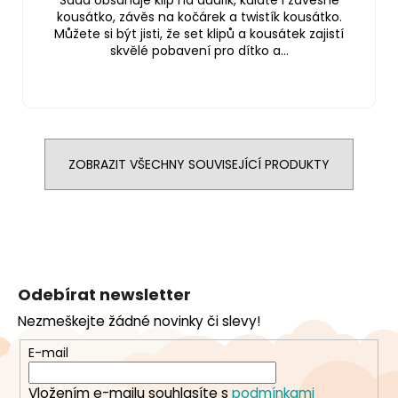
kousátko, závěs na kočárek a twistík kousátko.
Můžete si být jisti, že set klipů a kousátek zajistí
skvělé pobavení pro dítko a...
ZOBRAZIT VŠECHNY SOUVISEJÍCÍ PRODUKTY
Z
á
Odebírat newsletter
p
Nezmeškejte žádné novinky či slevy!
a
t
E-mail
í
Vložením e-mailu souhlasíte s
podmínkami