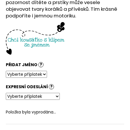
č
pozornost dítěte a prstíky může vesele
u
objevovat tvary korálků a přívěsků. Tím krásně
j
podpoříte i jemnou motoriku.
e
m
e
PŘIDAT JMÉNO
?
EXPRESNÍ ODESLÁNÍ
?
Položka byla vyprodána…