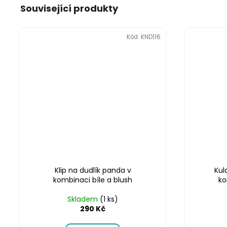
Související produkty
Kód:
KND116
Klip na dudlík panda v
Kul
kombinaci bíle a blush
ko
Skladem
(1 ks)
290 Kč