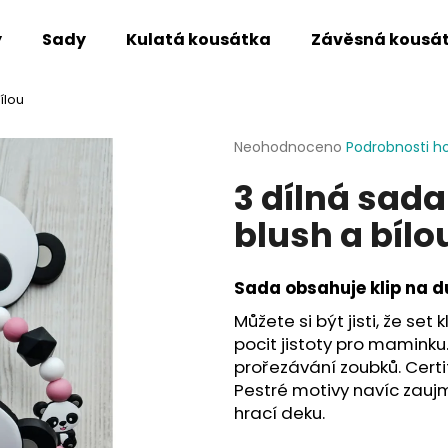
y
Sady
Kulatá kousátka
Závěsná kousá
ílou
Co potřebujete najít?
Průměrné
Neohodnoceno
Podrobnosti h
hodnocení
3 dílná sad
produktu
HLEDAT
je
blush a bílo
0,0
z
5
Doporučujeme
hvězdiček.
Sada obsahuje klip na du
Můžete si být jisti, že set
pocit jistoty pro maminku.
prořezávání zoubků. Certi
Pestré motivy navíc zaujm
hrací deku.