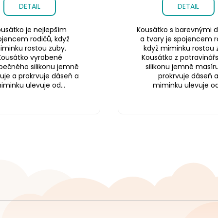
DETAIL
DETAIL
usátko je nejlepším
Kousátko s barevnými d
ojencem rodičů, když
a tvary je spojencem r
iminku rostou zuby.
když miminku rostou 
Kousátko vyrobené
Kousátko z potravinář
pečného silikonu jemně
silikonu jemně masíru
uje a prokrvuje dáseň a
prokrvuje dáseň 
iminku ulevuje od...
miminku ulevuje od.