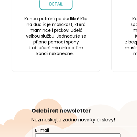
DETAIL
Konec pátrání po dudlíku! Klip
Ko
na dudlík je maličkost, která
sp
mamince i prckovi udělá
m
velkou službu. Jednoduše se
připne pomocí spony
z bez
k oblečení miminka a tím
masír
končí nekonečné...
m
Z
á
Odebírat newsletter
p
Nezmeškejte žádné novinky či slevy!
a
t
E-mail