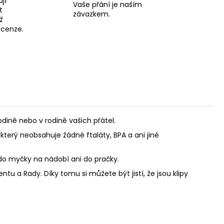
jí
Vaše přání je naším
t
závazkem.
ž
recenze.
ině nebo v rodině vašich přátel.
který neobsahuje žádné ftaláty, BPA a ani jiné
 do myčky na nádobí ani do pračky.
u a Rady. Díky tomu si můžete být jistí, že jsou klipy