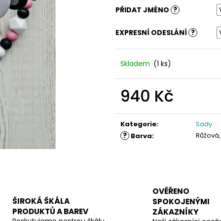
PŘIDAT JMÉNO
?
EXPRESNÍ ODESLÁNÍ
?
Skladem
(1 ks)
940 Kč
Měrná
cena:
Kategorie
:
Sady
?
Růžová,
Barva
:
OVĚŘENO
ŠIROKÁ ŠKÁLA
SPOKOJENÝMI
PRODUKTŮ A BAREV
ZÁKAZNÍKY
Poskytujeme pestrou škálu