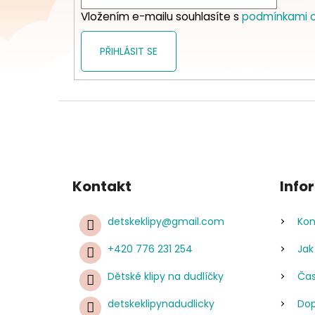
í
Vložením e-mailu souhlasíte s
podmínkami o
PŘIHLÁSIT SE
Kontakt
Info
detskeklipy
@
gmail.com
Kon
+420 776 231 254
Jak
Dětské klipy na dudlíčky
Čas
detskeklipynadudlicky
Dop