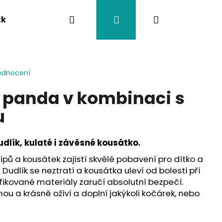
Hledat
Přihlášení
Nákupní
tka
Závěsy na kočárek
Twistík kousátka
košík
odnocení
a panda v kombinaci s
u
dlík, kulaté i závěsné kousátko.
 klipů a kousátek zajistí skvělé pobavení pro dítko a
 Dudlík se neztratí a kousátka uleví od bolesti při
fikované materiály zaručí absolutní bezpečí.
ou a krásně oživí a doplní jakýkoli kočárek, nebo