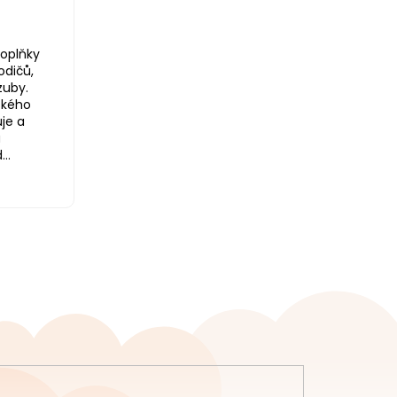
oplňky
odičů,
zuby.
ského
je a
a
..