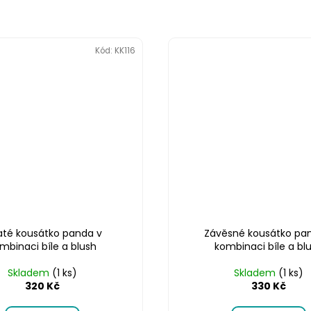
Kód:
KK116
até kousátko panda v
Závěsné kousátko pa
mbinaci bíle a blush
kombinaci bíle a bl
Skladem
(1 ks)
Skladem
(1 ks)
320 Kč
330 Kč