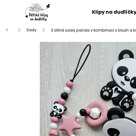
K
Přejít
na
o
Klipy na dudlíčk
obsah
Zpět
Zpět
š
do
do
í
Domů
Sady
3 dílná sada panda v kombinaci s blush a b
k
obchodu
obchodu