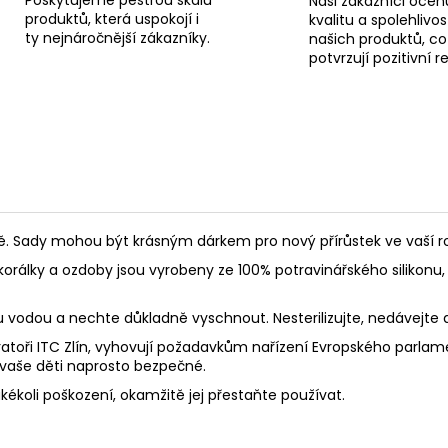
Naši zákazníci oceňu
produktů, která uspokojí i
kvalitu a spolehlivos
ty nejnáročnější zákazníky.
našich produktů, co
potvrzují pozitivní 
Sady mohou být krásným dárkem pro nový přírůstek ve vaší rod
korálky a ozdoby jsou vyrobeny ze 100% potravinářského silikonu, 
ou vodou a nechte důkladně vyschnout. Nesterilizujte, nedávejte
toři ITC Zlín, vyhovují požadavkům nařízení Evropského parlament
 vaše děti naprosto bezpečné.
akékoli poškození, okamžitě jej přestaňte používat.