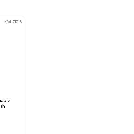
Kód:
ZK116
nda v
ush