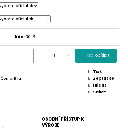
Kód:
3S116
DO KOŠÍKU
Tisk
Zeptat se
 Černá, Bílá
Hlídat
Sdílet
OSOBNÍ PŘÍSTUP K
VÝROBĚ