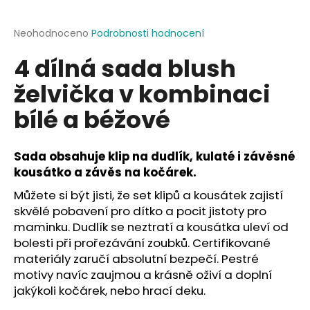
a
j
Průměrné
Neohodnoceno
Podrobnosti hodnocení
hodnocení
í
4 dílná sada blush
produktu
t
je
želvička v kombinaci
?
0,0
z
bílé a béžové
5
hvězdiček.
Sada obsahuje klip na dudlík, kulaté i závěsné
HLEDAT
kousátko a závěs na kočárek.
Můžete si být jisti, že set klipů a kousátek zajistí
skvělé pobavení pro dítko a pocit jistoty pro
D
maminku. Dudlík se neztratí a kousátka uleví od
o
bolesti při prořezávání zoubků. Certifikované
p
materiály zaručí absolutní bezpečí. Pestré
o
motivy navíc zaujmou a krásně oživí a doplní
r
jakýkoli kočárek, nebo hrací deku.
u