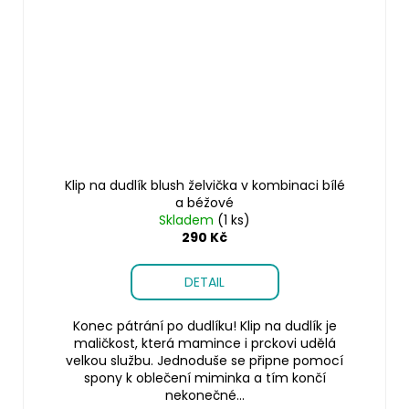
Klip na dudlík blush želvička v kombinaci bílé
a béžové
Skladem
(1 ks)
290 Kč
DETAIL
Konec pátrání po dudlíku! Klip na dudlík je
maličkost, která mamince i prckovi udělá
velkou službu. Jednoduše se připne pomocí
spony k oblečení miminka a tím končí
nekonečné...