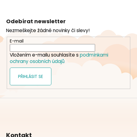
Z
á
Odebírat newsletter
p
Nezmeškejte žádné novinky či slevy!
a
t
E-mail
í
Vložením e-mailu souhlasíte s
podmínkami
ochrany osobních údajů
PŘIHLÁSIT SE
Kontakt