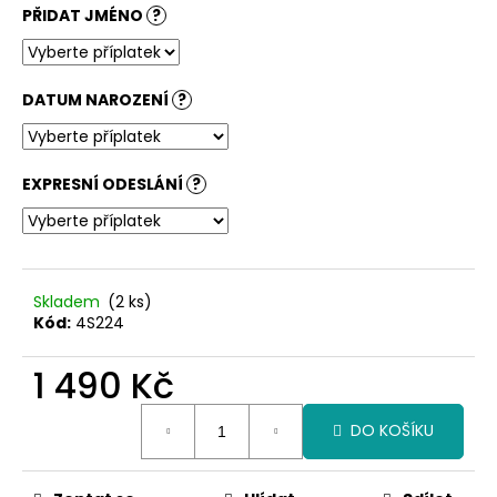
č
PŘIDAT JMÉNO
?
u
j
e
m
DATUM NAROZENÍ
?
e
EXPRESNÍ ODESLÁNÍ
?
Skladem
(2 ks)
Kód:
4S224
1 490 Kč
Měrná
DO KOŠÍKU
cena: