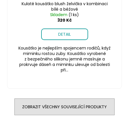
Kulaté kousátko blush želvička v kombinaci
bílé a béžové
Skladem
(1 ks)
320 Kč
DETAIL
Kousátko je nejlepším spojencem rodičů, když
miminku rostou zuby. Kousátko vyrobené
z bezpečného silikonu jemně masíruje a
prokrvuje dáseň a miminku ulevuje od bolesti
při...
ZOBRAZIT VŠECHNY SOUVISEJÍCÍ PRODUKTY