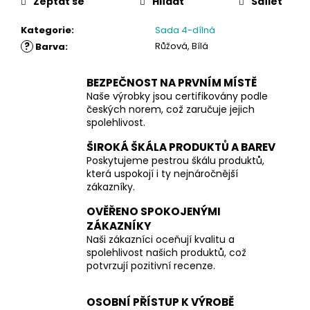
Zeptat se
Hlídat
Sdílet
Kategorie
:
Sada 4-dílná
?
Růžová, Bílá
Barva
:
BEZPEČNOST NA PRVNÍM MÍSTĚ
Naše výrobky jsou certifikovány podle
českých norem, což zaručuje jejich
spolehlivost.
ŠIROKÁ ŠKÁLA PRODUKTŮ A BAREV
Poskytujeme pestrou škálu produktů,
která uspokojí i ty nejnáročnější
zákazníky.
OVĚŘENO SPOKOJENÝMI
ZÁKAZNÍKY
Naši zákazníci oceňují kvalitu a
spolehlivost našich produktů, což
potvrzují pozitivní recenze.
OSOBNÍ PŘÍSTUP K VÝROBĚ