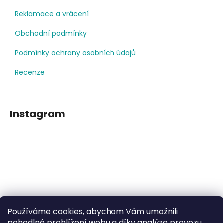
Reklamace a vrácení
Obchodní podmínky
Podmínky ochrany osobních údajů
Recenze
Instagram
Používáme cookies, abychom Vám umožnili
Sledovat na Instagramu
pohodlné prohlížení webu a díky analýze provozu