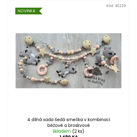
Kód:
4S229
NOVINKA
4 dílná sada šedá srnečka v kombinaci
béžové a broskvové
Skladem
(2 ks)
1 490 Kč