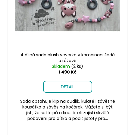
4 dílná sada blush veverka v kombinaci šedé
a růžové
Skladem
(2 ks)
1 490 Kč
DETAIL
Sada obsahuje klip na dudlík, kulaté i závěsné
kousátko a závěs na kočárek. Můžete si být
jisti, že set klipů a kousátek zajistí skvělé
pobavení pro dítko a pocit jistoty pro...