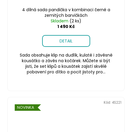
4 dílná sada pandička v kombinaci černé a
zemitých barvičkách
Skladem
(2 ks)
1 490 Kč
DETAIL
Sada obsahuje klip na dudlík, kulaté i závěsné
kousátko a závěs na kočárek. Můžete si být
jisti, že set klipů a kousátek zajistí skvělé
pobavení pro dítko a pocit jistoty pro...
Kód:
4S221
NOVINKA