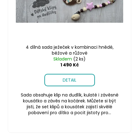
u
č
k
u
j
t
e
ů
m
e
4 dílná sada ježeček v kombinaci hnědé,
béžové a růžové
Skladem
(2 ks)
1 490 Kč
DETAIL
Sada obsahuje klip na dudlík, kulaté i závěsné
kousátko a závěs na kočárek. Můžete si být
jisti, že set klipů a kousátek zajistí skvělé
pobavení pro dítko a pocit jistoty pro...