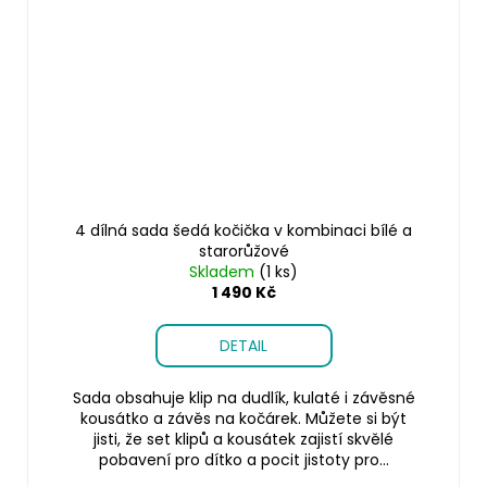
4 dílná sada šedá kočička v kombinaci bílé a
starorůžové
Skladem
(1 ks)
1 490 Kč
DETAIL
Sada obsahuje klip na dudlík, kulaté i závěsné
kousátko a závěs na kočárek. Můžete si být
jisti, že set klipů a kousátek zajistí skvělé
pobavení pro dítko a pocit jistoty pro...