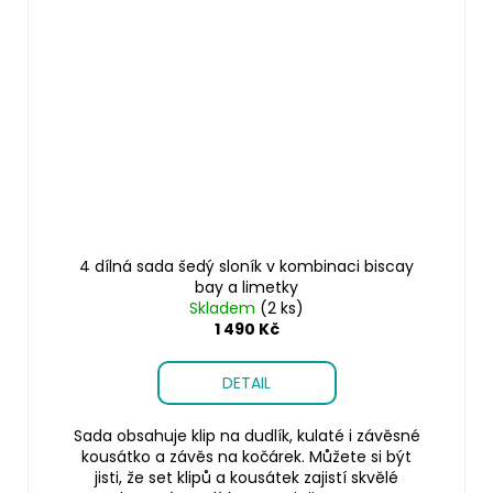
4 dílná sada šedý sloník v kombinaci biscay
bay a limetky
Skladem
(2 ks)
1 490 Kč
DETAIL
Sada obsahuje klip na dudlík, kulaté i závěsné
kousátko a závěs na kočárek. Můžete si být
jisti, že set klipů a kousátek zajistí skvělé