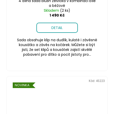
4 dílná sada blush želvička v kombinaci bílé
a béžové
Skladem
(2 ks)
1 490 Kč
DETAIL
Sada obsahuje klip na dudlík, kulaté i závěsné
kousátko a závěs na kočárek. Můžete si být
jisti, že set klipů a kousátek zajistí skvělé
pobavení pro dítko a pocit jistoty pro...
Kód:
4S223
NOVINKA