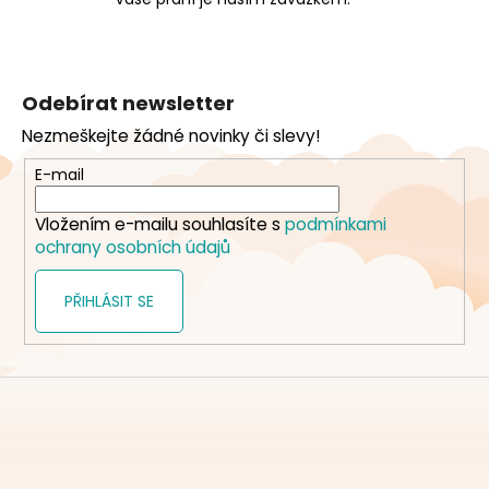
Z
á
Odebírat newsletter
p
Nezmeškejte žádné novinky či slevy!
a
t
E-mail
í
Vložením e-mailu souhlasíte s
podmínkami
ochrany osobních údajů
PŘIHLÁSIT SE