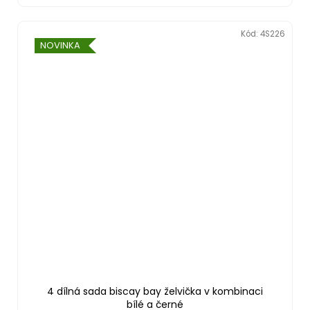
Kód:
4S226
NOVINKA
4 dílná sada biscay bay želvička v kombinaci
bílé a černé