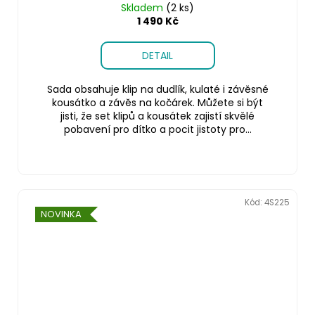
Skladem
(2 ks)
1 490 Kč
DETAIL
Sada obsahuje klip na dudlík, kulaté i závěsné
kousátko a závěs na kočárek. Můžete si být
jisti, že set klipů a kousátek zajistí skvělé
pobavení pro dítko a pocit jistoty pro...
Kód:
4S225
NOVINKA