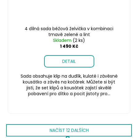
4 dílná sada béžová želvička v kombinaci
tmavě zelené a lint
Skladem
(2 ks)
1 490 Kč
DETAIL
Sada obsahuje klip na dudlík, kulaté i závěsné
kousátko a závěs na kočárek. Můžete si být
jisti, že set klipů a kousátek zajistí skvělé
pobavení pro dítko a pocit jistoty pro...
NAČÍST 12 DALŠÍCH