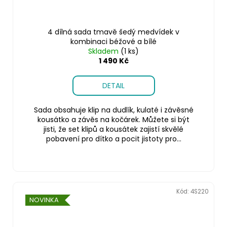
4 dílná sada tmavě šedý medvídek v
kombinaci béžové a bílé
Skladem
(1 ks)
1 490 Kč
DETAIL
Sada obsahuje klip na dudlík, kulaté i závěsné
kousátko a závěs na kočárek. Můžete si být
jisti, že set klipů a kousátek zajistí skvělé
pobavení pro dítko a pocit jistoty pro...
Kód:
4S220
NOVINKA