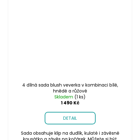
4 dílná sada blush veverka v kombinaci bílé,
hnědé a růžové
Skladem
(1 ks)
1 490 Kč
DETAIL
Sada obsahuje klip na dudlík, kulaté i závěsné
kousátko a závěs na kočárek. Můžete si být