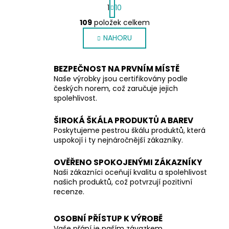
S
1
10
t
O
r
109
položek celkem
v
á
NAHORU
l
n
k
á
o
d
BEZPEČNOST NA PRVNÍM MÍSTĚ
v
a
á
Naše výrobky jsou certifikovány podle
c
n
českých norem, což zaručuje jejich
í
í
spolehlivost.
p
r
ŠIROKÁ ŠKÁLA PRODUKTŮ A BAREV
v
Poskytujeme pestrou škálu produktů, která
k
uspokojí i ty nejnáročnější zákazníky.
y
v
OVĚŘENO SPOKOJENÝMI ZÁKAZNÍKY
Naši zákazníci oceňují kvalitu a spolehlivost
ý
našich produktů, což potvrzují pozitivní
p
recenze.
i
s
u
OSOBNÍ PŘÍSTUP K VÝROBĚ
Vaše přání je naším závazkem.