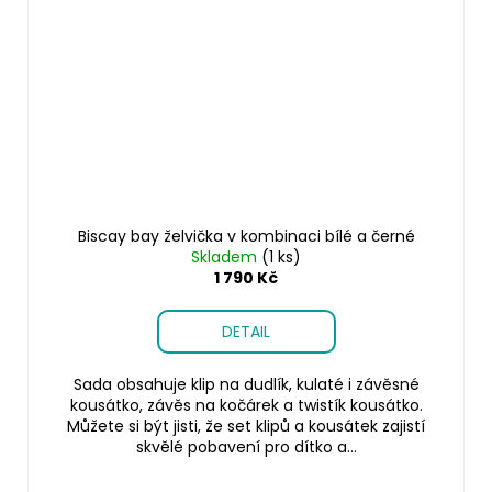
Biscay bay želvička v kombinaci bílé a černé
Skladem
(1 ks)
1 790 Kč
DETAIL
Sada obsahuje klip na dudlík, kulaté i závěsné
kousátko, závěs na kočárek a twistík kousátko.
Můžete si být jisti, že set klipů a kousátek zajistí
skvělé pobavení pro dítko a...