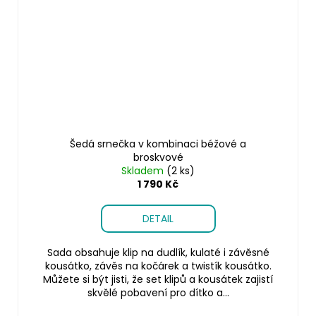
Šedá srnečka v kombinaci béžové a
broskvové
Skladem
(2 ks)
1 790 Kč
DETAIL
Sada obsahuje klip na dudlík, kulaté i závěsné
kousátko, závěs na kočárek a twistík kousátko.
Můžete si být jisti, že set klipů a kousátek zajistí
skvělé pobavení pro dítko a...