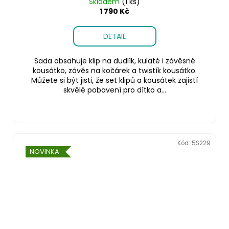
Skladem
(1 ks)
1 790 Kč
DETAIL
Sada obsahuje klip na dudlík, kulaté i závěsné
kousátko, závěs na kočárek a twistík kousátko.
Můžete si být jisti, že set klipů a kousátek zajistí
skvělé pobavení pro dítko a...
Kód:
5S229
NOVINKA