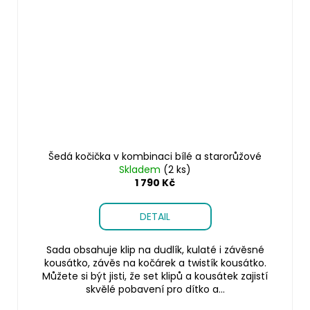
Šedá kočička v kombinaci bílé a starorůžové
Skladem
(2 ks)
1 790 Kč
DETAIL
Sada obsahuje klip na dudlík, kulaté i závěsné
kousátko, závěs na kočárek a twistík kousátko.
Můžete si být jisti, že set klipů a kousátek zajistí
skvělé pobavení pro dítko a...