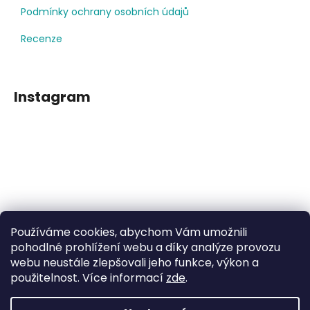
Podmínky ochrany osobních údajů
Recenze
Instagram
Používáme cookies, abychom Vám umožnili
Sledovat na Instagramu
pohodlné prohlížení webu a díky analýze provozu
webu neustále zlepšovali jeho funkce, výkon a
použitelnost. Více informací
zde
.
Facebook