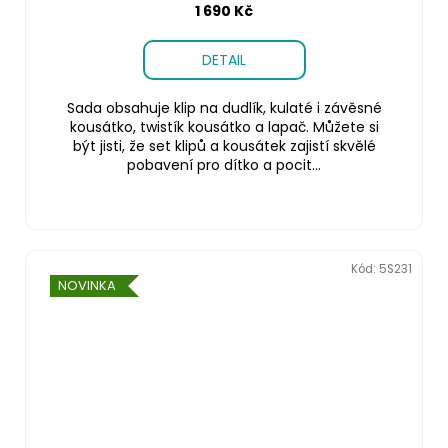
1 690 Kč
DETAIL
Sada obsahuje klip na dudlík, kulaté i závěsné
kousátko, twistík kousátko a lapač. Můžete si
být jisti, že set klipů a kousátek zajistí skvělé
pobavení pro dítko a pocit...
Kód:
5S231
NOVINKA