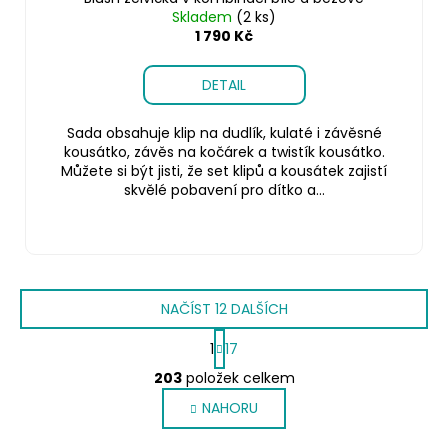
Skladem
(2 ks)
1 790 Kč
DETAIL
Sada obsahuje klip na dudlík, kulaté i závěsné
kousátko, závěs na kočárek a twistík kousátko.
Můžete si být jisti, že set klipů a kousátek zajistí
skvělé pobavení pro dítko a...
NAČÍST 12 DALŠÍCH
S
1
17
t
O
r
203
položek celkem
v
á
NAHORU
l
n
k
á