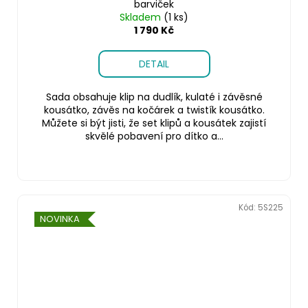
barviček
Skladem
(1 ks)
1 790 Kč
DETAIL
Sada obsahuje klip na dudlík, kulaté i závěsné
kousátko, závěs na kočárek a twistík kousátko.
Můžete si být jisti, že set klipů a kousátek zajistí
skvělé pobavení pro dítko a...
Kód:
5S225
NOVINKA