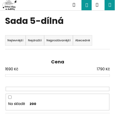
K
Přejít
Hledat
Nákup
M
Přihlášení
na
o
obsah
Zpět
Zpět
košík
š
Sada 5-dílná
í
C
k
Ř
o
a
p
Nejlevnější
Nejdražší
Nejprodávanější
Abecedně
z
o
e
t
n
ř
Cena
í
e
1690
Kč
1790
Kč
p
b
r
u
o
j
d
e
u
t
Na skladě
200
k
e
t
n