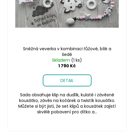
Sněžná veverka v kombinaci řůžové, bílé a
šedé
Skladem
(1 ks)
1 790 Kč
DETAIL
Sada obsahuje klip na dudlík, kulaté i závěsné
kousátko, závěs na kočárek a twistík kousátko.
Můžete si být jisti, že set klipů a kousátek zajistí
skvělé pobavení pro dítko a...