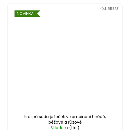
Kód:
55S231
NOVINKA
5 dílná sada ježeček v kombinaci hnědé,
béžové a růžové
Skladem
(1 ks)