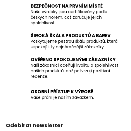
o
d
BEZPEČNOST NA PRVNÍM MÍSTĚ
v
a
á
Naše výrobky jsou certifikovány podle
c
n
českých norem, což zaručuje jejich
í
í
spolehlivost.
p
r
ŠIROKÁ ŠKÁLA PRODUKTŮ A BAREV
v
Poskytujeme pestrou škálu produktů, která
k
uspokojí i ty nejnáročnější zákazníky.
y
v
OVĚŘENO SPOKOJENÝMI ZÁKAZNÍKY
Naši zákazníci oceňují kvalitu a spolehlivost
ý
našich produktů, což potvrzují pozitivní
p
recenze.
i
s
u
OSOBNÍ PŘÍSTUP K VÝROBĚ
Vaše přání je naším závazkem.
Z
á
Odebírat newsletter
p