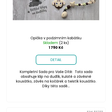
u
č
k
u
j
t
e
ů
m
e
Opička v podzimním kabátku
Skladem
(2 ks)
1 790 Kč
DETAIL
Kompletní Sada pro Vaše Dítě: Tato sada
obsahuje klip na dudlík, kulaté a závěsné
kousátko, závěs na kočárek a twistík kousátko.
Díky této sadě...
Kód:
5S233