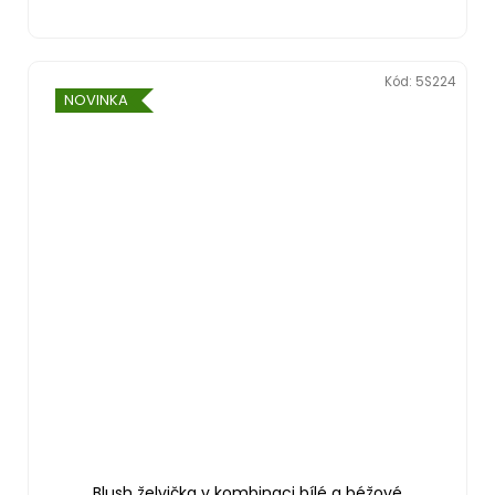
Kód:
5S224
NOVINKA
Blush želvička v kombinaci bílé a béžové