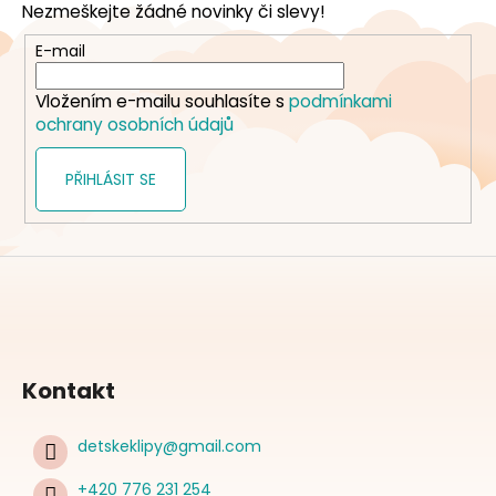
Nezmeškejte žádné novinky či slevy!
a
t
E-mail
í
Vložením e-mailu souhlasíte s
podmínkami
ochrany osobních údajů
PŘIHLÁSIT SE
Kontakt
detskeklipy
@
gmail.com
+420 776 231 254